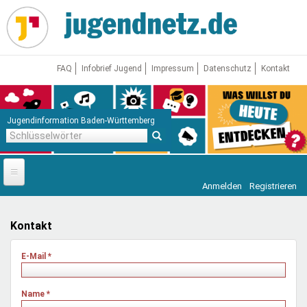
Direkt
zum
Inhalt
FAQ
Infobrief Jugend
Impressum
Datenschutz
Kontakt
Jugendinformation Baden-Württemberg
Schlüsselwörter
Anmelden
Registrieren
Startseite
News
Kontakt
Jugendnetz
E-Mail
*
Freizeit & Reisen
Vor Ort
Name
*