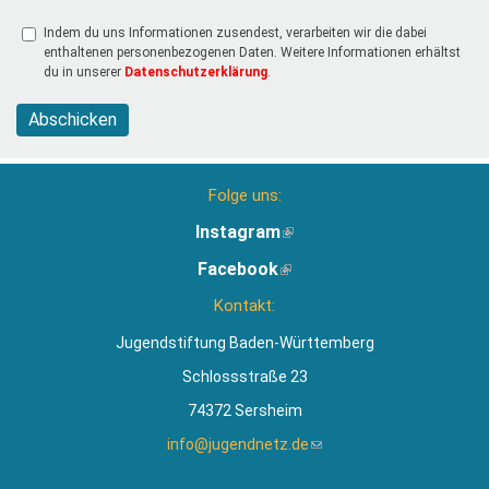
Indem du uns Informationen zusendest, verarbeiten wir die dabei
enthaltenen personenbezogenen Daten. Weitere Informationen erhältst
du in unserer
Datenschutzerklärung
.
Abschicken
Folge uns:
Instagram
(Link
ist
Facebook
(Link
extern)
ist
Kontakt:
extern)
Jugendstiftung Baden-Württemberg
Schlossstraße 23
74372 Sersheim
info@jugendnetz.de
(Link
sendet