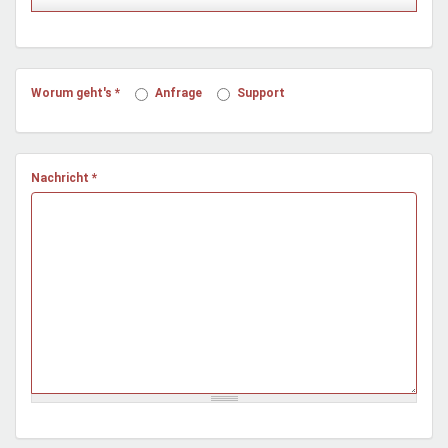
Mentoren & Projekte
Schule & Beruf
Worum geht's
*
Anfrage
Support
Demokratie & Beteiligung
Nachricht
*