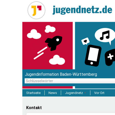
Direkt
zum
Inhalt
Jugendinformation Baden-Württemberg
Schlüsselwörter
Startseite
News
Jugendnetz
Vor Ort
Freizeit & Reisen
Kontakt
Einrichtungen