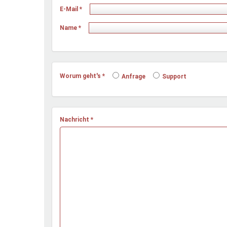
Ferienfreizeiten
E-Mail
*
Sprung ins Ausland
Name
*
Worum geht's
*
Anfrage
Support
Nachricht
*