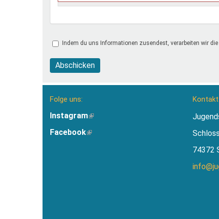
Indem du uns Informationen zusendest, verarbeiten wir die
Abschicken
Folge uns:
Kontakt
Instagram
(Link
Jugend
ist
Facebook
(Link
Schlos
extern)
ist
74372 
extern)
info@j