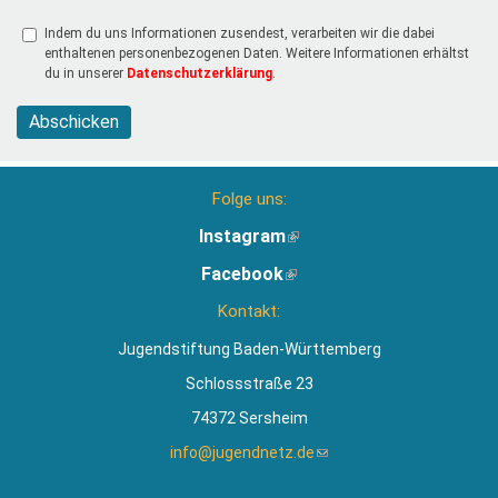
Indem du uns Informationen zusendest, verarbeiten wir die dabei
enthaltenen personenbezogenen Daten. Weitere Informationen erhältst
du in unserer
Datenschutzerklärung
.
Abschicken
Folge uns:
Instagram
(Link
ist
Facebook
(Link
extern)
ist
Kontakt:
extern)
Jugendstiftung Baden-Württemberg
Schlossstraße 23
74372 Sersheim
info@jugendnetz.de
(Link
sendet