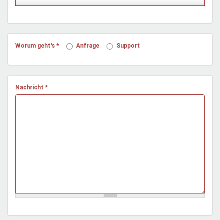
Mentoren & Projekte
Schule & Beruf
Worum geht's
*
Anfrage
Support
Demokratie & Beteiligung
Nachricht
*