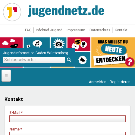
Direkt
zum
Inhalt
FAQ
Infobrief Jugend
Impressum
Datenschutz
Kontakt
Jugendinformation Baden-Württemberg
Schlüsselwörter
Anmelden
Registrieren
Startseite
News
Kontakt
Jugendnetz
E-Mail
*
Freizeit & Reisen
Vor Ort
Name
*