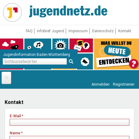
Direkt
zum
Inhalt
FAQ
Infobrief Jugend
Impressum
Datenschutz
Kontakt
Jugendinformation Baden-Württemberg
Schlüsselwörter
Anmelden
Registrieren
Startseite
News
Kontakt
Jugendnetz
E-Mail
*
Freizeit & Reisen
Vor Ort
Name
*