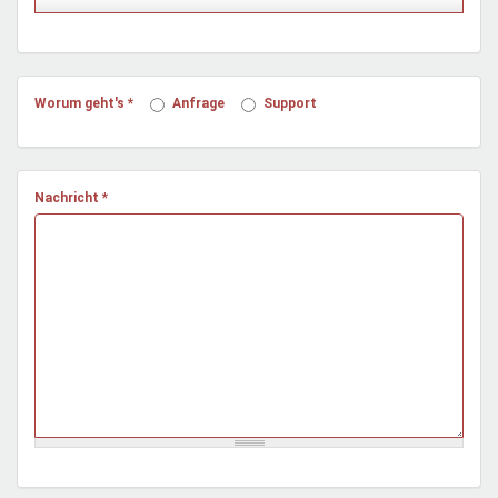
Mentoren & Projekte
Schule & Beruf
Worum geht's
*
Anfrage
Support
Demokratie & Beteiligung
Nachricht
*