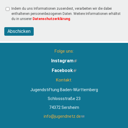
Indem du uns Informationen zusendest, verarbeiten wir die dabei
enthaltenen personenbezogenen Daten. Weitere Informationen erhältst
du in unserer
Datenschutzerklärung
.
Abschicken
Folge uns:
Instagram
(Link
ist
Facebook
(Link
extern)
ist
Kontakt:
extern)
Jugendstiftung Baden-Württemberg
Schlossstraße 23
74372 Sersheim
info@jugendnetz.de
(Link
sendet