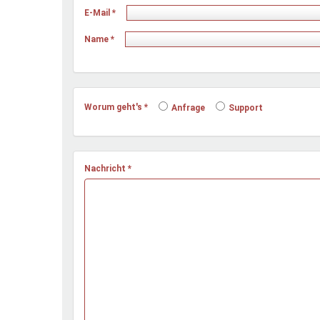
Ferienfreizeiten
E-Mail
*
Sprung ins Ausland
Name
*
Worum geht's
*
Anfrage
Support
Nachricht
*