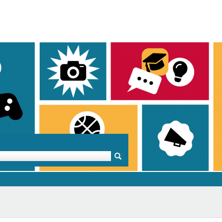
Mentoren & Projekte
Schule & Beruf
Demok
Projekte
Schulen in BW
Demok