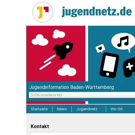
Direkt
zum
Inhalt
Jugendinformation Baden-Württemberg
Schlüsselwörter
Startseite
News
Jugendnetz
Vor Ort
Freizeit & Reisen
Kontakt
Einrichtungen