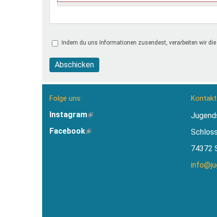
Indem du uns Informationen zusendest, verarbeiten wir die
Abschicken
Folge uns:
Kontakt
Instagram
(Link
Jugend
ist
Facebook
(Link
Schlos
extern)
ist
74372 
extern)
info@j