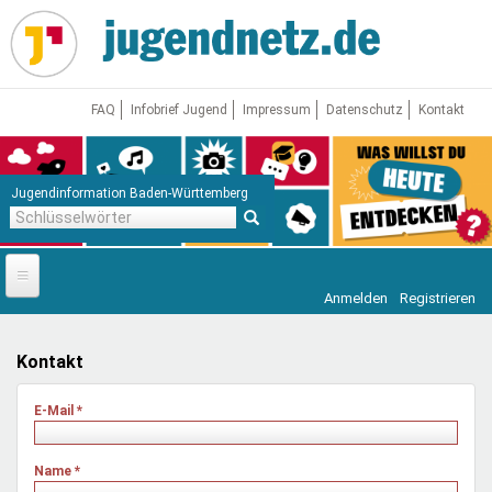
Direkt
zum
Inhalt
FAQ
Infobrief Jugend
Impressum
Datenschutz
Kontakt
Jugendinformation Baden-Württemberg
Schlüsselwörter
Anmelden
Registrieren
Startseite
News
Kontakt
Jugendnetz
E-Mail
*
Freizeit & Reisen
Vor Ort
Name
*