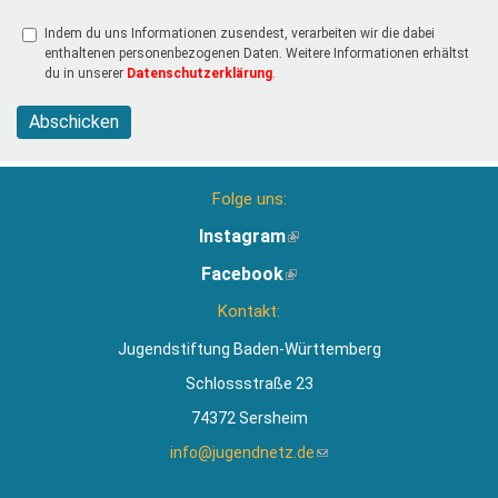
Indem du uns Informationen zusendest, verarbeiten wir die dabei
enthaltenen personenbezogenen Daten. Weitere Informationen erhältst
du in unserer
Datenschutzerklärung
.
Abschicken
Folge uns:
Instagram
(Link
ist
Facebook
(Link
extern)
ist
Kontakt:
extern)
Jugendstiftung Baden-Württemberg
Schlossstraße 23
74372 Sersheim
info@jugendnetz.de
(Link
sendet