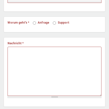
Mentoren & Projekte
Schule & Beruf
Worum geht's
*
Anfrage
Support
Demokratie & Beteiligung
Nachricht
*