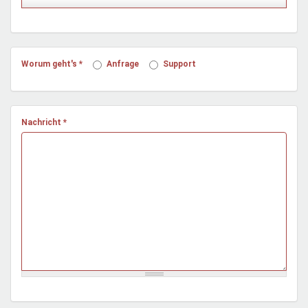
Mentoren & Projekte
Schule & Beruf
Worum geht's
*
Anfrage
Support
Demokratie & Beteiligung
Nachricht
*