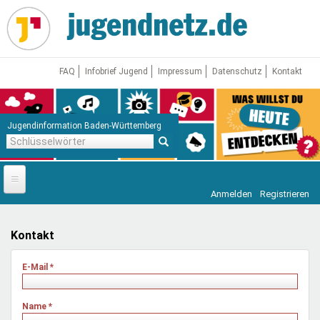
Direkt
zum
Inhalt
FAQ
Infobrief Jugend
Impressum
Datenschutz
Kontakt
Jugendinformation Baden-Württemberg
Schlüsselwörter
Anmelden
Registrieren
Startseite
News
Kontakt
Jugendnetz
E-Mail
*
Freizeit & Reisen
Vor Ort
Name
*