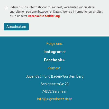
Indem du uns Informationen zusendest, verarbeiten wir die dabei
enthaltenen personenbezogenen Daten. Weitere Informationen erhältst
du in unserer
Datenschutzerklärung
.
Abschicken
Folge uns:
Instagram
(Link
ist
Facebook
(Link
extern)
ist
Kontakt:
extern)
Jugendstiftung Baden-Württemberg
Schlossstraße 23
74372 Sersheim
info@jugendnetz.de
(Link
sendet