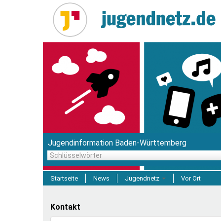
Direkt
zum
Inhalt
Jugendinformation Baden-Württemberg
Schlüsselwörter
Startseite
News
Jugendnetz
Vor Ort
Freizeit & Reisen
Kontakt
Einrichtungen