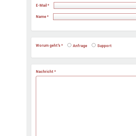
Ferienfreizeiten
E-Mail
*
Sprung ins Ausland
Name
*
Worum geht's
*
Anfrage
Support
Nachricht
*