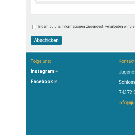
Indem du uns Informationen zusendest, verarbeiten wir die
Abschicken
Folge uns:
Kontakt
Instagram
(Link
Jugend
ist
Facebook
(Link
Schlos
extern)
ist
74372 
extern)
info@j