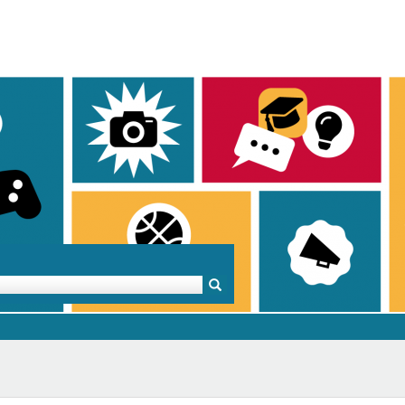
Mentoren & Projekte
Schule & Beruf
Demok
Projekte
Schulen in BW
Demok