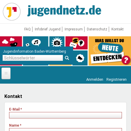
Direkt
zum
Inhalt
FAQ
Infobrief Jugend
Impressum
Datenschutz
Kontakt
Jugendinformation Baden-Württemberg
Schlüsselwörter
Anmelden
Registrieren
Startseite
News
Kontakt
Jugendnetz
E-Mail
*
Freizeit & Reisen
Vor Ort
Name
*