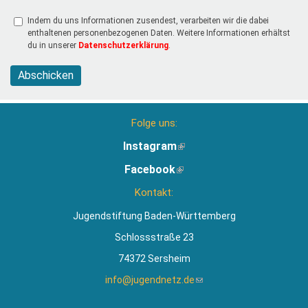
Indem du uns Informationen zusendest, verarbeiten wir die dabei
enthaltenen personenbezogenen Daten. Weitere Informationen erhältst
du in unserer
Datenschutzerklärung
.
Abschicken
Folge uns:
Instagram
(Link
ist
Facebook
(Link
extern)
ist
Kontakt:
extern)
Jugendstiftung Baden-Württemberg
Schlossstraße 23
74372 Sersheim
info@jugendnetz.de
(Link
sendet