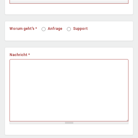
Mentoren & Projekte
Schule & Beruf
Worum geht's
*
Anfrage
Support
Demokratie & Beteiligung
Nachricht
*