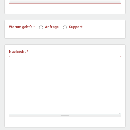
Mentoren & Projekte
Schule & Beruf
Worum geht's
*
Anfrage
Support
Demokratie & Beteiligung
Nachricht
*