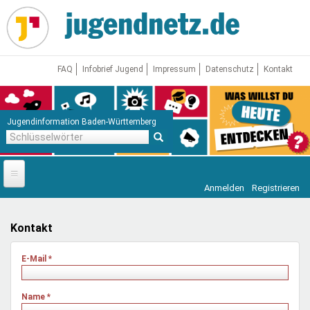
Direkt
zum
Inhalt
FAQ
Infobrief Jugend
Impressum
Datenschutz
Kontakt
Jugendinformation Baden-Württemberg
Schlüsselwörter
Anmelden
Registrieren
Startseite
News
Kontakt
Jugendnetz
E-Mail
*
Freizeit & Reisen
Vor Ort
Name
*