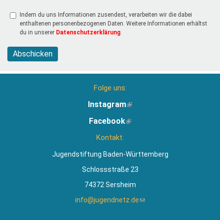
Indem du uns Informationen zusendest, verarbeiten wir die dabei
enthaltenen personenbezogenen Daten. Weitere Informationen erhältst
du in unserer
Datenschutzerklärung
.
Abschicken
Folge uns:
Instagram
(Link
ist
Facebook
(Link
extern)
ist
Kontakt:
extern)
Jugendstiftung Baden-Württemberg
Schlossstraße 23
74372 Sersheim
info@jugendnetz.de
(Link
sendet