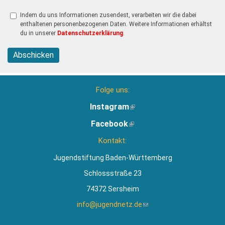
Indem du uns Informationen zusendest, verarbeiten wir die dabei
enthaltenen personenbezogenen Daten. Weitere Informationen erhältst
du in unserer
Datenschutzerklärung
.
Abschicken
Folge uns:
Instagram
(Link
ist
Facebook
(Link
extern)
ist
Kontakt:
extern)
Jugendstiftung Baden-Württemberg
Schlossstraße 23
74372 Sersheim
info@jugendnetz.de
(Link
sendet