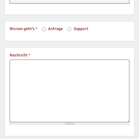
Mentoren & Projekte
Schule & Beruf
Worum geht's
*
Anfrage
Support
Demokratie & Beteiligung
Nachricht
*