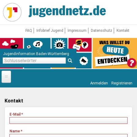
Direkt
zum
Inhalt
FAQ
Infobrief Jugend
Impressum
Datenschutz
Kontakt
Jugendinformation Baden-Württemberg
Schlüsselwörter
Anmelden
Registrieren
Startseite
News
Kontakt
Jugendnetz
E-Mail
*
Freizeit & Reisen
Vor Ort
Name
*