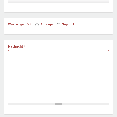
Mentoren & Projekte
Schule & Beruf
Worum geht's
*
Anfrage
Support
Demokratie & Beteiligung
Nachricht
*