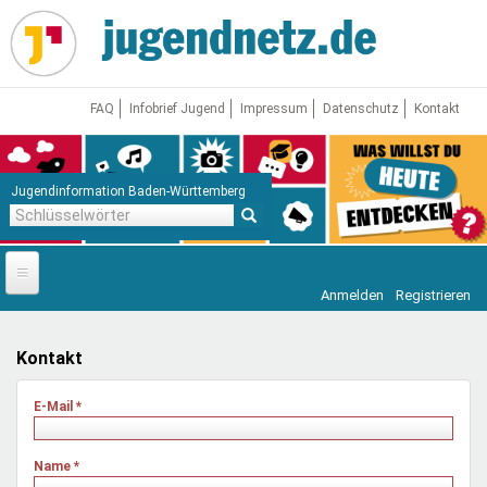
Direkt
zum
Inhalt
FAQ
Infobrief Jugend
Impressum
Datenschutz
Kontakt
Jugendinformation Baden-Württemberg
Schlüsselwörter
Anmelden
Registrieren
Startseite
News
Kontakt
Jugendnetz
E-Mail
*
Freizeit & Reisen
Vor Ort
Name
*