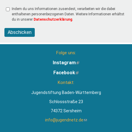
Indem du uns Informationen zusendest, verarbeiten wir die dabei
enthaltenen personenbezogenen Daten. Weitere Informationen erhältst
du in unserer
Datenschutzerklärung
.
Abschicken
Folge uns:
Instagram
(Link
ist
Facebook
(Link
extern)
ist
Kontakt:
extern)
Jugendstiftung Baden-Württemberg
Schlossstraße 23
74372 Sersheim
info@jugendnetz.de
(Link
sendet