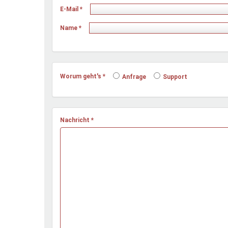
Ferienfreizeiten
E-Mail
*
Sprung ins Ausland
Name
*
Worum geht's
*
Anfrage
Support
Nachricht
*