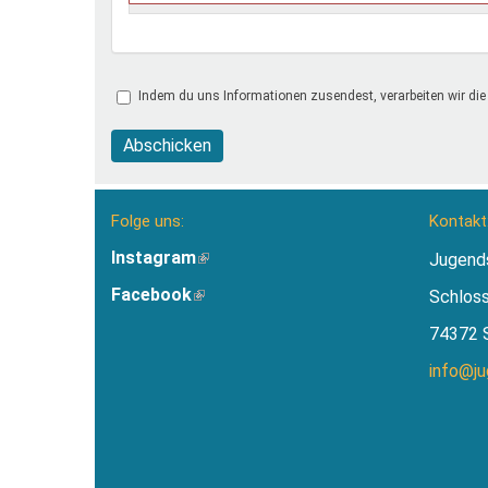
Indem du uns Informationen zusendest, verarbeiten wir die
Abschicken
Folge uns:
Kontakt
Instagram
(Link
Jugend
ist
Facebook
(Link
Schlos
extern)
ist
74372 
extern)
info@j