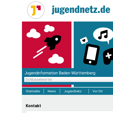
Direkt
zum
Inhalt
Jugendinformation Baden-Württemberg
Schlüsselwörter
Startseite
News
Jugendnetz
Vor Ort
Freizeit & Reisen
Kontakt
Einrichtungen