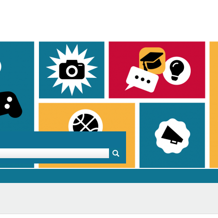
Mentoren & Projekte
Schule & Beruf
Demok
Projekte
Schulen in BW
Demok