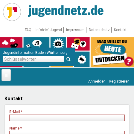
Direkt
zum
Inhalt
FAQ
Infobrief Jugend
Impressum
Datenschutz
Kontakt
Jugendinformation Baden-Württemberg
Schlüsselwörter
Anmelden
Registrieren
Startseite
News
Kontakt
Jugendnetz
E-Mail
*
Freizeit & Reisen
Vor Ort
Name
*