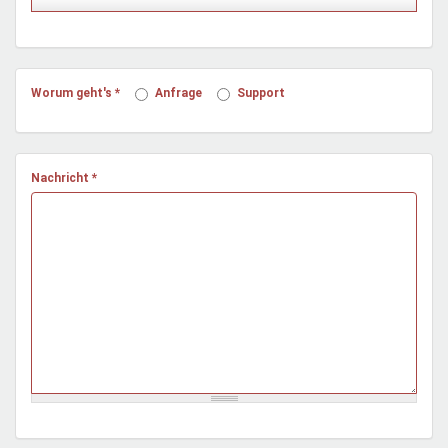
Mentoren & Projekte
Schule & Beruf
Worum geht's
*
Anfrage
Support
Demokratie & Beteiligung
Nachricht
*