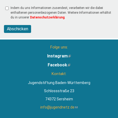
Indem du uns Informationen zusendest, verarbeiten wir die dabei
enthaltenen personenbezogenen Daten. Weitere Informationen erhältst
du in unserer
Datenschutzerklärung
.
Abschicken
Folge uns:
Instagram
(Link
ist
Facebook
(Link
extern)
ist
Kontakt:
extern)
Jugendstiftung Baden-Württemberg
Schlossstraße 23
74372 Sersheim
info@jugendnetz.de
(Link
sendet