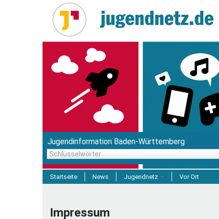
Direkt
zum
Inhalt
Jugendinformation Baden-Württemberg
Schlüsselwörter
Startseite
News
Jugendnetz
Vor Ort
Freizeit & Reisen
Impressum
Einrichtungen