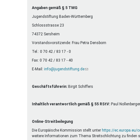
Ferienfreizeiten
Angaben gemäß § 5 TMG
Sprung ins Ausland
Jugendstiftung Baden-Württemberg
Schlossstrasse 23
74372 Sersheim
Vorstandsvorsitzende: Frau Petra Densborn
Tel.: 0 70 42 / 83 17 - 0
Fax: 0 70 42 / 83 17 - 40
E-Mail:
info@jugendstiftung.de
(Link
sendet
E-
Mail)
Geschäftsführerin:
Birgit Schiffers
Inhaltlich verantwortlich gemäß § 55 RStV:
Paul Nollenberge
Online-Streitbeilegung
Die Europäische Kommission stellt unter
https://ec.europa.eu/
weitere Informationen zum Thema Streitschlichtung zu finden s