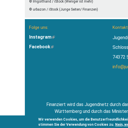
© Imgorthand / iStock (Weniger ist mehr)
© urbazon / iStock (Junge Seiten/ Finanzen)
Folge uns:
Kontakt
Instagram
(Link
Jugend
ist
Facebook
(Link
Schlos
extern)
ist
74372 
extern)
info@j
Finanziert wird das Jugendnetz durch das
Württemberg und durch das Minister
Jugendsti
Wir verwenden Cookies, um die Benutzerfreundlichkei
stimmen Sie der Verwendung von Cookies zu.
Nein, w