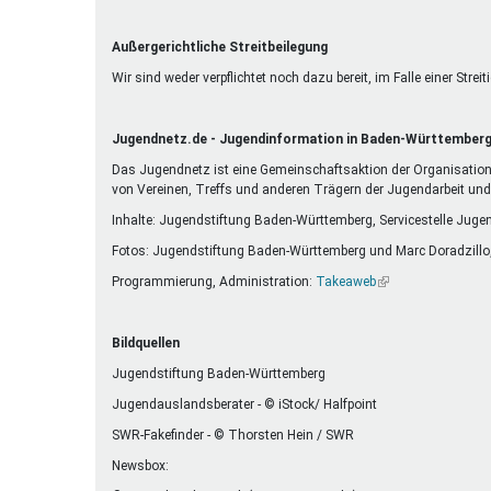
Außergerichtliche Streitbeilegung
Wir sind weder verpflichtet noch dazu bereit, im Falle einer Str
Jugendnetz.de - Jugendinformation in Baden-Württember
Das Jugendnetz ist eine Gemeinschaftsaktion der Organisatione
von Vereinen, Treffs und anderen Trägern der Jugendarbeit un
Inhalte: Jugendstiftung Baden-Württemberg, Servicestelle Juge
Fotos: Jugendstiftung Baden-Württemberg und Marc Doradzillo
Programmierung, Administration:
Takeaweb
(Link
ist
extern)
Bildquellen
Jugendstiftung Baden-Württemberg
Jugendauslandsberater - © iStock/ Halfpoint
SWR-Fakefinder - © Thorsten Hein / SWR
Newsbox: