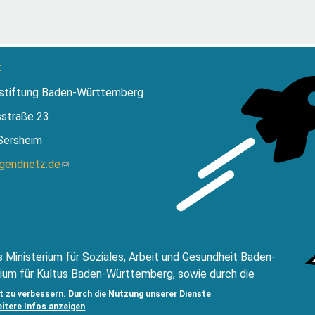
:
stiftung Baden-Württemberg
sstraße 23
Sersheim
ugendnetz.de
(Link
sendet
E-
Mail)
 Ministerium für Soziales, Arbeit und Gesundheit Baden-
ium für Kultus Baden-Württemberg, sowie durch die
ftung Baden Württemberg.
t zu verbessern. Durch die Nutzung unserer Dienste
eitere Infos anzeigen