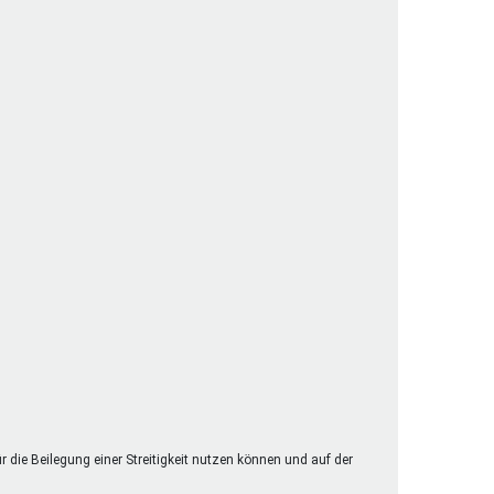
henrechte
ltcoach
darbeitsnetz
dgemeinderäte
ct! im Netz
dagentur
ür die Beilegung einer Streitigkeit nutzen können und auf der