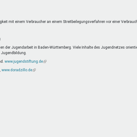
extern)
eitigkeit mit einem Verbraucher an einem Streitbeilegungsverfahren vor einer Verbrau
g
n der Jugendarbeit in Baden-Württemberg. Viele Inhalte des Jugendnetzes orienti
d Jugendbildung.
nd.
www.jugendstiftung.de
(Link
ist
,
www.doradzillo.de
(Link
extern)
ist
extern)