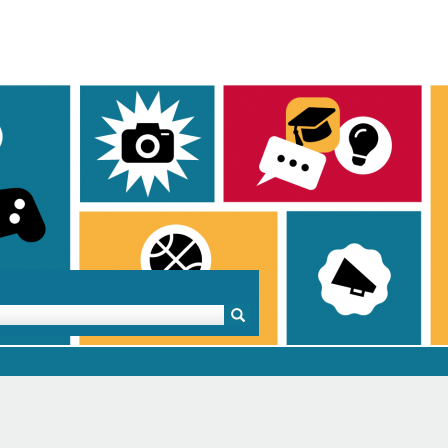
Mentoren & Projekte
Schule & Beruf
Demok
Projekte
Schulen in BW
Demok