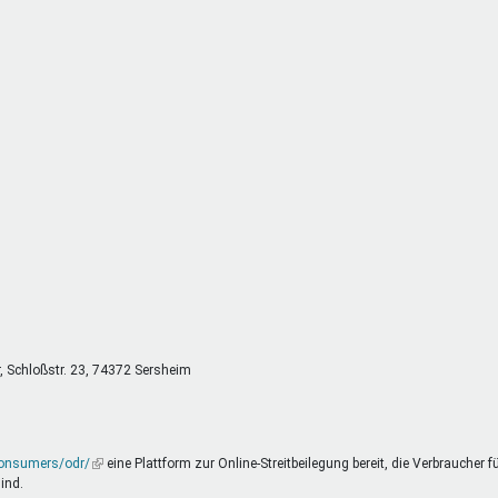
DeinDing BW
Jugendbegleiter
Mensc
Vielfaltcoach
SMpfau (SMV)
Vielfa
Umweltmentoren
SMV im Kultusportal
Jugen
Mitmachen Ehrensache
Qualipass
Jugen
Projektfinanzierung
Junge Seiten
REspe
Jugendstiftung BW
Traumberufe
Jugen
Schülermentoren-Programme
r, Schloßstr. 23, 74372 Sersheim
consumers/odr/
(Link
eine Plattform zur Online-Streitbeilegung bereit, die Verbraucher f
ind.
ist