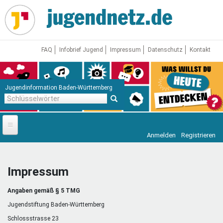
Direkt
zum
Inhalt
FAQ
Infobrief Jugend
Impressum
Datenschutz
Kontakt
Jugendinformation Baden-Württemberg
Schlüsselwörter
Anmelden
Registrieren
Startseite
News
Impressum
Jugendnetz
Angaben gemäß § 5 TMG
Freizeit & Reisen
Vor Ort
Jugendstiftung Baden-Württemberg
Schlossstrasse 23