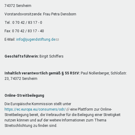
Mentoren & Projekte
74372 Sersheim
Vorstandsvorsitzende: Frau Petra Densborn
Tel.: 0 70 42 / 83 17 - 0
Schule & Beruf
Fax: 0 70 42 / 83 17 - 40
E-Mail:
info@jugendstiftung.de
(Link
sendet
Demokratie & Beteiligung
E-
Mail)
Geschäftsführerin:
Birgit Schiffers
Inhaltlich verantwortlich gemäß § 55 RStV:
Paul Nollenberger, Schloßstr.
23, 74372 Sersheim
Online-Streitbeilegung
Die Europäische Kommission stellt unter
https://ec.europa.eu/consumers/odr/
(Link
eine Plattform zur Online-
Streitbeilegung bereit, die Verbraucher für die Beilegung einer Streitigkeit
ist
nutzen können und auf der weitere Informationen zum Thema
extern)
Streitschlichtung zu finden sind.