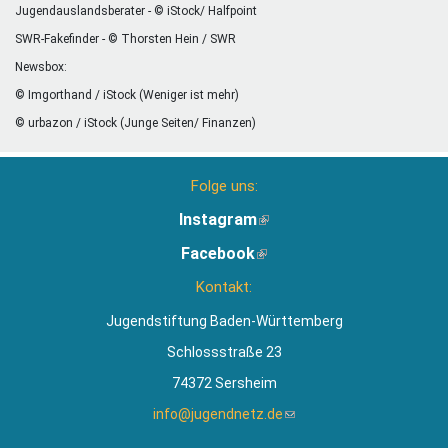
Jugendauslandsberater - © iStock/ Halfpoint
SWR-Fakefinder - © Thorsten Hein / SWR
Newsbox:
© Imgorthand / iStock (Weniger ist mehr)
© urbazon / iStock (Junge Seiten/ Finanzen)
Folge uns:
Instagram
(Link
ist
Facebook
(Link
extern)
ist
Kontakt:
extern)
Jugendstiftung Baden-Württemberg
Schlossstraße 23
74372 Sersheim
info@jugendnetz.de
(Link
sendet