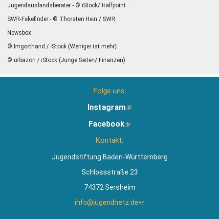
Jugendauslandsberater - © iStock/ Halfpoint
SWR-Fakefinder - © Thorsten Hein / SWR
Newsbox:
© Imgorthand / iStock (Weniger ist mehr)
© urbazon / iStock (Junge Seiten/ Finanzen)
Folge uns:
Instagram
(Link
ist
Facebook
(Link
extern)
ist
Kontakt:
extern)
Jugendstiftung Baden-Württemberg
Schlossstraße 23
74372 Sersheim
info@jugendnetz.de
(Link
sendet