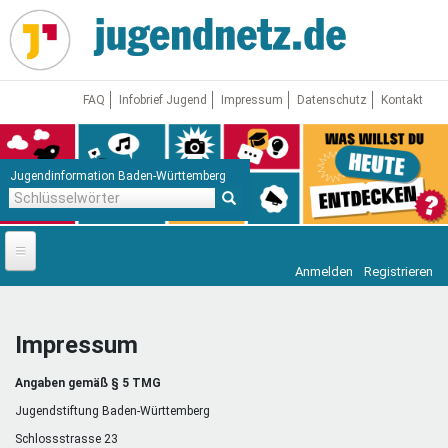
Direkt
zum
Inhalt
FAQ
Infobrief Jugend
Impressum
Datenschutz
Kontakt
Jugendinformation Baden-Württemberg
Schlüsselwörter
Anmelden
Registrieren
Startseite
News
Impressum
Jugendnetz
Angaben gemäß § 5 TMG
Freizeit & Reisen
Vor Ort
Jugendstiftung Baden-Württemberg
Schlossstrasse 23