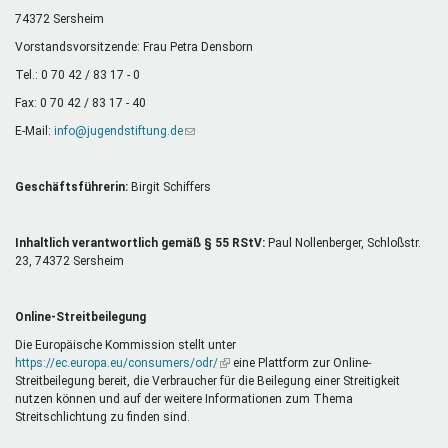
Mentoren & Projekte
74372 Sersheim
Vorstandsvorsitzende: Frau Petra Densborn
Tel.: 0 70 42 / 83 17 - 0
Schule & Beruf
Fax: 0 70 42 / 83 17 - 40
E-Mail:
info@jugendstiftung.de
(Link
sendet
Demokratie & Beteiligung
E-
Mail)
Geschäftsführerin:
Birgit Schiffers
Inhaltlich verantwortlich gemäß § 55 RStV:
Paul Nollenberger, Schloßstr.
23, 74372 Sersheim
Online-Streitbeilegung
Die Europäische Kommission stellt unter
https://ec.europa.eu/consumers/odr/
(Link
eine Plattform zur Online-
Streitbeilegung bereit, die Verbraucher für die Beilegung einer Streitigkeit
ist
nutzen können und auf der weitere Informationen zum Thema
extern)
Streitschlichtung zu finden sind.