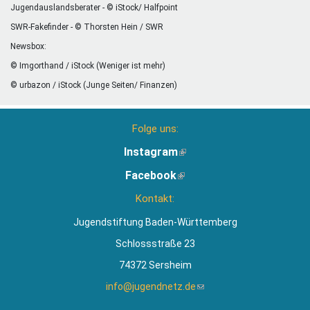
Jugendauslandsberater - © iStock/ Halfpoint
SWR-Fakefinder - © Thorsten Hein / SWR
Newsbox:
© Imgorthand / iStock (Weniger ist mehr)
© urbazon / iStock (Junge Seiten/ Finanzen)
Folge uns:
Instagram
(Link
ist
Facebook
(Link
extern)
ist
Kontakt:
extern)
Jugendstiftung Baden-Württemberg
Schlossstraße 23
74372 Sersheim
info@jugendnetz.de
(Link
sendet