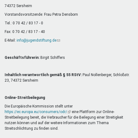
Mentoren & Projekte
74372 Sersheim
Vorstandsvorsitzende: Frau Petra Densborn
Tel.: 0 70 42 / 83 17 - 0
Schule & Beruf
Fax: 0 70 42 / 83 17 - 40
E-Mail:
info@jugendstiftung.de
(Link
sendet
Demokratie & Beteiligung
E-
Mail)
Geschäftsführerin:
Birgit Schiffers
Inhaltlich verantwortlich gemäß § 55 RStV:
Paul Nollenberger, Schloßstr.
23, 74372 Sersheim
Online-Streitbeilegung
Die Europäische Kommission stellt unter
https://ec.europa.eu/consumers/odr/
(Link
eine Plattform zur Online-
Streitbeilegung bereit, die Verbraucher für die Beilegung einer Streitigkeit
ist
nutzen können und auf der weitere Informationen zum Thema
extern)
Streitschlichtung zu finden sind.