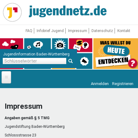
Direkt
zum
Inhalt
FAQ
Infobrief Jugend
Impressum
Datenschutz
Kontakt
Jugendinformation Baden-Württemberg
Schlüsselwörter
Anmelden
Registrieren
Startseite
News
Impressum
Jugendnetz
Angaben gemäß § 5 TMG
Freizeit & Reisen
Vor Ort
Jugendstiftung Baden-Württemberg
Schlossstrasse 23