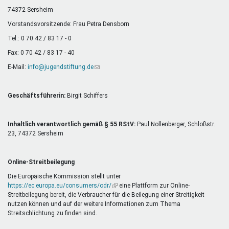
Mentoren & Projekte
74372 Sersheim
Vorstandsvorsitzende: Frau Petra Densborn
Tel.: 0 70 42 / 83 17 - 0
Schule & Beruf
Fax: 0 70 42 / 83 17 - 40
E-Mail:
info@jugendstiftung.de
(Link
sendet
Demokratie & Beteiligung
E-
Mail)
Geschäftsführerin:
Birgit Schiffers
Inhaltlich verantwortlich gemäß § 55 RStV:
Paul Nollenberger, Schloßstr.
23, 74372 Sersheim
Online-Streitbeilegung
Die Europäische Kommission stellt unter
https://ec.europa.eu/consumers/odr/
(Link
eine Plattform zur Online-
Streitbeilegung bereit, die Verbraucher für die Beilegung einer Streitigkeit
ist
nutzen können und auf der weitere Informationen zum Thema
extern)
Streitschlichtung zu finden sind.