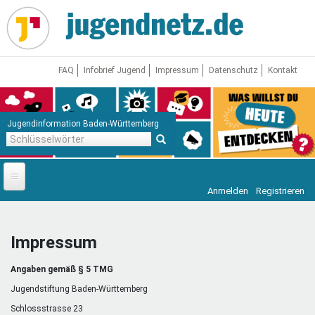
Direkt
zum
Inhalt
FAQ
Infobrief Jugend
Impressum
Datenschutz
Kontakt
Jugendinformation Baden-Württemberg
Schlüsselwörter
Anmelden
Registrieren
Startseite
News
Impressum
Jugendnetz
Angaben gemäß § 5 TMG
Freizeit & Reisen
Vor Ort
Jugendstiftung Baden-Württemberg
Schlossstrasse 23