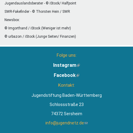
Jugendauslandsberater - © iStock/ Halfpoint
SWR-Fakefinder - © Thorsten Hein / SWR
Newsbox:
© Imgorthand / iStock (Weniger ist mehr)
© urbazon / iStock (Junge Seiten/ Finanzen)
Folge uns:
Instagram
(Link
ist
Facebook
(Link
extern)
ist
Kontakt:
extern)
Jugendstiftung Baden-Württemberg
Schlossstraße 23
74372 Sersheim
info@jugendnetz.de
(Link
sendet