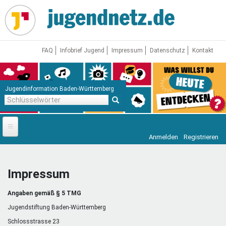
Direkt
zum
Inhalt
FAQ
Infobrief Jugend
Impressum
Datenschutz
Kontakt
Jugendinformation Baden-Württemberg
Schlüsselwörter
Anmelden
Registrieren
Startseite
News
Impressum
Jugendnetz
Angaben gemäß § 5 TMG
Freizeit & Reisen
Vor Ort
Jugendstiftung Baden-Württemberg
Schlossstrasse 23