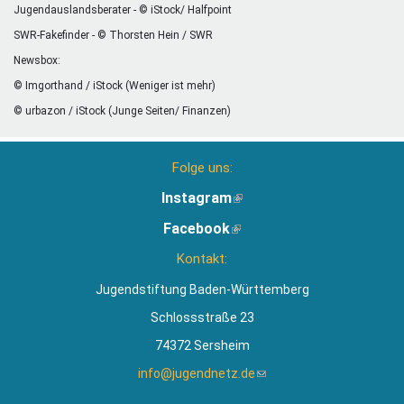
Jugendauslandsberater - © iStock/ Halfpoint
SWR-Fakefinder - © Thorsten Hein / SWR
Newsbox:
© Imgorthand / iStock (Weniger ist mehr)
© urbazon / iStock (Junge Seiten/ Finanzen)
Folge uns:
Instagram
(Link
ist
Facebook
(Link
extern)
ist
Kontakt:
extern)
Jugendstiftung Baden-Württemberg
Schlossstraße 23
74372 Sersheim
info@jugendnetz.de
(Link
sendet