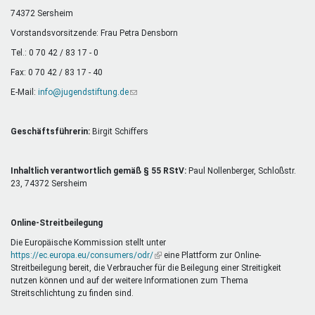
Mentoren & Projekte
74372 Sersheim
Vorstandsvorsitzende: Frau Petra Densborn
Tel.: 0 70 42 / 83 17 - 0
Schule & Beruf
Fax: 0 70 42 / 83 17 - 40
E-Mail:
info@jugendstiftung.de
(Link
sendet
Demokratie & Beteiligung
E-
Mail)
Geschäftsführerin:
Birgit Schiffers
Inhaltlich verantwortlich gemäß § 55 RStV:
Paul Nollenberger, Schloßstr.
23, 74372 Sersheim
Online-Streitbeilegung
Die Europäische Kommission stellt unter
https://ec.europa.eu/consumers/odr/
(Link
eine Plattform zur Online-
Streitbeilegung bereit, die Verbraucher für die Beilegung einer Streitigkeit
ist
nutzen können und auf der weitere Informationen zum Thema
extern)
Streitschlichtung zu finden sind.