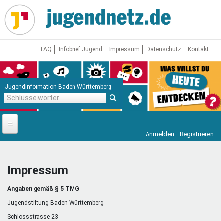
Direkt
zum
Inhalt
FAQ
Infobrief Jugend
Impressum
Datenschutz
Kontakt
Jugendinformation Baden-Württemberg
Schlüsselwörter
Anmelden
Registrieren
Startseite
News
Impressum
Jugendnetz
Angaben gemäß § 5 TMG
Freizeit & Reisen
Vor Ort
Jugendstiftung Baden-Württemberg
Schlossstrasse 23