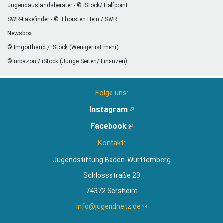
Jugendauslandsberater - © iStock/ Halfpoint
SWR-Fakefinder - © Thorsten Hein / SWR
Newsbox:
© Imgorthand / iStock (Weniger ist mehr)
© urbazon / iStock (Junge Seiten/ Finanzen)
Folge uns:
Instagram
(Link
ist
Facebook
(Link
extern)
ist
Kontakt:
extern)
Jugendstiftung Baden-Württemberg
Schlossstraße 23
74372 Sersheim
info@jugendnetz.de
(Link
sendet