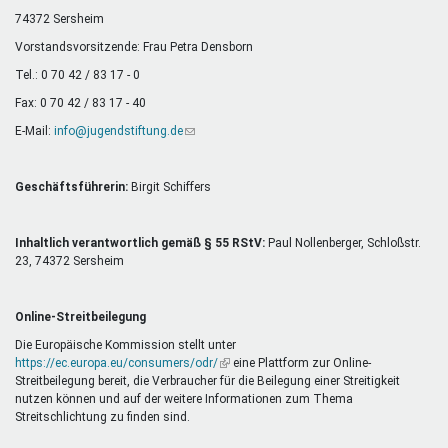
Mentoren & Projekte
74372 Sersheim
Vorstandsvorsitzende: Frau Petra Densborn
Tel.: 0 70 42 / 83 17 - 0
Schule & Beruf
Fax: 0 70 42 / 83 17 - 40
E-Mail:
info@jugendstiftung.de
(Link
sendet
Demokratie & Beteiligung
E-
Mail)
Geschäftsführerin:
Birgit Schiffers
Inhaltlich verantwortlich gemäß § 55 RStV:
Paul Nollenberger, Schloßstr.
23, 74372 Sersheim
Online-Streitbeilegung
Die Europäische Kommission stellt unter
https://ec.europa.eu/consumers/odr/
(Link
eine Plattform zur Online-
Streitbeilegung bereit, die Verbraucher für die Beilegung einer Streitigkeit
ist
nutzen können und auf der weitere Informationen zum Thema
extern)
Streitschlichtung zu finden sind.