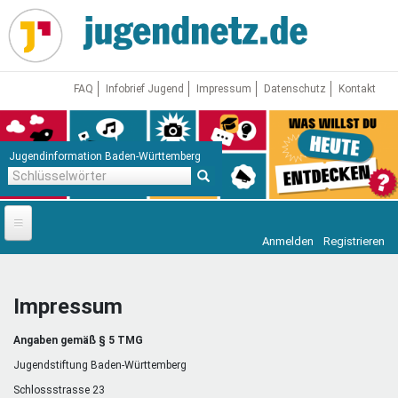
Direkt
zum
Inhalt
FAQ
Infobrief Jugend
Impressum
Datenschutz
Kontakt
Jugendinformation Baden-Württemberg
Schlüsselwörter
Anmelden
Registrieren
Startseite
News
Impressum
Jugendnetz
Angaben gemäß § 5 TMG
Freizeit & Reisen
Vor Ort
Jugendstiftung Baden-Württemberg
Schlossstrasse 23