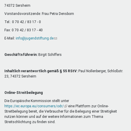
Mentoren & Projekte
74372 Sersheim
Vorstandsvorsitzende: Frau Petra Densborn
Tel.: 0 70 42 / 83 17 - 0
Schule & Beruf
Fax: 0 70 42 / 83 17 - 40
E-Mail:
info@jugendstiftung.de
(Link
sendet
Demokratie & Beteiligung
E-
Mail)
Geschäftsführerin:
Birgit Schiffers
Inhaltlich verantwortlich gemäß § 55 RStV:
Paul Nollenberger, Schloßstr.
23, 74372 Sersheim
Online-Streitbeilegung
Die Europäische Kommission stellt unter
https://ec.europa.eu/consumers/odr/
(Link
eine Plattform zur Online-
Streitbeilegung bereit, die Verbraucher für die Beilegung einer Streitigkeit
ist
nutzen können und auf der weitere Informationen zum Thema
extern)
Streitschlichtung zu finden sind.