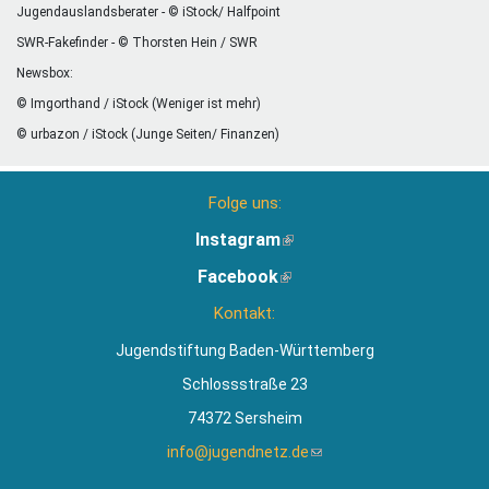
Jugendauslandsberater - © iStock/ Halfpoint
SWR-Fakefinder - © Thorsten Hein / SWR
Newsbox:
© Imgorthand / iStock (Weniger ist mehr)
© urbazon / iStock (Junge Seiten/ Finanzen)
Folge uns:
Instagram
(Link
ist
Facebook
(Link
extern)
ist
Kontakt:
extern)
Jugendstiftung Baden-Württemberg
Schlossstraße 23
74372 Sersheim
info@jugendnetz.de
(Link
sendet