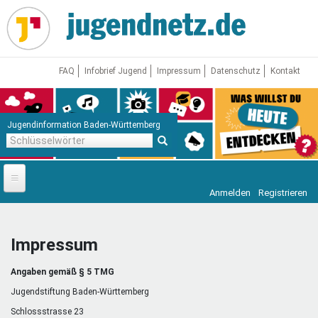
Direkt
zum
Inhalt
FAQ
Infobrief Jugend
Impressum
Datenschutz
Kontakt
Jugendinformation Baden-Württemberg
Schlüsselwörter
Anmelden
Registrieren
Startseite
News
Impressum
Jugendnetz
Angaben gemäß § 5 TMG
Freizeit & Reisen
Vor Ort
Jugendstiftung Baden-Württemberg
Schlossstrasse 23