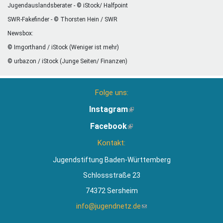
Jugendauslandsberater - © iStock/ Halfpoint
SWR-Fakefinder - © Thorsten Hein / SWR
Newsbox:
© Imgorthand / iStock (Weniger ist mehr)
© urbazon / iStock (Junge Seiten/ Finanzen)
Folge uns:
Instagram
(Link
ist
Facebook
(Link
extern)
ist
Kontakt:
extern)
Jugendstiftung Baden-Württemberg
Schlossstraße 23
74372 Sersheim
info@jugendnetz.de
(Link
sendet