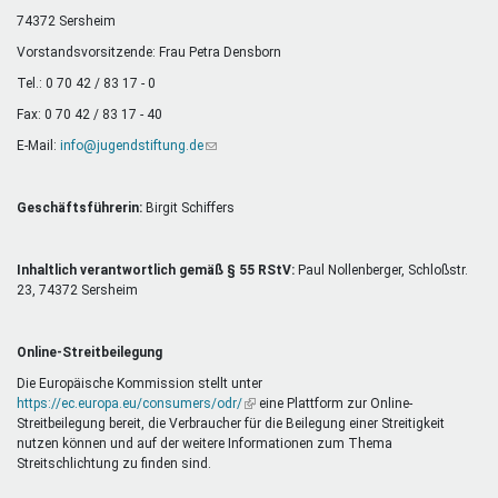
Mentoren & Projekte
74372 Sersheim
Vorstandsvorsitzende: Frau Petra Densborn
Tel.: 0 70 42 / 83 17 - 0
Schule & Beruf
Fax: 0 70 42 / 83 17 - 40
E-Mail:
info@jugendstiftung.de
(Link
sendet
Demokratie & Beteiligung
E-
Mail)
Geschäftsführerin:
Birgit Schiffers
Inhaltlich verantwortlich gemäß § 55 RStV:
Paul Nollenberger, Schloßstr.
23, 74372 Sersheim
Online-Streitbeilegung
Die Europäische Kommission stellt unter
https://ec.europa.eu/consumers/odr/
(Link
eine Plattform zur Online-
Streitbeilegung bereit, die Verbraucher für die Beilegung einer Streitigkeit
ist
nutzen können und auf der weitere Informationen zum Thema
extern)
Streitschlichtung zu finden sind.