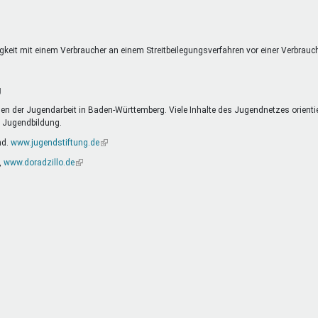
extern)
eitigkeit mit einem Verbraucher an einem Streitbeilegungsverfahren vor einer Verbrau
g
n der Jugendarbeit in Baden-Württemberg. Viele Inhalte des Jugendnetzes orienti
d Jugendbildung.
nd.
www.jugendstiftung.de
(Link
ist
,
www.doradzillo.de
(Link
extern)
ist
extern)