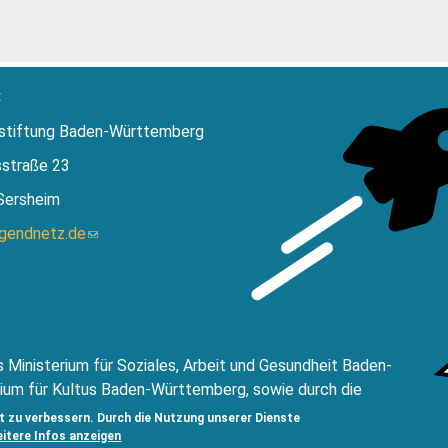
:
stiftung Baden-Württemberg
sstraße 23
Sersheim
ugendnetz.de
(Link
sendet
E-
Mail)
 Ministerium für Soziales, Arbeit und Gesundheit Baden-
ium für Kultus Baden-Württemberg, sowie durch die
ftung Baden Württemberg.
t zu verbessern. Durch die Nutzung unserer Dienste
eitere Infos anzeigen