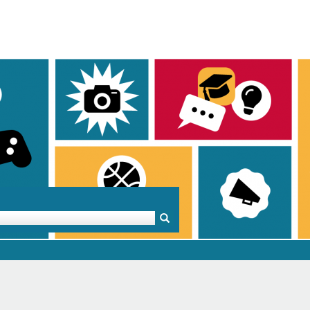
Mentoren & Projekte
Schule & Beruf
Demok
Projekte
Schulen in BW
Demok