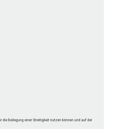
henrechte
ltcoach
darbeitsnetz
dgemeinderäte
ct! im Netz
dagentur
ür die Beilegung einer Streitigkeit nutzen können und auf der