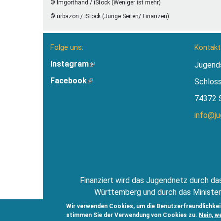
© Imgorthand / iStock (Weniger ist mehr)
© urbazon / iStock (Junge Seiten/ Finanzen)
Folge uns:
Kontakt
Instagram
(Link
Jugend
ist
Facebook
(Link
Schlos
extern)
ist
74372 
extern)
info@j
Finanziert wird das Jugendnetz durch das
Württemberg und durch das Minister
Jugendsti
Wir verwenden Cookies, um die Benutzerfreundlichkei
stimmen Sie der Verwendung von Cookies zu.
Nein, w