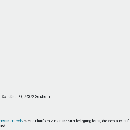
DeinDing BW
Jugendbegleiter
Mensc
Vielfaltcoach
SMpfau (SMV)
Vielfa
Umweltmentoren
SMV im Kultusportal
Jugen
Mitmachen Ehrensache
Qualipass
Jugen
Projektfinanzierung
Junge Seiten
REspe
Jugendstiftung BW
Traumberufe
Jugen
Schülermentoren-Programme
r, Schloßstr. 23, 74372 Sersheim
consumers/odr/
(Link
eine Plattform zur Online-Streitbeilegung bereit, die Verbraucher f
ind.
ist