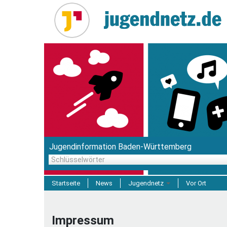
Direkt
zum
Inhalt
Jugendinformation Baden-Württemberg
Schlüsselwörter
Startseite
News
Jugendnetz
Vor Ort
Freizeit & Reisen
Impressum
Einrichtungen