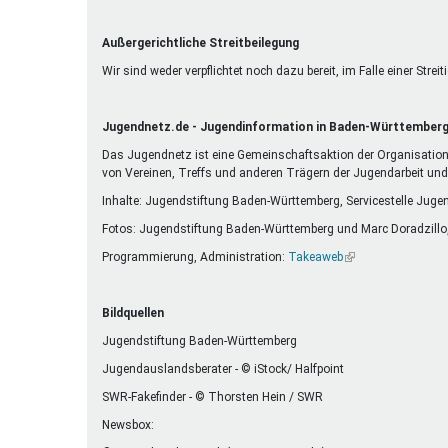
Außergerichtliche Streitbeilegung
Wir sind weder verpflichtet noch dazu bereit, im Falle einer Str
Jugendnetz.de - Jugendinformation in Baden-Württember
Das Jugendnetz ist eine Gemeinschaftsaktion der Organisatione
von Vereinen, Treffs und anderen Trägern der Jugendarbeit un
Inhalte: Jugendstiftung Baden-Württemberg, Servicestelle Juge
Fotos: Jugendstiftung Baden-Württemberg und Marc Doradzillo
Programmierung, Administration:
Takeaweb
(Link
ist
extern)
Bildquellen
Jugendstiftung Baden-Württemberg
Jugendauslandsberater - © iStock/ Halfpoint
SWR-Fakefinder - © Thorsten Hein / SWR
Newsbox: