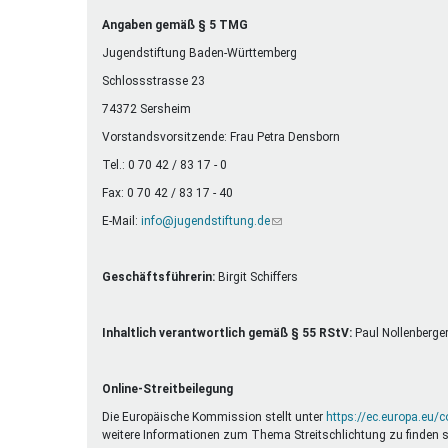
Ferienfreizeiten
Angaben gemäß § 5 TMG
Sprung ins Ausland
Jugendstiftung Baden-Württemberg
Schlossstrasse 23
74372 Sersheim
Vorstandsvorsitzende: Frau Petra Densborn
Tel.: 0 70 42 / 83 17 - 0
Fax: 0 70 42 / 83 17 - 40
E-Mail:
info@jugendstiftung.de
(Link
sendet
E-
Mail)
Geschäftsführerin:
Birgit Schiffers
Inhaltlich verantwortlich gemäß § 55 RStV:
Paul Nollenberge
Online-Streitbeilegung
Die Europäische Kommission stellt unter
https://ec.europa.eu/
weitere Informationen zum Thema Streitschlichtung zu finden s