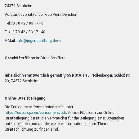
Mentoren & Projekte
74372 Sersheim
Vorstandsvorsitzende: Frau Petra Densborn
Tel.: 0 70 42 / 83 17 - 0
Schule & Beruf
Fax: 0 70 42 / 83 17 - 40
E-Mail:
info@jugendstiftung.de
(Link
sendet
Demokratie & Beteiligung
E-
Mail)
Geschäftsführerin:
Birgit Schiffers
Inhaltlich verantwortlich gemäß § 55 RStV:
Paul Nollenberger, Schloßstr.
23, 74372 Sersheim
Online-Streitbeilegung
Die Europäische Kommission stellt unter
https://ec.europa.eu/consumers/odr/
(Link
eine Plattform zur Online-
Streitbeilegung bereit, die Verbraucher für die Beilegung einer Streitigkeit
ist
nutzen können und auf der weitere Informationen zum Thema
extern)
Streitschlichtung zu finden sind.