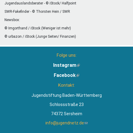
Jugendauslandsberater - © iStock/ Halfpoint
SWR-Fakefinder - © Thorsten Hein / SWR
Newsbox:
© Imgorthand / iStock (Weniger ist mehr)
© urbazon / iStock (Junge Seiten/ Finanzen)
Folge uns:
Instagram
(Link
ist
Facebook
(Link
extern)
ist
Kontakt:
extern)
Jugendstiftung Baden-Württemberg
Schlossstraße 23
74372 Sersheim
info@jugendnetz.de
(Link
sendet