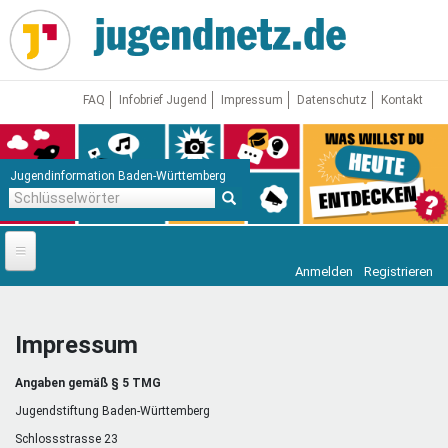
Direkt
zum
Inhalt
FAQ
Infobrief Jugend
Impressum
Datenschutz
Kontakt
Jugendinformation Baden-Württemberg
Schlüsselwörter
Anmelden
Registrieren
Startseite
News
Impressum
Jugendnetz
Angaben gemäß § 5 TMG
Freizeit & Reisen
Vor Ort
Jugendstiftung Baden-Württemberg
Schlossstrasse 23