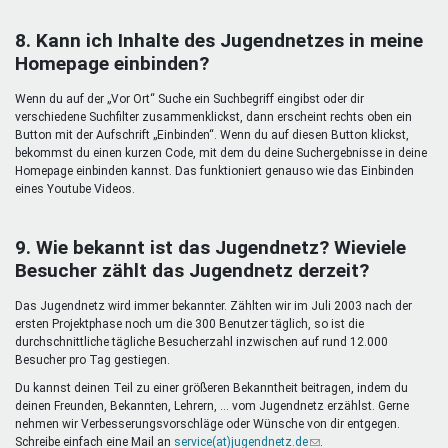
8. Kann ich Inhalte des Jugendnetzes in meine
Homepage einbinden?
Wenn du auf der „Vor Ort“ Suche ein Suchbegriff eingibst oder dir
verschiedene Suchfilter zusammenklickst, dann erscheint rechts oben ein
Button mit der Aufschrift „Einbinden“. Wenn du auf diesen Button klickst,
bekommst du einen kurzen Code, mit dem du deine Suchergebnisse in deine
Homepage einbinden kannst. Das funktioniert genauso wie das Einbinden
eines Youtube Videos.
9. Wie bekannt ist das Jugendnetz? Wieviele
Besucher zählt das Jugendnetz derzeit?
Das Jugendnetz wird immer bekannter. Zählten wir im Juli 2003 nach der
ersten Projektphase noch um die 300 Benutzer täglich, so ist die
durchschnittliche tägliche Besucherzahl inzwischen auf rund 12.000
Besucher pro Tag gestiegen.
Du kannst deinen Teil zu einer größeren Bekanntheit beitragen, indem du
deinen Freunden, Bekannten, Lehrern, ... vom Jugendnetz erzählst. Gerne
nehmen wir Verbesserungsvorschläge oder Wünsche von dir entgegen.
Schreibe einfach eine Mail an
service(at)jugendnetz.de
(Link
.