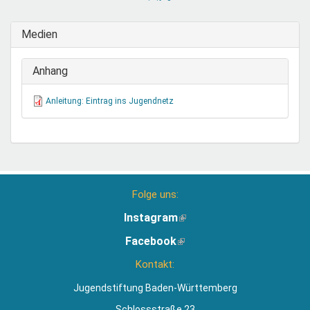
sendet
E-
Medien
Mail)
Anhang
Anleitung: Eintrag ins Jugendnetz
Folge uns:
Instagram
(Link
ist
Facebook
(Link
extern)
ist
Kontakt:
extern)
Jugendstiftung Baden-Württemberg
Schlossstraße 23