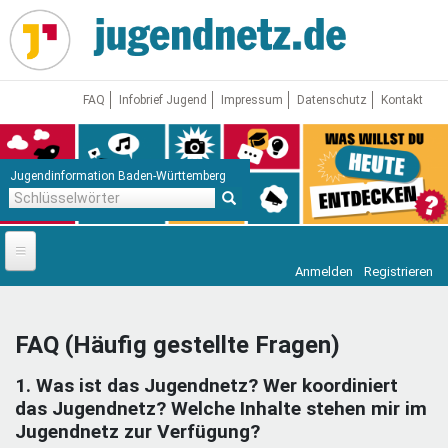
Direkt
zum
Inhalt
FAQ
Infobrief Jugend
Impressum
Datenschutz
Kontakt
Jugendinformation Baden-Württemberg
Schlüsselwörter
Anmelden
Registrieren
Startseite
News
FAQ (Häufig gestellte Fragen)
Jugendnetz
1. Was ist das Jugendnetz? Wer koordiniert
Freizeit & Reisen
Vor Ort
das Jugendnetz? Welche Inhalte stehen mir im
Jugendnetz zur Verfügung?