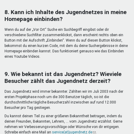
8. Kann ich Inhalte des Jugendnetzes in meine
Homepage einbinden?
Wenn du auf der „Vor Ort“ Suche ein Suchbegriff eingibst oder dir
verschiedene Suchfilter zusammenklickst, dann erscheint rechts oben ein
Button mit der Aufschrift „Einbinden“. Wenn du auf diesen Button klickst,
bekommst du einen kurzen Code, mit dem du deine Suchergebnisse in deine
Homepage einbinden kannst. Das funktioniert genauso wie das Einbinden
eines Youtube Videos.
9. Wie bekannt ist das Jugendnetz? Wieviele
Besucher zählt das Jugendnetz derzeit?
Das Jugendnetz wird immer bekannter. Zählten wir im Juli 2003 nach der
ersten Projektphase noch um die 300 Benutzer täglich, so ist die
durchschnittliche tägliche Besucherzahl inzwischen auf rund 12.000
Besucher pro Tag gestiegen.
Du kannst deinen Teil zu einer größeren Bekanntheit beitragen, indem du
deinen Freunden, Bekannten, Lehrern, ... vom Jugendnetz erzählst. Gerne
nehmen wir Verbesserungsvorschläge oder Wünsche von dir entgegen.
Schreibe einfach eine Mail an
service(at)jugendnetz.de
(Link
.