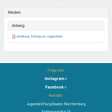
sendet
E-
Medien
Mail)
Anhang
Anleitung: Eintrag ins Jugendnetz
Folge uns:
Instagram
(Link
ist
Facebook
(Link
extern)
ist
Kontakt:
extern)
Jugendstiftung Baden-Württemberg
Schlossstraße 23