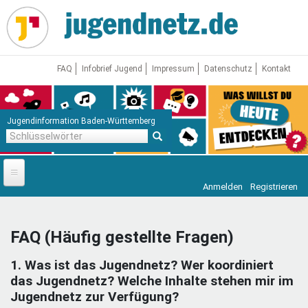
Direkt
zum
Inhalt
FAQ
Infobrief Jugend
Impressum
Datenschutz
Kontakt
Jugendinformation Baden-Württemberg
Schlüsselwörter
Anmelden
Registrieren
Startseite
News
FAQ (Häufig gestellte Fragen)
Jugendnetz
1. Was ist das Jugendnetz? Wer koordiniert
Freizeit & Reisen
Vor Ort
das Jugendnetz? Welche Inhalte stehen mir im
Jugendnetz zur Verfügung?