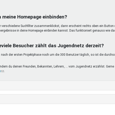
in meine Homepage einbinden?
ir verschiedene Suchfilter zusammenklickst, dann erscheint rechts oben ein Button 
hergebnisse in deine Homepage einbinden kannst. Das funktioniert genauso wie da
eviele Besucher zählt das Jugendnetz derzeit?
nach der ersten Projektphase noch um die 300 Benutzer täglich, so ist die durchs
, indem du deinen Freunden, Bekannten, Lehrern, ... vom Jugendnetz erzählst. Ge
e
(Link
.
sendet
E-
Mail)