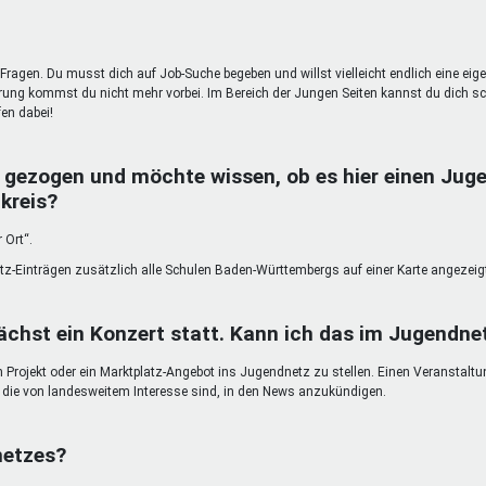
Fragen. Du musst dich auf Job-Suche begeben und willst vielleicht endlich eine eig
g kommst du nicht mehr vorbei. Im Bereich der Jungen Seiten kannst du dich sc
en dabei!
 gezogen und möchte wissen, ob es hier einen Juge
kreis?
 Ort“.
atz-Einträgen zusätzlich alle Schulen Baden-Württembergs auf einer Karte angezeig
chst ein Konzert statt. Kann ich das im Jugendn
in Projekt oder ein Marktplatz-Angebot ins Jugendnetz zu stellen. Einen Veranstalt
n, die von landesweitem Interesse sind, in den News anzukündigen.
netzes?