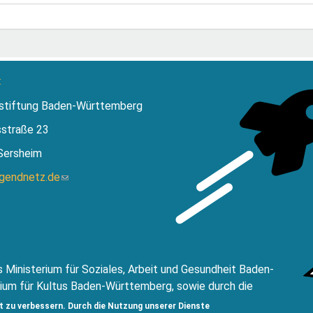
:
stiftung Baden-Württemberg
sstraße 23
Sersheim
ugendnetz.de
(Link
sendet
E-
Mail)
 Ministerium für Soziales, Arbeit und Gesundheit Baden-
ium für Kultus Baden-Württemberg, sowie durch die
ftung Baden-Württemberg.
t zu verbessern. Durch die Nutzung unserer Dienste