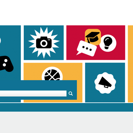
Mentoren & Projekte
Schule & Beruf
Demok
Projekte
Schulen in BW
Demok