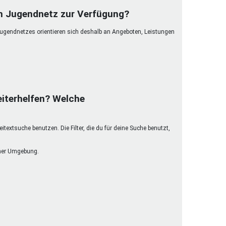
henrechte
im Jugendnetz zur Verfügung?
ltcoach
Jugendnetzes orientieren sich deshalb an Angeboten, Leistungen
darbeitsnetz
dgemeinderäte
ct! im Netz
dagentur
iterhelfen? Welche
extsuche benutzen. Die Filter, die du für deine Suche benutzt,
einer Umgebung.