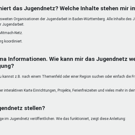
DeinDing BW
Jugendbegleiter
Mensc
niert das Jugendnetz? Welche Inhalte stehen mir 
Vielfaltcoach
SMpfau (SMV)
Vielfa
weiten Organisationen der Jugendarbeit in Baden-Württemberg. Alle Inhalte des 
Umweltmentoren
SMV im Kultusportal
Jugen
r Jugendarbeit.
Mitmachen Ehrensache
Qualipass
Jugen
 Mitmach-Netz.
Projektfinanzierung
Junge Seiten
REspe
g koordiniert.
Jugendstiftung BW
Traumberufe
Jugen
Schülermentoren-Programme
ma Informationen. Wie kann mir das Jugendnetz we
gung?
kannst z.B. nach einem Themenfeld oder einer Region suchen oder einfach die Freit
er interaktiven Karte Einrichtungen, Projekte, Ferienfreizeiten und vieles mehr in d
gendnetz stellen?
 im Jugendnetz veröffentlichen. Wie das funktioniert, zeigt diese Anleitung: