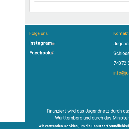
Folge uns:
Kontakt
Instagram
(Link
Jugend
ist
Facebook
(Link
Schlos
extern)
ist
74372 
extern)
info@j
Finanziert wird das Jugendnetz durch das
Württemberg und durch das Minister
Jugendsti
Wir verwenden Cookies, um die Benutzerfreundlichkei