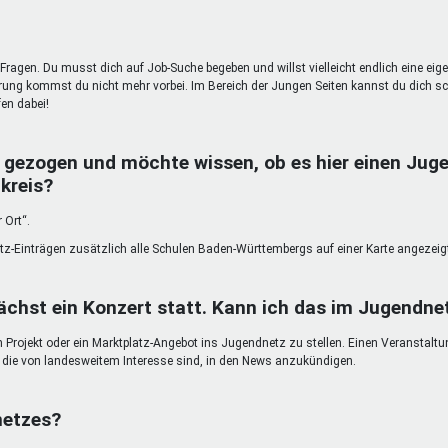
Fragen. Du musst dich auf Job-Suche begeben und willst vielleicht endlich eine eig
g kommst du nicht mehr vorbei. Im Bereich der Jungen Seiten kannst du dich sc
en dabei!
 gezogen und möchte wissen, ob es hier einen Juge
kreis?
 Ort“.
atz-Einträgen zusätzlich alle Schulen Baden-Württembergs auf einer Karte angezeig
chst ein Konzert statt. Kann ich das im Jugendn
in Projekt oder ein Marktplatz-Angebot ins Jugendnetz zu stellen. Einen Veranstalt
n, die von landesweitem Interesse sind, in den News anzukündigen.
netzes?