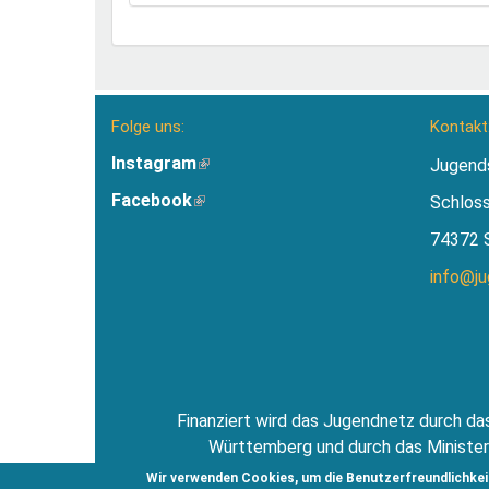
Folge uns:
Kontakt
Instagram
(Link
Jugend
ist
Facebook
(Link
Schlos
extern)
ist
74372 
extern)
info@j
Finanziert wird das Jugendnetz durch das
Württemberg und durch das Minister
Jugendsti
Wir verwenden Cookies, um die Benutzerfreundlichkei