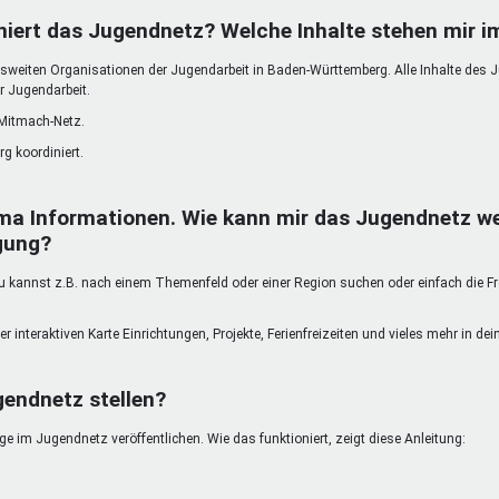
DeinDing BW
Jugendbegleiter
Mensc
niert das Jugendnetz? Welche Inhalte stehen mir 
Vielfaltcoach
SMpfau (SMV)
Vielfa
weiten Organisationen der Jugendarbeit in Baden-Württemberg. Alle Inhalte des 
Umweltmentoren
SMV im Kultusportal
Jugen
r Jugendarbeit.
Mitmachen Ehrensache
Qualipass
Jugen
 Mitmach-Netz.
Projektfinanzierung
Junge Seiten
REspe
g koordiniert.
Jugendstiftung BW
Traumberufe
Jugen
Schülermentoren-Programme
ma Informationen. Wie kann mir das Jugendnetz we
gung?
kannst z.B. nach einem Themenfeld oder einer Region suchen oder einfach die Freit
er interaktiven Karte Einrichtungen, Projekte, Ferienfreizeiten und vieles mehr in d
gendnetz stellen?
 im Jugendnetz veröffentlichen. Wie das funktioniert, zeigt diese Anleitung: