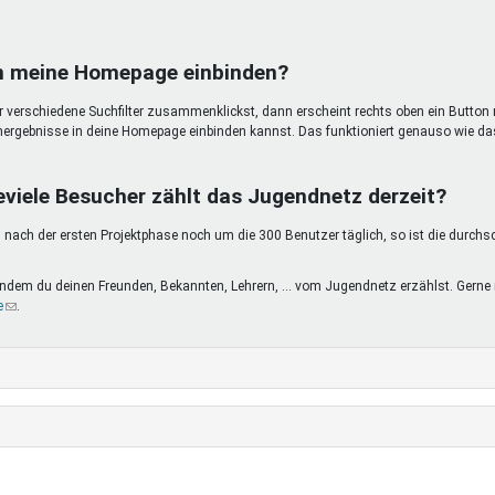
in meine Homepage einbinden?
ir verschiedene Suchfilter zusammenklickst, dann erscheint rechts oben ein Button 
hergebnisse in deine Homepage einbinden kannst. Das funktioniert genauso wie da
eviele Besucher zählt das Jugendnetz derzeit?
nach der ersten Projektphase noch um die 300 Benutzer täglich, so ist die durchs
, indem du deinen Freunden, Bekannten, Lehrern, ... vom Jugendnetz erzählst. Ge
e
(Link
.
sendet
E-
Mail)