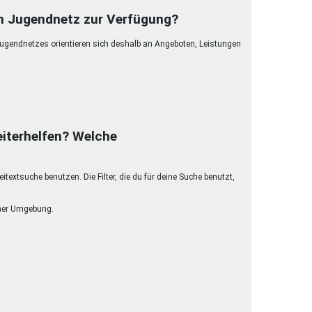
henrechte
im Jugendnetz zur Verfügung?
ltcoach
Jugendnetzes orientieren sich deshalb an Angeboten, Leistungen
darbeitsnetz
dgemeinderäte
ct! im Netz
dagentur
iterhelfen? Welche
extsuche benutzen. Die Filter, die du für deine Suche benutzt,
einer Umgebung.