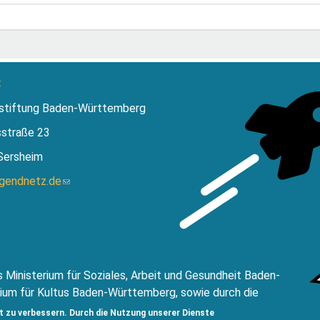
:
stiftung Baden-Württemberg
sstraße 23
Sersheim
ugendnetz.de
(Link
sendet
E-
Mail)
 Ministerium für Soziales, Arbeit und Gesundheit Baden-
ium für Kultus Baden-Württemberg, sowie durch die
ftung Baden Württemberg.
t zu verbessern. Durch die Nutzung unserer Dienste