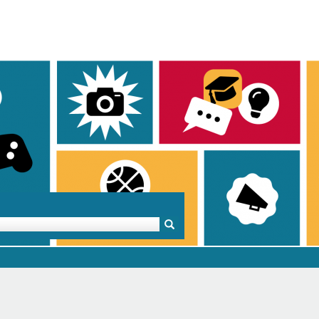
Mentoren & Projekte
Schule & Beruf
Demok
Projekte
Schulen in BW
Demok