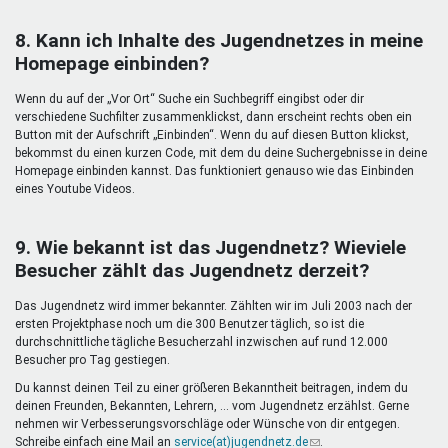
8. Kann ich Inhalte des Jugendnetzes in meine
Homepage einbinden?
Wenn du auf der „Vor Ort“ Suche ein Suchbegriff eingibst oder dir
verschiedene Suchfilter zusammenklickst, dann erscheint rechts oben ein
Button mit der Aufschrift „Einbinden“. Wenn du auf diesen Button klickst,
bekommst du einen kurzen Code, mit dem du deine Suchergebnisse in deine
Homepage einbinden kannst. Das funktioniert genauso wie das Einbinden
eines Youtube Videos.
9. Wie bekannt ist das Jugendnetz? Wieviele
Besucher zählt das Jugendnetz derzeit?
Das Jugendnetz wird immer bekannter. Zählten wir im Juli 2003 nach der
ersten Projektphase noch um die 300 Benutzer täglich, so ist die
durchschnittliche tägliche Besucherzahl inzwischen auf rund 12.000
Besucher pro Tag gestiegen.
Du kannst deinen Teil zu einer größeren Bekanntheit beitragen, indem du
deinen Freunden, Bekannten, Lehrern, ... vom Jugendnetz erzählst. Gerne
nehmen wir Verbesserungsvorschläge oder Wünsche von dir entgegen.
Schreibe einfach eine Mail an
service(at)jugendnetz.de
(Link
.