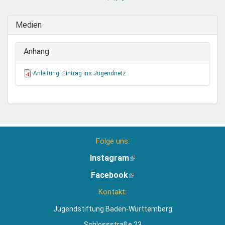
sendet
E-
Medien
Mail)
Anhang
Anleitung: Eintrag ins Jugendnetz
Folge uns:
Instagram
(Link
ist
Facebook
(Link
extern)
ist
Kontakt:
extern)
Jugendstiftung Baden-Württemberg
Schlossstraße 23