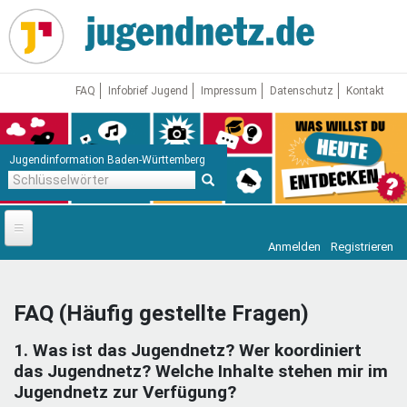
Direkt
zum
Inhalt
FAQ
Infobrief Jugend
Impressum
Datenschutz
Kontakt
Jugendinformation Baden-Württemberg
Schlüsselwörter
Anmelden
Registrieren
Startseite
News
FAQ (Häufig gestellte Fragen)
Jugendnetz
1. Was ist das Jugendnetz? Wer koordiniert
Freizeit & Reisen
Vor Ort
das Jugendnetz? Welche Inhalte stehen mir im
Jugendnetz zur Verfügung?