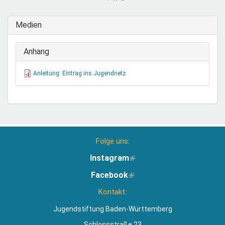
sendet
E-
Medien
Mail)
Anhang
Anleitung: Eintrag ins Jugendnetz
Folge uns:
Instagram
(Link
ist
Facebook
(Link
extern)
ist
Kontakt:
extern)
Jugendstiftung Baden-Württemberg
Schlossstraße 23