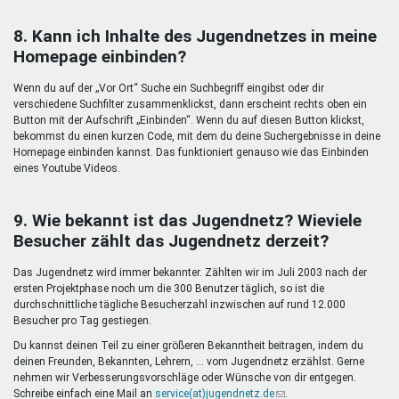
8. Kann ich Inhalte des Jugendnetzes in meine
Homepage einbinden?
Wenn du auf der „Vor Ort“ Suche ein Suchbegriff eingibst oder dir
verschiedene Suchfilter zusammenklickst, dann erscheint rechts oben ein
Button mit der Aufschrift „Einbinden“. Wenn du auf diesen Button klickst,
bekommst du einen kurzen Code, mit dem du deine Suchergebnisse in deine
Homepage einbinden kannst. Das funktioniert genauso wie das Einbinden
eines Youtube Videos.
9. Wie bekannt ist das Jugendnetz? Wieviele
Besucher zählt das Jugendnetz derzeit?
Das Jugendnetz wird immer bekannter. Zählten wir im Juli 2003 nach der
ersten Projektphase noch um die 300 Benutzer täglich, so ist die
durchschnittliche tägliche Besucherzahl inzwischen auf rund 12.000
Besucher pro Tag gestiegen.
Du kannst deinen Teil zu einer größeren Bekanntheit beitragen, indem du
deinen Freunden, Bekannten, Lehrern, ... vom Jugendnetz erzählst. Gerne
nehmen wir Verbesserungsvorschläge oder Wünsche von dir entgegen.
Schreibe einfach eine Mail an
service(at)jugendnetz.de
(Link
.