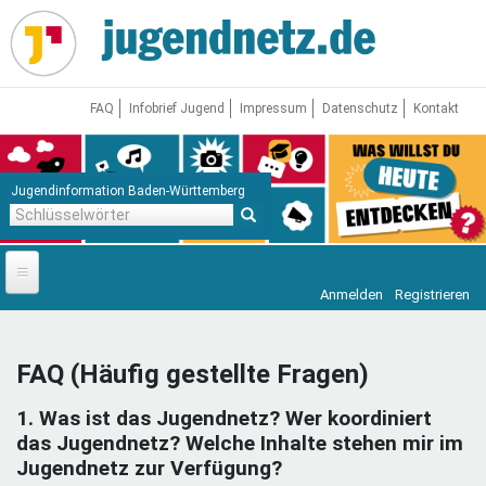
Direkt
zum
Inhalt
FAQ
Infobrief Jugend
Impressum
Datenschutz
Kontakt
Jugendinformation Baden-Württemberg
Schlüsselwörter
Anmelden
Registrieren
Startseite
News
FAQ (Häufig gestellte Fragen)
Jugendnetz
1. Was ist das Jugendnetz? Wer koordiniert
Freizeit & Reisen
Vor Ort
das Jugendnetz? Welche Inhalte stehen mir im
Jugendnetz zur Verfügung?