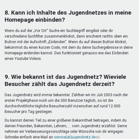
8. Kann ich Inhalte des Jugendnetzes in meine
Homepage einbinden?
Wenn du auf der „Vor Ort“ Suche ein Suchbegriff eingibst oder dir
verschiedene Suchfilter zusammenklickst, dann erscheint rechts oben ein
Button mit der Aufschrift „Einbinden“. Wenn du auf diesen Button klickst,
bekommst du einen kurzen Code, mit dem du deine Suchergebnisse in deine
Homepage einbinden kannst. Das funktioniert genauso wie das Einbinden
eines Youtube Videos.
9. Wie bekannt ist das Jugendnetz? Wieviele
Besucher zählt das Jugendnetz derzeit?
Das Jugendnetz wird immer bekannter. Zählten wir im Juli 2003 nach der
ersten Projektphase noch um die 300 Benutzer täglich, so ist die
durchschnittliche tägliche Besucherzahl inzwischen auf rund 12.000
Besucher pro Tag gestiegen.
Du kannst deinen Teil zu einer größeren Bekanntheit beitragen, indem du
deinen Freunden, Bekannten, Lehrern, ... vom Jugendnetz erzählst. Gerne
nehmen wir Verbesserungsvorschläge oder Wünsche von dir entgegen.
Schreibe einfach eine Mail an
service(at)jugendnetz.de
(Link
.