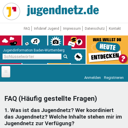
Direkt
zum
Inhalt
FAQ
Infobrief Jugend
Impressum
Datenschutz
Kontakt
Jugendinformation Baden-Württemberg
Schlüsselwörter
Anmelden
Registrieren
Startseite
News
FAQ (Häufig gestellte Fragen)
Jugendnetz
1. Was ist das Jugendnetz? Wer koordiniert
Freizeit & Reisen
Vor Ort
das Jugendnetz? Welche Inhalte stehen mir im
Jugendnetz zur Verfügung?