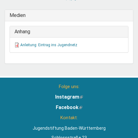
sendet
E-
Medien
Mail)
Anhang
Anleitung: Eintrag ins Jugendnetz
Folge uns:
Instagram
(Link
ist
Facebook
(Link
extern)
ist
Kontakt:
extern)
Jugendstiftung Baden-Württemberg
Schlossstraße 23