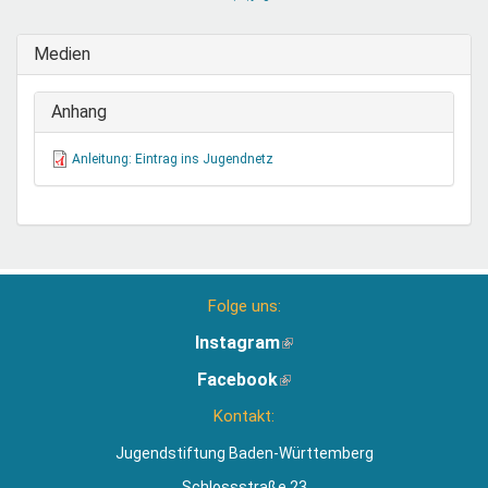
sendet
E-
Medien
Mail)
Anhang
Anleitung: Eintrag ins Jugendnetz
Folge uns:
Instagram
(Link
ist
Facebook
(Link
extern)
ist
Kontakt:
extern)
Jugendstiftung Baden-Württemberg
Schlossstraße 23