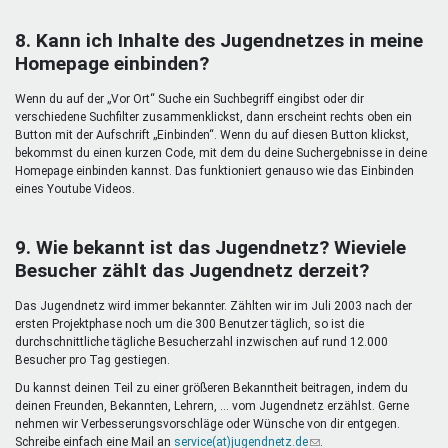
8. Kann ich Inhalte des Jugendnetzes in meine
Homepage einbinden?
Wenn du auf der „Vor Ort“ Suche ein Suchbegriff eingibst oder dir
verschiedene Suchfilter zusammenklickst, dann erscheint rechts oben ein
Button mit der Aufschrift „Einbinden“. Wenn du auf diesen Button klickst,
bekommst du einen kurzen Code, mit dem du deine Suchergebnisse in deine
Homepage einbinden kannst. Das funktioniert genauso wie das Einbinden
eines Youtube Videos.
9. Wie bekannt ist das Jugendnetz? Wieviele
Besucher zählt das Jugendnetz derzeit?
Das Jugendnetz wird immer bekannter. Zählten wir im Juli 2003 nach der
ersten Projektphase noch um die 300 Benutzer täglich, so ist die
durchschnittliche tägliche Besucherzahl inzwischen auf rund 12.000
Besucher pro Tag gestiegen.
Du kannst deinen Teil zu einer größeren Bekanntheit beitragen, indem du
deinen Freunden, Bekannten, Lehrern, ... vom Jugendnetz erzählst. Gerne
nehmen wir Verbesserungsvorschläge oder Wünsche von dir entgegen.
Schreibe einfach eine Mail an
service(at)jugendnetz.de
(Link
.