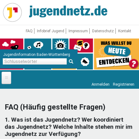
Direkt
zum
Inhalt
FAQ
Infobrief Jugend
Impressum
Datenschutz
Kontakt
Jugendinformation Baden-Württemberg
Schlüsselwörter
Anmelden
Registrieren
Startseite
News
FAQ (Häufig gestellte Fragen)
Jugendnetz
1. Was ist das Jugendnetz? Wer koordiniert
Freizeit & Reisen
Vor Ort
das Jugendnetz? Welche Inhalte stehen mir im
Jugendnetz zur Verfügung?