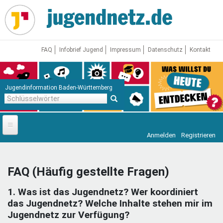
Direkt
zum
Inhalt
FAQ
Infobrief Jugend
Impressum
Datenschutz
Kontakt
Jugendinformation Baden-Württemberg
Schlüsselwörter
Anmelden
Registrieren
Startseite
News
FAQ (Häufig gestellte Fragen)
Jugendnetz
1. Was ist das Jugendnetz? Wer koordiniert
Freizeit & Reisen
Vor Ort
das Jugendnetz? Welche Inhalte stehen mir im
Jugendnetz zur Verfügung?