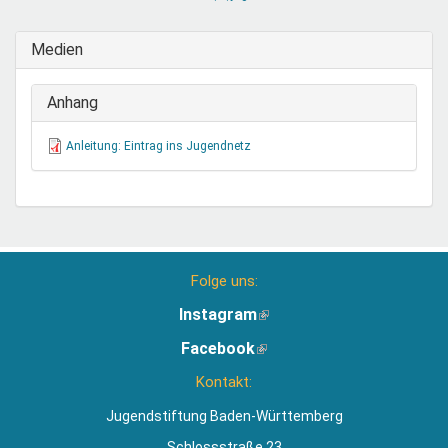
sendet
E-
Medien
Mail)
Anhang
Anleitung: Eintrag ins Jugendnetz
Folge uns:
Instagram
(Link
ist
Facebook
(Link
extern)
ist
Kontakt:
extern)
Jugendstiftung Baden-Württemberg
Schlossstraße 23