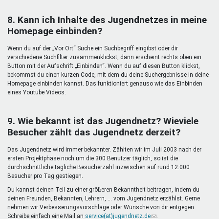
8. Kann ich Inhalte des Jugendnetzes in meine
Homepage einbinden?
Wenn du auf der „Vor Ort“ Suche ein Suchbegriff eingibst oder dir
verschiedene Suchfilter zusammenklickst, dann erscheint rechts oben ein
Button mit der Aufschrift „Einbinden“. Wenn du auf diesen Button klickst,
bekommst du einen kurzen Code, mit dem du deine Suchergebnisse in deine
Homepage einbinden kannst. Das funktioniert genauso wie das Einbinden
eines Youtube Videos.
9. Wie bekannt ist das Jugendnetz? Wieviele
Besucher zählt das Jugendnetz derzeit?
Das Jugendnetz wird immer bekannter. Zählten wir im Juli 2003 nach der
ersten Projektphase noch um die 300 Benutzer täglich, so ist die
durchschnittliche tägliche Besucherzahl inzwischen auf rund 12.000
Besucher pro Tag gestiegen.
Du kannst deinen Teil zu einer größeren Bekanntheit beitragen, indem du
deinen Freunden, Bekannten, Lehrern, ... vom Jugendnetz erzählst. Gerne
nehmen wir Verbesserungsvorschläge oder Wünsche von dir entgegen.
Schreibe einfach eine Mail an
service(at)jugendnetz.de
(Link
.