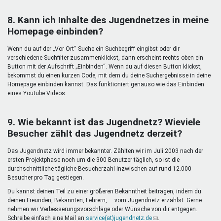
8. Kann ich Inhalte des Jugendnetzes in meine
Homepage einbinden?
Wenn du auf der „Vor Ort“ Suche ein Suchbegriff eingibst oder dir
verschiedene Suchfilter zusammenklickst, dann erscheint rechts oben ein
Button mit der Aufschrift „Einbinden“. Wenn du auf diesen Button klickst,
bekommst du einen kurzen Code, mit dem du deine Suchergebnisse in deine
Homepage einbinden kannst. Das funktioniert genauso wie das Einbinden
eines Youtube Videos.
9. Wie bekannt ist das Jugendnetz? Wieviele
Besucher zählt das Jugendnetz derzeit?
Das Jugendnetz wird immer bekannter. Zählten wir im Juli 2003 nach der
ersten Projektphase noch um die 300 Benutzer täglich, so ist die
durchschnittliche tägliche Besucherzahl inzwischen auf rund 12.000
Besucher pro Tag gestiegen.
Du kannst deinen Teil zu einer größeren Bekanntheit beitragen, indem du
deinen Freunden, Bekannten, Lehrern, ... vom Jugendnetz erzählst. Gerne
nehmen wir Verbesserungsvorschläge oder Wünsche von dir entgegen.
Schreibe einfach eine Mail an
service(at)jugendnetz.de
(Link
.