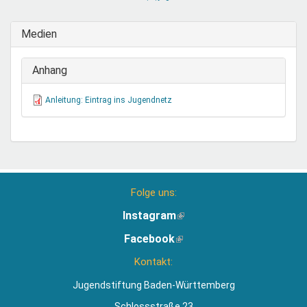
sendet
E-
Medien
Mail)
Anhang
Anleitung: Eintrag ins Jugendnetz
Folge uns:
Instagram
(Link
ist
Facebook
(Link
extern)
ist
Kontakt:
extern)
Jugendstiftung Baden-Württemberg
Schlossstraße 23