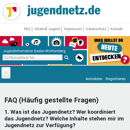
Direkt
zum
Inhalt
FAQ
Infobrief Jugend
Impressum
Datenschutz
Kontakt
Jugendinformation Baden-Württemberg
Schlüsselwörter
Anmelden
Registrieren
Startseite
News
FAQ (Häufig gestellte Fragen)
Jugendnetz
1. Was ist das Jugendnetz? Wer koordiniert
Freizeit & Reisen
Vor Ort
das Jugendnetz? Welche Inhalte stehen mir im
Jugendnetz zur Verfügung?