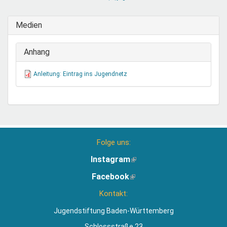
sendet
E-
Medien
Mail)
Anhang
Anleitung: Eintrag ins Jugendnetz
Folge uns:
Instagram
(Link
ist
Facebook
(Link
extern)
ist
Kontakt:
extern)
Jugendstiftung Baden-Württemberg
Schlossstraße 23