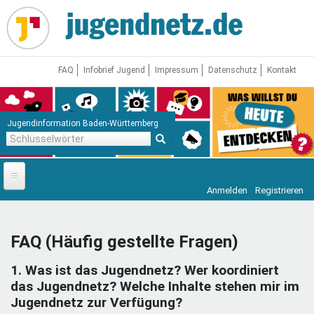
Direkt
zum
Inhalt
FAQ
Infobrief Jugend
Impressum
Datenschutz
Kontakt
Jugendinformation Baden-Württemberg
Schlüsselwörter
Anmelden
Registrieren
Startseite
News
FAQ (Häufig gestellte Fragen)
Jugendnetz
1. Was ist das Jugendnetz? Wer koordiniert
Freizeit & Reisen
Vor Ort
das Jugendnetz? Welche Inhalte stehen mir im
Jugendnetz zur Verfügung?