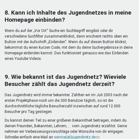
8. Kann ich Inhalte des Jugendnetzes in meine
Homepage einbinden?
Wenn du auf der „Vor Ort“ Suche ein Suchbegriff eingibst oder dir
verschiedene Suchfilter zusammenklickst, dann erscheint rechts oben ein
Button mit der Aufschrift „Einbinden“. Wenn du auf diesen Button klickst,
bekommst du einen kurzen Code, mit dem du deine Suchergebnisse in deine
Homepage einbinden kannst. Das funktioniert genauso wie das Einbinden
eines Youtube Videos.
9. Wie bekannt ist das Jugendnetz? Wieviele
Besucher zählt das Jugendnetz derzeit?
Das Jugendnetz wird immer bekannter. Zählten wir im Juli 2003 nach der
ersten Projektphase noch um die 300 Benutzer täglich, so ist die
durchschnittliche tägliche Besucherzahl inzwischen auf rund 12.000
Besucher pro Tag gestiegen.
Du kannst deinen Teil zu einer größeren Bekanntheit beitragen, indem du
deinen Freunden, Bekannten, Lehrern, ... vom Jugendnetz erzählst. Gerne
nehmen wir Verbesserungsvorschläge oder Wünsche von dir entgegen.
Schreibe einfach eine Mail an
service(at)jugendnetz.de
(Link
.