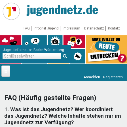
Direkt
zum
Inhalt
FAQ
Infobrief Jugend
Impressum
Datenschutz
Kontakt
Jugendinformation Baden-Württemberg
Schlüsselwörter
Anmelden
Registrieren
Startseite
News
FAQ (Häufig gestellte Fragen)
Jugendnetz
1. Was ist das Jugendnetz? Wer koordiniert
Freizeit & Reisen
Vor Ort
das Jugendnetz? Welche Inhalte stehen mir im
Jugendnetz zur Verfügung?