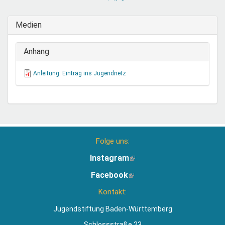
sendet
E-
Medien
Mail)
Anhang
Anleitung: Eintrag ins Jugendnetz
Folge uns:
Instagram
(Link
ist
Facebook
(Link
extern)
ist
Kontakt:
extern)
Jugendstiftung Baden-Württemberg
Schlossstraße 23