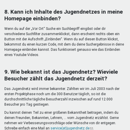
8. Kann ich Inhalte des Jugendnetzes in meine
Homepage einbinden?
Wenn du auf der „Vor Ort“ Suche ein Suchbegriff eingibst oder dir
verschiedene Suchfilter zusammenklickst, dann erscheint rechts oben ein
Button mit der Aufschrift „Einbinden“. Wenn du auf diesen Button klickst,
bekommst du einen kurzen Code, mit dem du deine Suchergebnisse in deine
Homepage einbinden kannst. Das funktioniert genauso wie das Einbinden
eines Youtube Videos.
9. Wie bekannt ist das Jugendnetz? Wieviele
Besucher zählt das Jugendnetz derzeit?
Das Jugendnetz wird immer bekannter. Zählten wir im Juli 2003 nach der
ersten Projektphase noch um die 300 Benutzer täglich, so ist die
durchschnittliche tägliche Besucherzahl inzwischen auf rund 12.000
Besucher pro Tag gestiegen.
Du kannst deinen Teil zu einer größeren Bekanntheit beitragen, indem du
deinen Freunden, Bekannten, Lehrern, ... vom Jugendnetz erzählst. Gerne
nehmen wir Verbesserungsvorschläge oder Wünsche von dir entgegen.
Schreibe einfach eine Mail an
service(at)jugendnetz.de
(Link
.