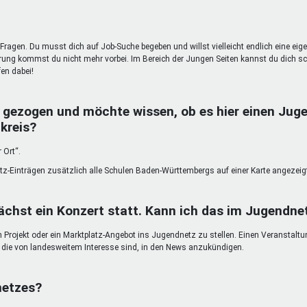
Fragen. Du musst dich auf Job-Suche begeben und willst vielleicht endlich eine eig
g kommst du nicht mehr vorbei. Im Bereich der Jungen Seiten kannst du dich sc
en dabei!
 gezogen und möchte wissen, ob es hier einen Juge
kreis?
 Ort“.
atz-Einträgen zusätzlich alle Schulen Baden-Württembergs auf einer Karte angezeig
chst ein Konzert statt. Kann ich das im Jugendn
in Projekt oder ein Marktplatz-Angebot ins Jugendnetz zu stellen. Einen Veranstalt
n, die von landesweitem Interesse sind, in den News anzukündigen.
netzes?