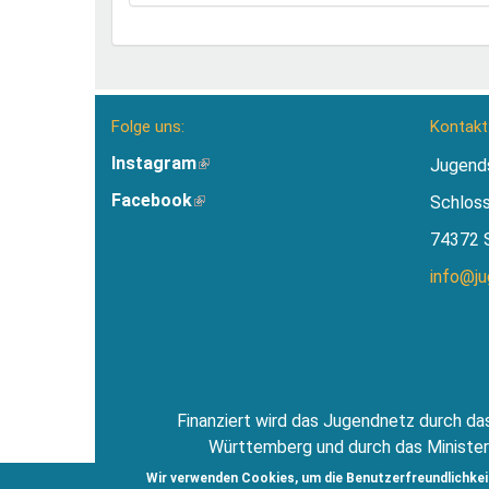
Folge uns:
Kontakt
Instagram
(Link
Jugend
ist
Facebook
(Link
Schlos
extern)
ist
74372 
extern)
info@j
Finanziert wird das Jugendnetz durch das
Württemberg und durch das Minister
Jugendsti
Wir verwenden Cookies, um die Benutzerfreundlichkei