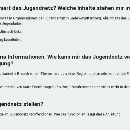
DeinDing BW
Jugendbegleiter
Mensc
niert das Jugendnetz? Welche Inhalte stehen mir 
Vielfaltcoach
SMpfau (SMV)
Vielfa
weiten Organisationen der Jugendarbeit in Baden-Württemberg. Alle Inhalte des 
Umweltmentoren
SMV im Kultusportal
Jugen
r Jugendarbeit.
Mitmachen Ehrensache
Qualipass
Jugen
 Mitmach-Netz.
Projektfinanzierung
Junge Seiten
REspe
g koordiniert.
Jugendstiftung BW
Traumberufe
Jugen
Schülermentoren-Programme
ma Informationen. Wie kann mir das Jugendnetz we
gung?
kannst z.B. nach einem Themenfeld oder einer Region suchen oder einfach die Freit
er interaktiven Karte Einrichtungen, Projekte, Ferienfreizeiten und vieles mehr in d
gendnetz stellen?
 im Jugendnetz veröffentlichen. Wie das funktioniert, zeigt diese Anleitung: