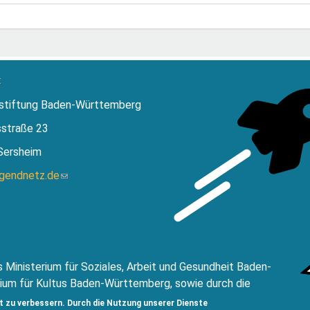
:
stiftung Baden-Württemberg
sstraße 23
Sersheim
ugendnetz.de
(Link
sendet
E-
Mail)
 Ministerium für Soziales, Arbeit und Gesundheit Baden-
ium für Kultus Baden-Württemberg, sowie durch die
ftung Baden-Württemberg.
t zu verbessern. Durch die Nutzung unserer Dienste