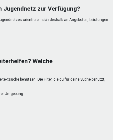
henrechte
im Jugendnetz zur Verfügung?
ltcoach
Jugendnetzes orientieren sich deshalb an Angeboten, Leistungen
darbeitsnetz
dgemeinderäte
ct! im Netz
dagentur
iterhelfen? Welche
extsuche benutzen. Die Filter, die du für deine Suche benutzt,
einer Umgebung.