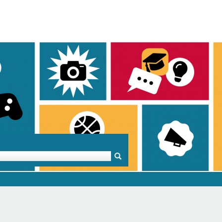
Mentoren & Projekte
Schule & Beruf
Demok
Projekte
Schulen in BW
Demok