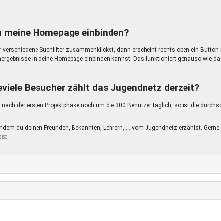
in meine Homepage einbinden?
ir verschiedene Suchfilter zusammenklickst, dann erscheint rechts oben ein Button 
hergebnisse in deine Homepage einbinden kannst. Das funktioniert genauso wie da
eviele Besucher zählt das Jugendnetz derzeit?
nach der ersten Projektphase noch um die 300 Benutzer täglich, so ist die durchs
, indem du deinen Freunden, Bekannten, Lehrern, ... vom Jugendnetz erzählst. Ge
e
(Link
.
sendet
E-
Mail)