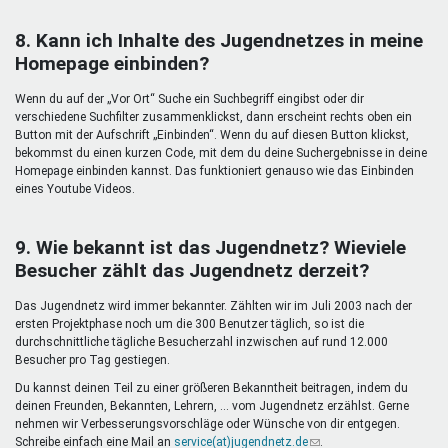
8. Kann ich Inhalte des Jugendnetzes in meine
Homepage einbinden?
Wenn du auf der „Vor Ort“ Suche ein Suchbegriff eingibst oder dir
verschiedene Suchfilter zusammenklickst, dann erscheint rechts oben ein
Button mit der Aufschrift „Einbinden“. Wenn du auf diesen Button klickst,
bekommst du einen kurzen Code, mit dem du deine Suchergebnisse in deine
Homepage einbinden kannst. Das funktioniert genauso wie das Einbinden
eines Youtube Videos.
9. Wie bekannt ist das Jugendnetz? Wieviele
Besucher zählt das Jugendnetz derzeit?
Das Jugendnetz wird immer bekannter. Zählten wir im Juli 2003 nach der
ersten Projektphase noch um die 300 Benutzer täglich, so ist die
durchschnittliche tägliche Besucherzahl inzwischen auf rund 12.000
Besucher pro Tag gestiegen.
Du kannst deinen Teil zu einer größeren Bekanntheit beitragen, indem du
deinen Freunden, Bekannten, Lehrern, ... vom Jugendnetz erzählst. Gerne
nehmen wir Verbesserungsvorschläge oder Wünsche von dir entgegen.
Schreibe einfach eine Mail an
service(at)jugendnetz.de
(Link
.