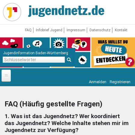
Direkt
zum
Inhalt
FAQ
Infobrief Jugend
Impressum
Datenschutz
Kontakt
Jugendinformation Baden-Württemberg
Schlüsselwörter
Anmelden
Registrieren
Startseite
News
FAQ (Häufig gestellte Fragen)
Jugendnetz
1. Was ist das Jugendnetz? Wer koordiniert
Freizeit & Reisen
Vor Ort
das Jugendnetz? Welche Inhalte stehen mir im
Jugendnetz zur Verfügung?