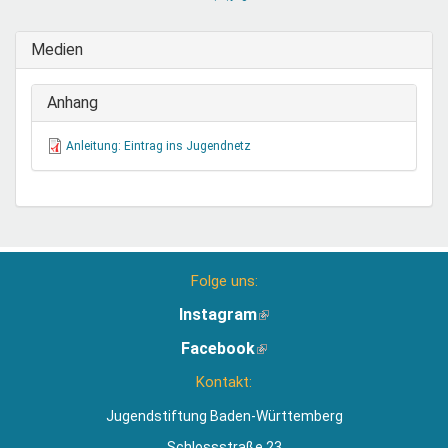
sendet
E-
Medien
Mail)
Anhang
Anleitung: Eintrag ins Jugendnetz
Folge uns:
Instagram
(Link
ist
Facebook
(Link
extern)
ist
Kontakt:
extern)
Jugendstiftung Baden-Württemberg
Schlossstraße 23