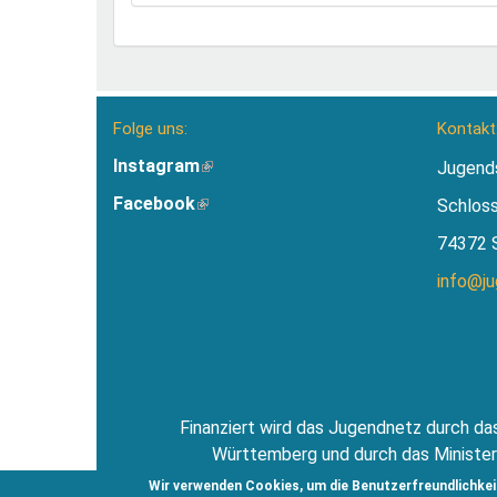
Folge uns:
Kontakt
Instagram
(Link
Jugend
ist
Facebook
(Link
Schlos
extern)
ist
74372 
extern)
info@j
Finanziert wird das Jugendnetz durch das
Württemberg und durch das Minister
Jugendsti
Wir verwenden Cookies, um die Benutzerfreundlichkei