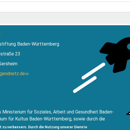
:
stiftung Baden-Württemberg
sstraße 23
Sersheim
ugendnetz.de
(Link
sendet
E-
Mail)
 Ministerium für Soziales, Arbeit und Gesundheit Baden-
ium für Kultus Baden-Württemberg, sowie durch die
ftung Baden Württemberg.
t zu verbessern. Durch die Nutzung unserer Dienste