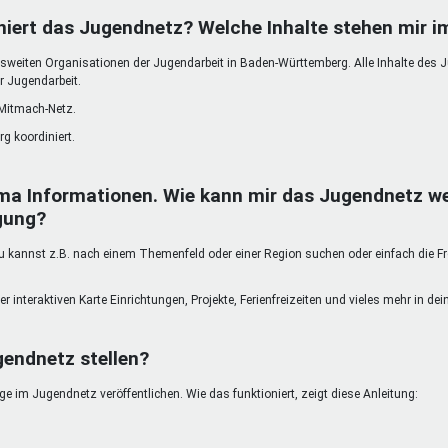
DeinDing BW
Jugendbegleiter
Mensc
niert das Jugendnetz? Welche Inhalte stehen mir 
Vielfaltcoach
SMpfau (SMV)
Vielfa
weiten Organisationen der Jugendarbeit in Baden-Württemberg. Alle Inhalte des 
Umweltmentoren
SMV im Kultusportal
Jugen
r Jugendarbeit.
Mitmachen Ehrensache
Qualipass
Jugen
 Mitmach-Netz.
Projektfinanzierung
Junge Seiten
REspe
g koordiniert.
Jugendstiftung BW
Traumberufe
Jugen
Schülermentoren-Programme
ma Informationen. Wie kann mir das Jugendnetz we
gung?
kannst z.B. nach einem Themenfeld oder einer Region suchen oder einfach die Freit
er interaktiven Karte Einrichtungen, Projekte, Ferienfreizeiten und vieles mehr in d
gendnetz stellen?
 im Jugendnetz veröffentlichen. Wie das funktioniert, zeigt diese Anleitung: