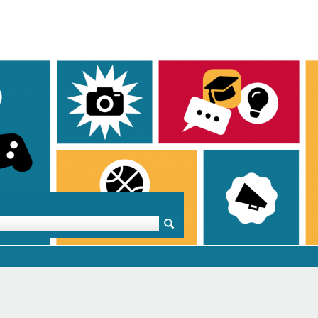
Mentoren & Projekte
Schule & Beruf
Demok
Projekte
Schulen in BW
Demok