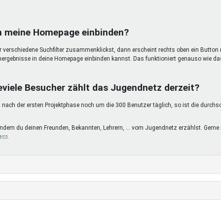
in meine Homepage einbinden?
ir verschiedene Suchfilter zusammenklickst, dann erscheint rechts oben ein Button 
hergebnisse in deine Homepage einbinden kannst. Das funktioniert genauso wie da
eviele Besucher zählt das Jugendnetz derzeit?
nach der ersten Projektphase noch um die 300 Benutzer täglich, so ist die durchs
, indem du deinen Freunden, Bekannten, Lehrern, ... vom Jugendnetz erzählst. Ge
e
(Link
.
sendet
E-
Mail)