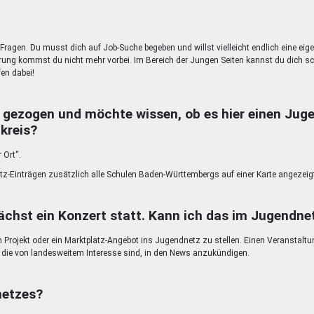
Fragen. Du musst dich auf Job-Suche begeben und willst vielleicht endlich eine eig
g kommst du nicht mehr vorbei. Im Bereich der Jungen Seiten kannst du dich sc
en dabei!
 gezogen und möchte wissen, ob es hier einen Juge
kreis?
 Ort“.
atz-Einträgen zusätzlich alle Schulen Baden-Württembergs auf einer Karte angezeig
chst ein Konzert statt. Kann ich das im Jugendn
in Projekt oder ein Marktplatz-Angebot ins Jugendnetz zu stellen. Einen Veranstalt
n, die von landesweitem Interesse sind, in den News anzukündigen.
netzes?