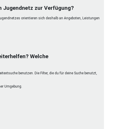
henrechte
im Jugendnetz zur Verfügung?
ltcoach
Jugendnetzes orientieren sich deshalb an Angeboten, Leistungen
darbeitsnetz
dgemeinderäte
ct! im Netz
dagentur
iterhelfen? Welche
extsuche benutzen. Die Filter, die du für deine Suche benutzt,
einer Umgebung.