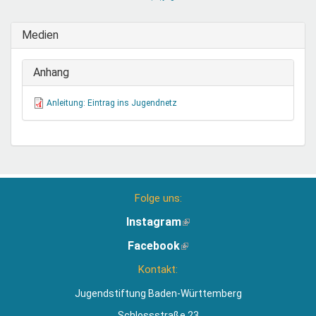
sendet
E-
Medien
Mail)
Anhang
Anleitung: Eintrag ins Jugendnetz
Folge uns:
Instagram
(Link
ist
Facebook
(Link
extern)
ist
Kontakt:
extern)
Jugendstiftung Baden-Württemberg
Schlossstraße 23