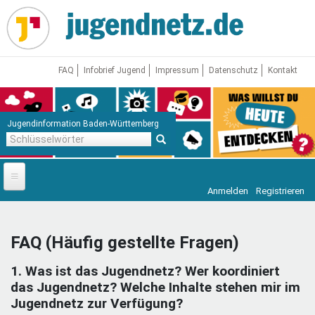
Direkt
zum
Inhalt
FAQ
Infobrief Jugend
Impressum
Datenschutz
Kontakt
Jugendinformation Baden-Württemberg
Schlüsselwörter
Anmelden
Registrieren
Startseite
News
FAQ (Häufig gestellte Fragen)
Jugendnetz
1. Was ist das Jugendnetz? Wer koordiniert
Freizeit & Reisen
Vor Ort
das Jugendnetz? Welche Inhalte stehen mir im
Jugendnetz zur Verfügung?