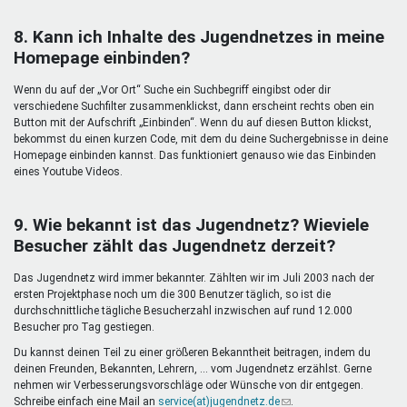
8. Kann ich Inhalte des Jugendnetzes in meine
Homepage einbinden?
Wenn du auf der „Vor Ort“ Suche ein Suchbegriff eingibst oder dir
verschiedene Suchfilter zusammenklickst, dann erscheint rechts oben ein
Button mit der Aufschrift „Einbinden“. Wenn du auf diesen Button klickst,
bekommst du einen kurzen Code, mit dem du deine Suchergebnisse in deine
Homepage einbinden kannst. Das funktioniert genauso wie das Einbinden
eines Youtube Videos.
9. Wie bekannt ist das Jugendnetz? Wieviele
Besucher zählt das Jugendnetz derzeit?
Das Jugendnetz wird immer bekannter. Zählten wir im Juli 2003 nach der
ersten Projektphase noch um die 300 Benutzer täglich, so ist die
durchschnittliche tägliche Besucherzahl inzwischen auf rund 12.000
Besucher pro Tag gestiegen.
Du kannst deinen Teil zu einer größeren Bekanntheit beitragen, indem du
deinen Freunden, Bekannten, Lehrern, ... vom Jugendnetz erzählst. Gerne
nehmen wir Verbesserungsvorschläge oder Wünsche von dir entgegen.
Schreibe einfach eine Mail an
service(at)jugendnetz.de
(Link
.