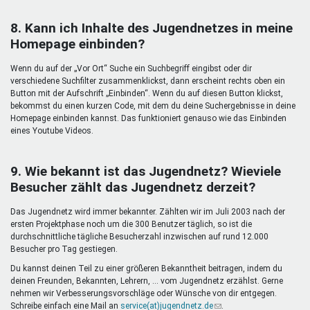
8. Kann ich Inhalte des Jugendnetzes in meine
Homepage einbinden?
Wenn du auf der „Vor Ort“ Suche ein Suchbegriff eingibst oder dir
verschiedene Suchfilter zusammenklickst, dann erscheint rechts oben ein
Button mit der Aufschrift „Einbinden“. Wenn du auf diesen Button klickst,
bekommst du einen kurzen Code, mit dem du deine Suchergebnisse in deine
Homepage einbinden kannst. Das funktioniert genauso wie das Einbinden
eines Youtube Videos.
9. Wie bekannt ist das Jugendnetz? Wieviele
Besucher zählt das Jugendnetz derzeit?
Das Jugendnetz wird immer bekannter. Zählten wir im Juli 2003 nach der
ersten Projektphase noch um die 300 Benutzer täglich, so ist die
durchschnittliche tägliche Besucherzahl inzwischen auf rund 12.000
Besucher pro Tag gestiegen.
Du kannst deinen Teil zu einer größeren Bekanntheit beitragen, indem du
deinen Freunden, Bekannten, Lehrern, ... vom Jugendnetz erzählst. Gerne
nehmen wir Verbesserungsvorschläge oder Wünsche von dir entgegen.
Schreibe einfach eine Mail an
service(at)jugendnetz.de
(Link
.