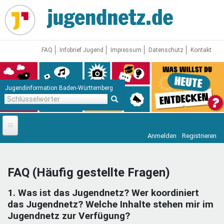
Direkt
zum
Inhalt
FAQ
Infobrief Jugend
Impressum
Datenschutz
Kontakt
Jugendinformation Baden-Württemberg
Schlüsselwörter
Anmelden
Registrieren
Startseite
News
FAQ (Häufig gestellte Fragen)
Jugendnetz
1. Was ist das Jugendnetz? Wer koordiniert
Freizeit & Reisen
Vor Ort
das Jugendnetz? Welche Inhalte stehen mir im
Jugendnetz zur Verfügung?