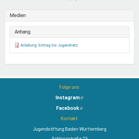
sendet
E-
Medien
Mail)
Anhang
Anleitung: Eintrag ins Jugendnetz
Folge uns:
Instagram
(Link
ist
Facebook
(Link
extern)
ist
Kontakt:
extern)
Jugendstiftung Baden-Württemberg
Schlossstraße 23