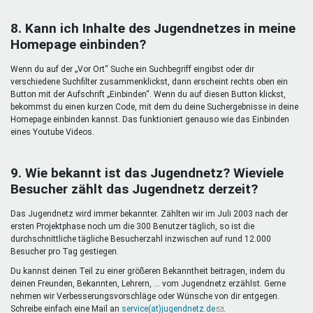
8. Kann ich Inhalte des Jugendnetzes in meine
Homepage einbinden?
Wenn du auf der „Vor Ort“ Suche ein Suchbegriff eingibst oder dir
verschiedene Suchfilter zusammenklickst, dann erscheint rechts oben ein
Button mit der Aufschrift „Einbinden“. Wenn du auf diesen Button klickst,
bekommst du einen kurzen Code, mit dem du deine Suchergebnisse in deine
Homepage einbinden kannst. Das funktioniert genauso wie das Einbinden
eines Youtube Videos.
9. Wie bekannt ist das Jugendnetz? Wieviele
Besucher zählt das Jugendnetz derzeit?
Das Jugendnetz wird immer bekannter. Zählten wir im Juli 2003 nach der
ersten Projektphase noch um die 300 Benutzer täglich, so ist die
durchschnittliche tägliche Besucherzahl inzwischen auf rund 12.000
Besucher pro Tag gestiegen.
Du kannst deinen Teil zu einer größeren Bekanntheit beitragen, indem du
deinen Freunden, Bekannten, Lehrern, ... vom Jugendnetz erzählst. Gerne
nehmen wir Verbesserungsvorschläge oder Wünsche von dir entgegen.
Schreibe einfach eine Mail an
service(at)jugendnetz.de
(Link
.