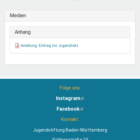
sendet
E-
Medien
Mail)
Anhang
Anleitung: Eintrag ins Jugendnetz
Folge uns:
Instagram
(Link
ist
Facebook
(Link
extern)
ist
Kontakt:
extern)
Jugendstiftung Baden-Württemberg
Schlossstraße 23