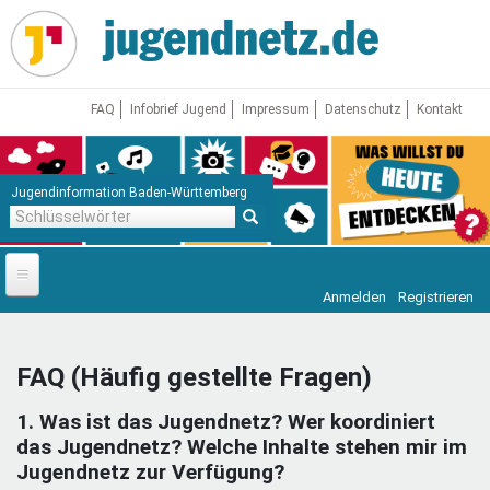
Direkt
zum
Inhalt
FAQ
Infobrief Jugend
Impressum
Datenschutz
Kontakt
Jugendinformation Baden-Württemberg
Schlüsselwörter
Anmelden
Registrieren
Startseite
News
FAQ (Häufig gestellte Fragen)
Jugendnetz
1. Was ist das Jugendnetz? Wer koordiniert
Freizeit & Reisen
Vor Ort
das Jugendnetz? Welche Inhalte stehen mir im
Jugendnetz zur Verfügung?