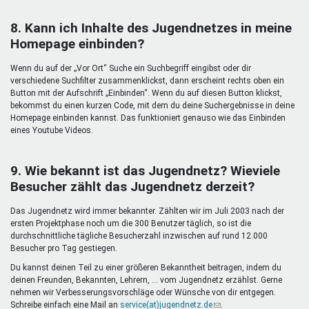
8. Kann ich Inhalte des Jugendnetzes in meine
Homepage einbinden?
Wenn du auf der „Vor Ort“ Suche ein Suchbegriff eingibst oder dir
verschiedene Suchfilter zusammenklickst, dann erscheint rechts oben ein
Button mit der Aufschrift „Einbinden“. Wenn du auf diesen Button klickst,
bekommst du einen kurzen Code, mit dem du deine Suchergebnisse in deine
Homepage einbinden kannst. Das funktioniert genauso wie das Einbinden
eines Youtube Videos.
9. Wie bekannt ist das Jugendnetz? Wieviele
Besucher zählt das Jugendnetz derzeit?
Das Jugendnetz wird immer bekannter. Zählten wir im Juli 2003 nach der
ersten Projektphase noch um die 300 Benutzer täglich, so ist die
durchschnittliche tägliche Besucherzahl inzwischen auf rund 12.000
Besucher pro Tag gestiegen.
Du kannst deinen Teil zu einer größeren Bekanntheit beitragen, indem du
deinen Freunden, Bekannten, Lehrern, ... vom Jugendnetz erzählst. Gerne
nehmen wir Verbesserungsvorschläge oder Wünsche von dir entgegen.
Schreibe einfach eine Mail an
service(at)jugendnetz.de
(Link
.