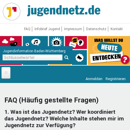
Direkt
zum
Inhalt
FAQ
Infobrief Jugend
Impressum
Datenschutz
Kontakt
Jugendinformation Baden-Württemberg
Schlüsselwörter
Anmelden
Registrieren
Startseite
News
FAQ (Häufig gestellte Fragen)
Jugendnetz
1. Was ist das Jugendnetz? Wer koordiniert
Freizeit & Reisen
Vor Ort
das Jugendnetz? Welche Inhalte stehen mir im
Jugendnetz zur Verfügung?