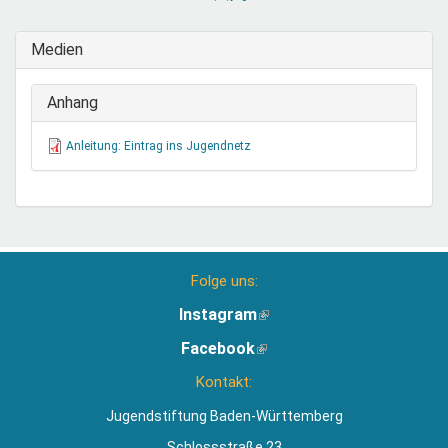
sendet
E-
Medien
Mail)
Anhang
Anleitung: Eintrag ins Jugendnetz
Folge uns:
Instagram
(Link
ist
Facebook
(Link
extern)
ist
Kontakt:
extern)
Jugendstiftung Baden-Württemberg
Schlossstraße 23