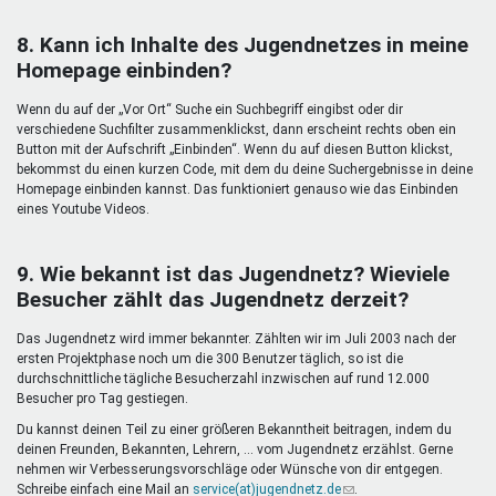
8. Kann ich Inhalte des Jugendnetzes in meine
Homepage einbinden?
Wenn du auf der „Vor Ort“ Suche ein Suchbegriff eingibst oder dir
verschiedene Suchfilter zusammenklickst, dann erscheint rechts oben ein
Button mit der Aufschrift „Einbinden“. Wenn du auf diesen Button klickst,
bekommst du einen kurzen Code, mit dem du deine Suchergebnisse in deine
Homepage einbinden kannst. Das funktioniert genauso wie das Einbinden
eines Youtube Videos.
9. Wie bekannt ist das Jugendnetz? Wieviele
Besucher zählt das Jugendnetz derzeit?
Das Jugendnetz wird immer bekannter. Zählten wir im Juli 2003 nach der
ersten Projektphase noch um die 300 Benutzer täglich, so ist die
durchschnittliche tägliche Besucherzahl inzwischen auf rund 12.000
Besucher pro Tag gestiegen.
Du kannst deinen Teil zu einer größeren Bekanntheit beitragen, indem du
deinen Freunden, Bekannten, Lehrern, ... vom Jugendnetz erzählst. Gerne
nehmen wir Verbesserungsvorschläge oder Wünsche von dir entgegen.
Schreibe einfach eine Mail an
service(at)jugendnetz.de
(Link
.