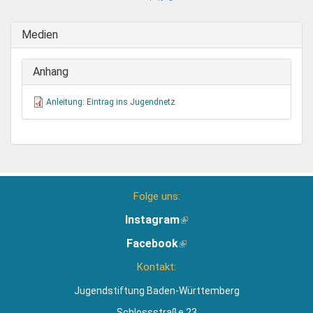
sendet
E-
Medien
Mail)
Anhang
Anleitung: Eintrag ins Jugendnetz
Folge uns:
Instagram
(Link
ist
Facebook
(Link
extern)
ist
Kontakt:
extern)
Jugendstiftung Baden-Württemberg
Schlossstraße 23