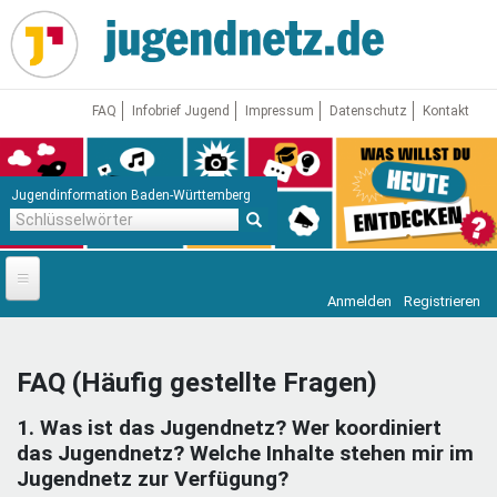
Direkt
zum
Inhalt
FAQ
Infobrief Jugend
Impressum
Datenschutz
Kontakt
Jugendinformation Baden-Württemberg
Schlüsselwörter
Anmelden
Registrieren
Startseite
News
FAQ (Häufig gestellte Fragen)
Jugendnetz
1. Was ist das Jugendnetz? Wer koordiniert
Freizeit & Reisen
Vor Ort
das Jugendnetz? Welche Inhalte stehen mir im
Jugendnetz zur Verfügung?