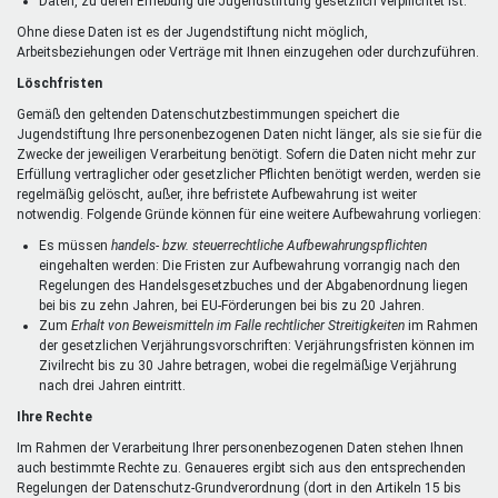
Daten, zu deren Erhebung die Jugendstiftung gesetzlich verpflichtet ist.
Ohne diese Daten ist es der Jugendstiftung nicht möglich,
Arbeitsbeziehungen oder Verträge mit Ihnen einzugehen oder durchzuführen.
Löschfristen
Gemäß den geltenden Datenschutzbestimmungen speichert die
Jugendstiftung Ihre personenbezogenen Daten nicht länger, als sie sie für die
Zwecke der jeweiligen Verarbeitung benötigt. Sofern die Daten nicht mehr zur
Erfüllung vertraglicher oder gesetzlicher Pflichten benötigt werden, werden sie
regelmäßig gelöscht, außer, ihre befristete Aufbewahrung ist weiter
notwendig. Folgende Gründe können für eine weitere Aufbewahrung vorliegen:
Es müssen
handels- bzw. steuerrechtliche Aufbewahrungspflichten
eingehalten werden: Die Fristen zur Aufbewahrung vorrangig nach den
Regelungen des Handelsgesetzbuches und der Abgabenordnung liegen
bei bis zu zehn Jahren, bei EU-Förderungen bei bis zu 20 Jahren.
Zum
Erhalt von Beweismitteln im Falle rechtlicher Streitigkeiten
im Rahmen
der gesetzlichen Verjährungsvorschriften: Verjährungsfristen können im
Zivilrecht bis zu 30 Jahre betragen, wobei die regelmäßige Verjährung
nach drei Jahren eintritt.
Ihre Rechte
Im Rahmen der Verarbeitung Ihrer personenbezogenen Daten stehen Ihnen
auch bestimmte Rechte zu. Genaueres ergibt sich aus den entsprechenden
Regelungen der Datenschutz-Grundverordnung (dort in den Artikeln 15 bis