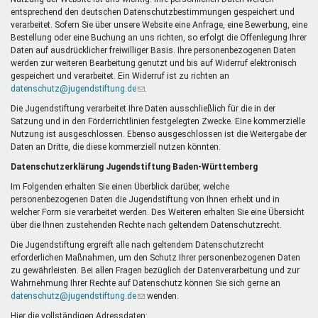
Mentoren & Projekte
entsprechend den deutschen Datenschutzbestimmungen gespeichert und
verarbeitet. Sofern Sie über unsere Website eine Anfrage, eine Bewerbung, eine
Bestellung oder eine Buchung an uns richten, so erfolgt die Offenlegung Ihrer
Daten auf ausdrücklicher freiwilliger Basis. Ihre personenbezogenen Daten
Schule & Beruf
werden zur weiteren Bearbeitung genutzt und bis auf Widerruf elektronisch
gespeichert und verarbeitet. Ein Widerruf ist zu richten an
datenschutz@jugendstiftung.de
(Link
.
sendet
Die Jugendstiftung verarbeitet Ihre Daten ausschließlich für die in der
Demokratie & Beteiligung
E-
Satzung und in den Förderrichtlinien festgelegten Zwecke. Eine kommerzielle
Mail)
Nutzung ist ausgeschlossen. Ebenso ausgeschlossen ist die Weitergabe der
Daten an Dritte, die diese kommerziell nutzen könnten.
Datenschutzerklärung Jugendstiftung Baden-Württemberg
Im Folgenden erhalten Sie einen Überblick darüber, welche
personenbezogenen Daten die Jugendstiftung von Ihnen erhebt und in
welcher Form sie verarbeitet werden. Des Weiteren erhalten Sie eine Übersicht
über die Ihnen zustehenden Rechte nach geltendem Datenschutzrecht.
Die Jugendstiftung ergreift alle nach geltendem Datenschutzrecht
erforderlichen Maßnahmen, um den Schutz Ihrer personenbezogenen Daten
zu gewährleisten. Bei allen Fragen bezüglich der Datenverarbeitung und zur
Wahrnehmung Ihrer Rechte auf Datenschutz können Sie sich gerne an
datenschutz@jugendstiftung.de
(Link
wenden.
sendet
Hier die vollständigen Adressdaten: