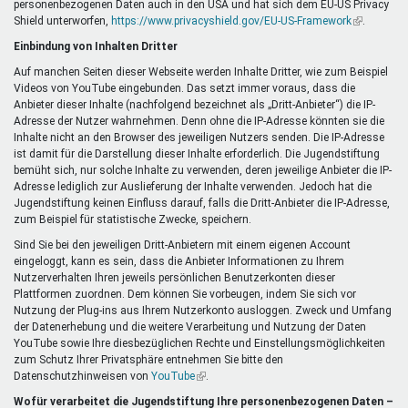
personenbezogenen Daten auch in den USA und hat sich dem EU-US Privacy
ist
Shield unterworfen,
https://www.privacyshield.gov/EU-US-Framework
extern)
(Link
.
ist
Einbindung von Inhalten Dritter
extern)
Auf manchen Seiten dieser Webseite werden Inhalte Dritter, wie zum Beispiel
Videos von YouTube eingebunden. Das setzt immer voraus, dass die
Anbieter dieser Inhalte (nachfolgend bezeichnet als „Dritt-Anbieter“) die IP-
Adresse der Nutzer wahrnehmen. Denn ohne die IP-Adresse könnten sie die
Inhalte nicht an den Browser des jeweiligen Nutzers senden. Die IP-Adresse
ist damit für die Darstellung dieser Inhalte erforderlich. Die Jugendstiftung
bemüht sich, nur solche Inhalte zu verwenden, deren jeweilige Anbieter die IP-
Adresse lediglich zur Auslieferung der Inhalte verwenden. Jedoch hat die
Jugendstiftung keinen Einfluss darauf, falls die Dritt-Anbieter die IP-Adresse,
zum Beispiel für statistische Zwecke, speichern.
Sind Sie bei den jeweiligen Dritt-Anbietern mit einem eigenen Account
eingeloggt, kann es sein, dass die Anbieter Informationen zu Ihrem
Nutzerverhalten Ihren jeweils persönlichen Benutzerkonten dieser
Plattformen zuordnen. Dem können Sie vorbeugen, indem Sie sich vor
Nutzung der Plug-ins aus Ihrem Nutzerkonto ausloggen. Zweck und Umfang
der Datenerhebung und die weitere Verarbeitung und Nutzung der Daten
YouTube sowie Ihre diesbezüglichen Rechte und Einstellungsmöglichkeiten
zum Schutz Ihrer Privatsphäre entnehmen Sie bitte den
Datenschutzhinweisen von
YouTube
(Link
.
ist
Wofür verarbeitet die Jugendstiftung Ihre personenbezogenen Daten –