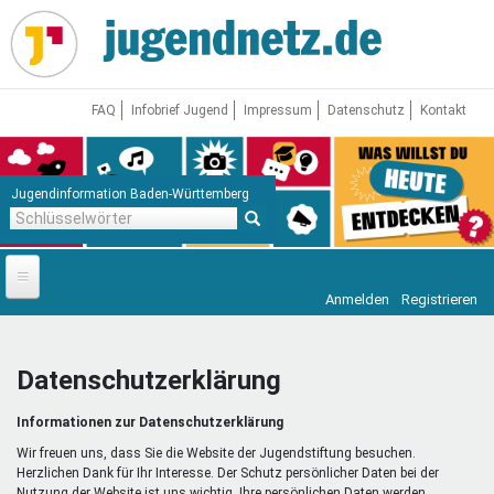
Direkt
zum
Inhalt
FAQ
Infobrief Jugend
Impressum
Datenschutz
Kontakt
Jugendinformation Baden-Württemberg
Schlüsselwörter
Anmelden
Registrieren
Startseite
News
Datenschutzerklärung
Jugendnetz
Informationen zur Datenschutzerklärung
Freizeit & Reisen
Vor Ort
Wir freuen uns, dass Sie die Website der Jugendstiftung besuchen.
Herzlichen Dank für Ihr Interesse. Der Schutz persönlicher Daten bei der
Nutzung der Website ist uns wichtig. Ihre persönlichen Daten werden