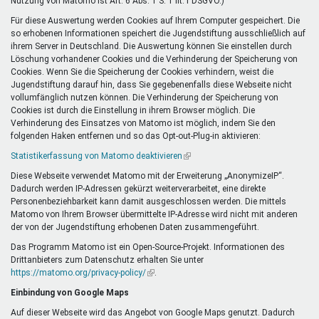
Nutzung von Matomo ist Art. 6 Abs. 1 S. 1 lit. f DSGVO.)
Für diese Auswertung werden Cookies auf Ihrem Computer gespeichert. Die
so erhobenen Informationen speichert die Jugendstiftung ausschließlich auf
ihrem Server in Deutschland. Die Auswertung können Sie einstellen durch
Löschung vorhandener Cookies und die Verhinderung der Speicherung von
Cookies. Wenn Sie die Speicherung der Cookies verhindern, weist die
Jugendstiftung darauf hin, dass Sie gegebenenfalls diese Webseite nicht
vollumfänglich nutzen können. Die Verhinderung der Speicherung von
Cookies ist durch die Einstellung in ihrem Browser möglich. Die
Verhinderung des Einsatzes von Matomo ist möglich, indem Sie den
folgenden Haken entfernen und so das Opt-out-Plug-in aktivieren:
Statistikerfassung von Matomo deaktivieren
(Link
ist
Diese Webseite verwendet Matomo mit der Erweiterung „AnonymizeIP“.
extern)
Dadurch werden IP-Adressen gekürzt weiterverarbeitet, eine direkte
Personenbeziehbarkeit kann damit ausgeschlossen werden. Die mittels
Matomo von Ihrem Browser übermittelte IP-Adresse wird nicht mit anderen
der von der Jugendstiftung erhobenen Daten zusammengeführt.
Das Programm Matomo ist ein Open-Source-Projekt. Informationen des
Drittanbieters zum Datenschutz erhalten Sie unter
https://matomo.org/privacy-policy/
(Link
.
ist
Einbindung von Google Maps
extern)
Auf dieser Webseite wird das Angebot von Google Maps genutzt. Dadurch