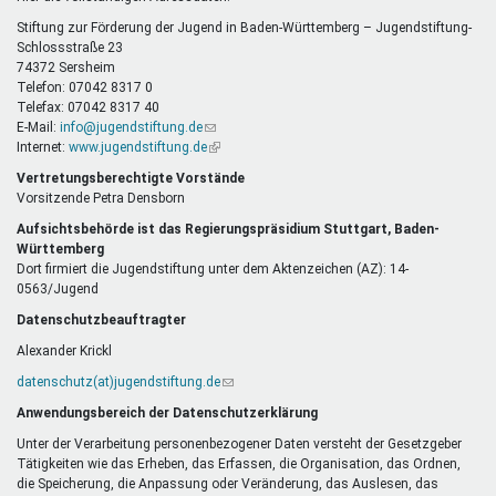
E-
Mail)
Stiftung zur Förderung der Jugend in Baden-Württemberg – Jugendstiftung-
Schlossstraße 23
74372 Sersheim
Telefon: 07042 8317 0
Telefax: 07042 8317 40
E-Mail:
info@jugendstiftung.de
(Link
Internet:
www.jugendstiftung.de
sendet
(Link
E-
ist
Vertretungsberechtigte Vorstände
Mail)
extern)
Vorsitzende Petra Densborn
Aufsichtsbehörde ist das Regierungspräsidium Stuttgart, Baden-
Württemberg
Dort firmiert die Jugendstiftung unter dem Aktenzeichen (AZ): 14-
0563/Jugend
Datenschutzbeauftragter
Alexander Krickl
datenschutz(at)jugendstiftung.de
(Link
sendet
Anwendungsbereich der Datenschutzerklärung
E-
Mail)
Unter der Verarbeitung personenbezogener Daten versteht der Gesetzgeber
Tätigkeiten wie das Erheben, das Erfassen, die Organisation, das Ordnen,
die Speicherung, die Anpassung oder Veränderung, das Auslesen, das