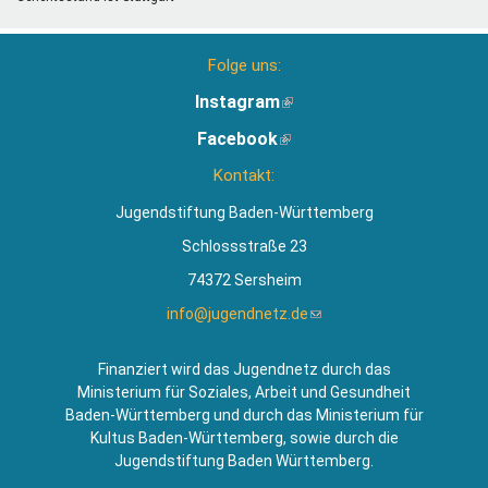
Folge uns:
Instagram
(Link
ist
Facebook
(Link
extern)
ist
Kontakt:
extern)
Jugendstiftung Baden-Württemberg
Schlossstraße 23
74372 Sersheim
info@jugendnetz.de
(Link
sendet
E-
Finanziert wird das Jugendnetz durch das
Mail)
Ministerium für Soziales, Arbeit und Gesundheit
Baden-Württemberg und durch das Ministerium für
Kultus Baden-Württemberg, sowie durch die
Jugendstiftung Baden Württemberg.