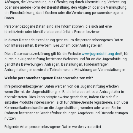
Abfragen, die Verwendung, die Offenlegung durch Übermittlung, Verbreitung
oder eine andere Form der Bereitstellung, den Abgleich oder die Verknüpfung,
die Einschränkung, das Löschen oder die Vernichtung personenbezogener
Daten.
Personenbezogene Daten sind alle Informationen, die sich auf eine
identifizierte oder identifizierbare natürliche Person beziehen.
In dieser Datenschutzerklärung geht es um die personenbezogenen Daten
von Interessenten, Bewerbern, Besuchern oder Antragstellern.
Diese Datenschutzerklärung gilt für die Website
www.jugendstiftung.de
(Link
, für
durch die Jugendstiftung betriebene Websites und für an die Jugendstiftung
ist
gerichtete Bewerbungen, Anfragen, Bestellungen, Förderanfragen,
extern)
Antragstellungen sowie die Teilnahme und Mitwirkung an Veranstaltungen.
Welche personenbezogenen Daten verarbeiten wir?
Ihre personenbezogenen Daten werden von der Jugendstiftung erhoben,
wenn Sie mit der Jugendstiftung, z. B. als Interessent oder Antragsteller in
Kontakt treten. Dies kann beispielsweise geschehen, indem Sie sich für
einzelne Produkte interessieren, sich für Online-Dienste registrieren, sich über
Kommunikationskanäle an die Jugendstiftung wenden oder wenn Sie im
Rahmen bestehender Geschäftsbeziehungen Angebote und Dienstleistungen
nutzen.
Folgende Arten personenbezogener Daten werden verarbeitet: