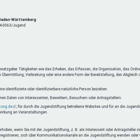
, Baden-Württemberg
 14-0563/Jugend
esetzgeber Tätigkeiten wie das Erheben, das Erfassen, die Organisation, das Ordn
Übermittlung, Verbreitung oder eine andere Form der Bereitstellung, den Abgleich
 identifizierte oder identifizierbare natürliche Person beziehen.
en Daten von Interessenten, Bewerbern, Besuchern oder Antragstellern.
tung.de
(Link
, für durch die Jugendstiftung betriebene Websites und für an die Jugend
wirkung an Veranstaltungen.
ist
extern)
oben, wenn Sie mit der Jugendstiftung, z. B. als Interessent oder Antragsteller in
nste registrieren, sich über Kommunikationskanäle an die Jugendstiftung wenden o