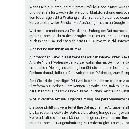
Wenn Sie die Zuordnung mit Ihrem Profil bei Google nicht wüns
und nutzt sie für Zwecke der Werbung, Marktforschung und/oder 
von bedarfsgerechter Werbung und um andere Nutzer des sozialen
Nutzerprofile, wobei Sie sich zur Ausübung dessen an Google r
Weitere Informationen zu Zweck und Umfang der Datenerhebung un
Informationen zu Ihren diesbezüglichen Rechten und Einstellun
auch in den USA und hat sich dem EU-US Privacy Shield unterw
Einbindung von Inhalten Dritter
Auf manchen Seiten dieser Webseite werden Inhalte Dritter, wie
Anbieter“) die IP-Adresse der Nutzer wahrnehmen. Denn ohne die 
erforderlich. Die Jugendstiftung bemüht sich, nur solche Inhalte
Einfluss darauf, falls die Dritt-Anbieter die IP-Adresse, zum Beis
Sind Sie bei den jeweiligen Dritt-Anbietern mit einem eigenen A
Plattformen zuordnen. Dem können Sie vorbeugen, indem Sie si
der Daten YouTube sowie Ihre diesbezüglichen Rechte und Eins
Wofür verarbeitet die Jugendstiftung Ihre personenbezog
Die Jugendstiftung verarbeitet Ihre Daten, um ihre Aufgabenste
Die konkreten Zwecke der Datenverarbeitung hängen vom jeweili
Honorarkraft etc.) ab und können auch genutzt werden, um Ihren
Informationen der Jugendstiftung zu Fördermöglichkeiten, zu wi