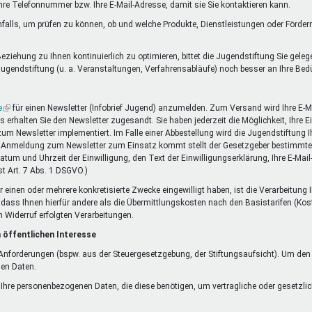
Ihre Telefonnummer bzw. Ihre E-Mail-Adresse, damit sie Sie kontaktieren kann.
falls, um prüfen zu können, ob und welche Produkte, Dienstleistungen oder Förde
ziehung zu Ihnen kontinuierlich zu optimieren, bittet die Jugendstiftung Sie gele
ugendstiftung (u. a. Veranstaltungen, Verfahrensabläufe) noch besser an Ihre Be
e
(Link
für einen Newsletter (Infobrief Jugend) anzumelden. Zum Versand wird Ihre E-Ma
rhalten Sie den Newsletter zugesandt. Sie haben jederzeit die Möglichkeit, Ihre 
ist
 zum Newsletter implementiert. Im Falle einer Abbestellung wird die Jugendstiftung
extern)
die Anmeldung zum Newsletter zum Einsatz kommt stellt der Gesetzgeber bestimmte 
Datum und Uhrzeit der Einwilligung, den Text der Einwilligungserklärung, Ihre E-Mai
t Art. 7 Abs. 1 DSGVO.)
r einen oder mehrere konkretisierte Zwecke eingewilligt haben, ist die Verarbeitung
ne dass Ihnen hierfür andere als die Übermittlungskosten nach den Basistarifen (Kos
m Widerruf erfolgten Verarbeitungen.
 öffentlichen Interesse
n Anforderungen (bspw. aus der Steuergesetzgebung, der Stiftungsaufsicht). Um de
nen Daten.
f Ihre personenbezogenen Daten, die diese benötigen, um vertragliche oder gesetzlic