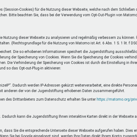
s (Session-Cookies) für die Nutzung dieser Webseite, welche nach dem Schließen
öschen. Bitte beachten Sie, dass bei der Verwendung vom Opt-Out-Plugin von Matom
 Nutzung dieser Webseite zu analysieren und regelmäßig verbessern zu können. Ü
alten. (Rechtsgrundlage für die Nutzung von Matomo ist Art. 6 Abs. 1 S. 1 lit. f DS
chert. Die so erhobenen Informationen speichert die Jugendstiftung ausschließli
erung der Speicherung von Cookies. Wenn Sie die Speicherung der Cookies verhinde
nen. Die Verhinderung der Speicherung von Cookies ist durch die Einstellung in ih
d so das Opt-out-Plug-in aktivieren:
eIP“. Dadurch werden IP-Adressen gekürzt weiterverarbeitet, eine direkte Person
mit anderen der von der Jugendstiftung erhobenen Daten zusammengeführt.
en des Drittanbieters zum Datenschutz erhalten Sie unter
https://matomo.org/priv
 Dadurch kann die Jugendstiftung Ihnen interaktive Karten direkt in der Webseite 
, dass Sie die entsprechende Unterseite dieser Webseite aufgerufen haben. Dies er
 Wenn Sie bei Google eingeloggt sind, werden Ihre Daten direkt Ihrem Konto zugeord