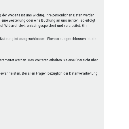
henrechte
ltcoach
g der Website ist uns wichtig. Ihre persönlichen Daten werden
darbeitsnetz
eine Bestellung oder eine Buchung an uns richten, so erfolgt
f Widerruf elektronisch gespeichert und verarbeitet. Ein
dgemeinderäte
ct! im Netz
lle Nutzung ist ausgeschlossen. Ebenso ausgeschlossen ist die
dagentur
arbeitet werden. Des Weiteren erhalten Sie eine Übersicht über
währleisten. Bei allen Fragen bezüglich der Datenverarbeitung