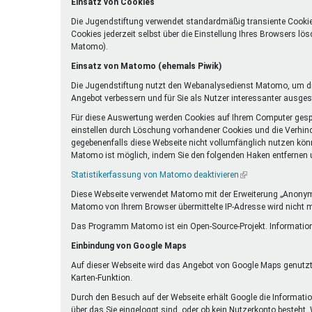
Einsatz von Cookies
Die Jugendstiftung verwendet standardmäßig transiente Cookie
Cookies jederzeit selbst über die Einstellung Ihres Browsers l
Matomo).
Einsatz von Matomo (ehemals Piwik)
Die Jugendstiftung nutzt den Webanalysedienst Matomo, um die
Angebot verbessern und für Sie als Nutzer interessanter ausgest
Für diese Auswertung werden Cookies auf Ihrem Computer gespei
einstellen durch Löschung vorhandener Cookies und die Verhind
gegebenenfalls diese Webseite nicht vollumfänglich nutzen kön
Matomo ist möglich, indem Sie den folgenden Haken entfernen un
Statistikerfassung von Matomo deaktivieren
(Link
ist
Diese Webseite verwendet Matomo mit der Erweiterung „Anonymiz
extern)
Matomo von Ihrem Browser übermittelte IP-Adresse wird nicht 
Das Programm Matomo ist ein Open-Source-Projekt. Information
Einbindung von Google Maps
Auf dieser Webseite wird das Angebot von Google Maps genutzt.
Karten-Funktion.
Durch den Besuch auf der Webseite erhält Google die Information
über das Sie eingeloggt sind, oder ob kein Nutzerkonto besteht.