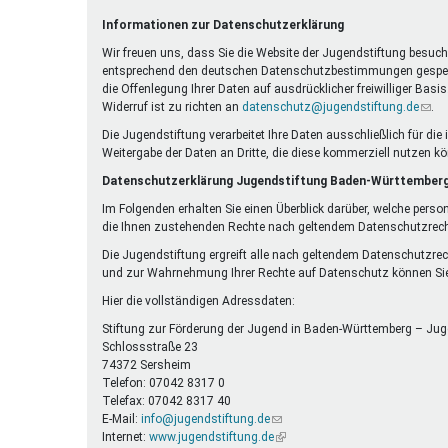
Ferienfreizeiten
Informationen zur Datenschutzerklärung
Sprung ins Ausland
Wir freuen uns, dass Sie die Website der Jugendstiftung besuche
entsprechend den deutschen Datenschutzbestimmungen gespeicher
die Offenlegung Ihrer Daten auf ausdrücklicher freiwilliger Bas
Widerruf ist zu richten an
datenschutz@jugendstiftung.de
(Link
.
send
Die Jugendstiftung verarbeitet Ihre Daten ausschließlich für d
E-
Weitergabe der Daten an Dritte, die diese kommerziell nutzen k
Mail)
Datenschutzerklärung Jugendstiftung Baden-Württember
Im Folgenden erhalten Sie einen Überblick darüber, welche perso
die Ihnen zustehenden Rechte nach geltendem Datenschutzrech
Die Jugendstiftung ergreift alle nach geltendem Datenschutzre
und zur Wahrnehmung Ihrer Rechte auf Datenschutz können Sie
Hier die vollständigen Adressdaten:
Stiftung zur Förderung der Jugend in Baden-Württemberg – Jug
Schlossstraße 23
74372 Sersheim
Telefon: 07042 8317 0
Telefax: 07042 8317 40
E-Mail:
info@jugendstiftung.de
(Link
Internet:
www.jugendstiftung.de
sendet
(Link