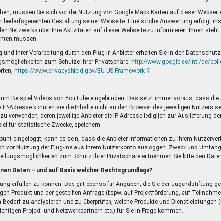
chen, müssen Sie sich vor der Nutzung von Google Maps Karten auf dieser Webseite
bedarfsgerechten Gestaltung seiner Webseite. Eine solche Auswertung erfolgt insb
 Netzwerks über Ihre Aktivitäten auf dieser Webseite zu informieren. Ihnen steht
ichten müssen.
d ihrer Verarbeitung durch den Plug-in-Anbieter erhalten Sie in den Datenschutze
gsmöglichkeiten zum Schutze Ihrer Privatsphäre:
http://www.google.de/intl/de/poli
orfen,
https://www.privacyshield.gov/EU-US-Framework
(Link
.
ist
extern)
 zum Beispiel Videos von YouTube eingebunden. Das setzt immer voraus, dass die Anb
IP-Adresse könnten sie die Inhalte nicht an den Browser des jeweiligen Nutzers send
 zu verwenden, deren jeweilige Anbieter die IP-Adresse lediglich zur Auslieferung d
piel für statistische Zwecke, speichern.
ccount eingeloggt, kann es sein, dass die Anbieter Informationen zu Ihrem Nutzerver
ch vor Nutzung der Plug-ins aus Ihrem Nutzerkonto ausloggen. Zweck und Umfang
tellungsmöglichkeiten zum Schutz Ihrer Privatsphäre entnehmen Sie bitte den Da
enen Daten – und auf Basis welcher Rechtsgrundlage?
llung erfüllen zu können. Das gilt ebenso für Angaben, die Sie der Jugendstiftun
gen Produkt und der gestellten Anfrage (bspw. auf Projektförderung, auf Teilnah
 Bedarf zu analysieren und zu überprüfen, welche Produkte und Dienstleistungen (u
chtigen Projekt- und Netzwerkpartnern etc.) für Sie in Frage kommen.