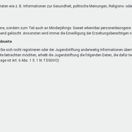
aten wie z. B. Informationen zur Gesundheit, politische Meinungen, Religions- od
ene, sondern zum Teil auch an Minderjährige. Soweit erkennbar personenbezogene 
end gelöscht. Ansonsten wird immer die Einwilligung der Erziehungsberechtigen nac
ebseite
Sie sich nicht registrieren oder der Jugendstiftung anderweitig Informationen übe
ite betrachten möchten, erhebt die Jugendstiftung die folgenden Daten, die dafür 
e ist Art. 6 Abs. 1 S. 1 lit. f DSGVO):