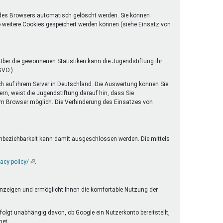
 des Browsers automatisch gelöscht werden. Sie können
o weitere Cookies gespeichert werden können (siehe Einsatz von
ber die gewonnenen Statistiken kann die Jugendstiftung ihr
GVO.)
ch auf ihrem Server in Deutschland. Die Auswertung können Sie
rn, weist die Jugendstiftung darauf hin, dass Sie
rem Browser möglich. Die Verhinderung des Einsatzes von
enbeziehbarkeit kann damit ausgeschlossen werden. Die mittels
acy-policy/
(Link
.
ist
extern)
anzeigen und ermöglicht Ihnen die komfortable Nutzung der
folgt unabhängig davon, ob Google ein Nutzerkonto bereitstellt,
net.