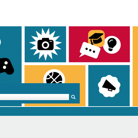
Mentoren & Projekte
Schule & Beruf
Demok
Projekte
Schulen in BW
Demok