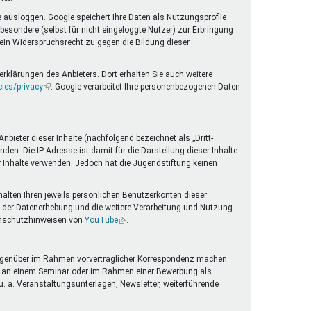
 ausloggen. Google speichert Ihre Daten als Nutzungsprofile
esondere (selbst für nicht eingeloggte Nutzer) zur Erbringung
 ein Widerspruchsrecht zu gegen die Bildung dieser
rklärungen des Anbieters. Dort erhalten Sie auch weitere
cies/privacy
(Link
. Google verarbeitet Ihre personenbezogenen Daten
ist
extern)
ieter dieser Inhalte (nachfolgend bezeichnet als „Dritt-
en. Die IP-Adresse ist damit für die Darstellung dieser Inhalte
er Inhalte verwenden. Jedoch hat die Jugendstiftung keinen
halten Ihren jeweils persönlichen Benutzerkonten dieser
 der Datenerhebung und die weitere Verarbeitung und Nutzung
tenschutzhinweisen von
YouTube
(Link
.
ist
extern)
g gegenüber im Rahmen vorvertraglicher Korrespondenz machen.
me an einem Seminar oder im Rahmen einer Bewerbung als
. a. Veranstaltungsunterlagen, Newsletter, weiterführende