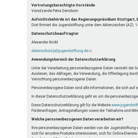
E-
ist
Vertretungsberechtigte Vorstände
Mail)
extern)
Vorsitzende Petra Densborn
Aufsichtsbehörde ist das Regierungspräsidium Stuttgart
Dort firmiert die Jugendstiftung unter dem Aktenzeichen (AZ):
Datenschutzbeauftragter
Alexander Krickl
datenschutz(at)jugendstiftung.de
(Link
sendet
Anwendungsbereich der Datenschutzerklärung
E-
Mail)
Unter der Verarbeitung personenbezogener Daten versteht der G
Auslesen, das Abfragen, die Verwendung, die Offenlegung durch 
Vernichtung personenbezogener Daten.
Personenbezogene Daten sind alle Informationen, die sich auf eine
In dieser Datenschutzerklärung geht es um die personenbezogen
Diese Datenschutzerklärung gilt für die Website
www.jugendstif
Förderanfragen, Antragstellungen sowie die Teilnahme und Mit
Welche personenbezogenen Daten verarbeiten wir?
Ihre personenbezogenen Daten werden von der Jugendstiftung erh
sich für einzelne Produkte interessieren, sich für Online-Die