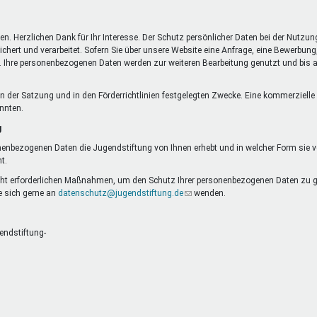
DeinDing BW
Jugendbegleiter
Mensc
Vielfaltcoach
SMpfau (SMV)
Vielfa
n. Herzlichen Dank für Ihr Interesse. Der Schutz persönlicher Daten bei der Nutzun
Umweltmentoren
SMV im Kultusportal
Jugen
t und verarbeitet. Sofern Sie über unsere Website eine Anfrage, eine Bewerbung, 
is. Ihre personenbezogenen Daten werden zur weiteren Bearbeitung genutzt und bis au
Mitmachen Ehrensache
Qualipass
Jugen
Projektfinanzierung
Junge Seiten
REspe
et
ie in der Satzung und in den Förderrichtlinien festgelegten Zwecke. Eine kommerzie
Jugendstiftung BW
Traumberufe
Jugen
önnten.
Schülermentoren-Programme
g
nenbezogenen Daten die Jugendstiftung von Ihnen erhebt und in welcher Form sie ver
t.
cht erforderlichen Maßnahmen, um den Schutz Ihrer personenbezogenen Daten zu ge
 sich gerne an
datenschutz@jugendstiftung.de
(Link
wenden.
sendet
E-
Mail)
endstiftung-