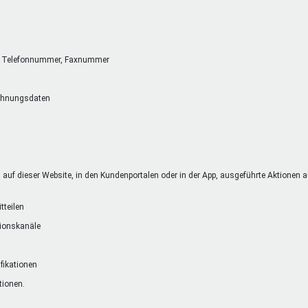
se, Telefonnummer, Faxnummer
chnungsdaten
uf dieser Website, in den Kundenportalen oder in der App, ausgeführte Aktionen auf
tteilen
tionskanäle
ifikationen
tionen.