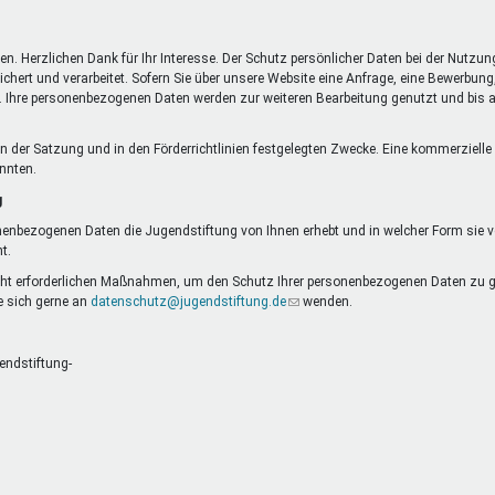
DeinDing BW
Jugendbegleiter
Mensc
Vielfaltcoach
SMpfau (SMV)
Vielfa
n. Herzlichen Dank für Ihr Interesse. Der Schutz persönlicher Daten bei der Nutzun
Umweltmentoren
SMV im Kultusportal
Jugen
t und verarbeitet. Sofern Sie über unsere Website eine Anfrage, eine Bewerbung, 
is. Ihre personenbezogenen Daten werden zur weiteren Bearbeitung genutzt und bis au
Mitmachen Ehrensache
Qualipass
Jugen
Projektfinanzierung
Junge Seiten
REspe
et
ie in der Satzung und in den Förderrichtlinien festgelegten Zwecke. Eine kommerzie
Jugendstiftung BW
Traumberufe
Jugen
önnten.
Schülermentoren-Programme
g
nenbezogenen Daten die Jugendstiftung von Ihnen erhebt und in welcher Form sie ver
t.
cht erforderlichen Maßnahmen, um den Schutz Ihrer personenbezogenen Daten zu ge
 sich gerne an
datenschutz@jugendstiftung.de
(Link
wenden.
sendet
E-
Mail)
endstiftung-