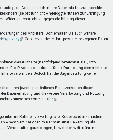
 ausloggen. Google speichert Ihre Daten als Nutzungsprofile
esondere (selbst für nicht eingeloggte Nutzer) zur Erbringung
 ein Widerspruchsrecht zu gegen die Bildung dieser
rklärungen des Anbieters. Dort erhalten Sie auch weitere
cies/privacy
(Link
. Google verarbeitet Ihre personenbezogenen Daten
ist
extern)
ieter dieser Inhalte (nachfolgend bezeichnet als „Dritt-
en. Die IP-Adresse ist damit für die Darstellung dieser Inhalte
er Inhalte verwenden. Jedoch hat die Jugendstiftung keinen
halten Ihren jeweils persönlichen Benutzerkonten dieser
 der Datenerhebung und die weitere Verarbeitung und Nutzung
tenschutzhinweisen von
YouTube
(Link
.
ist
extern)
g gegenüber im Rahmen vorvertraglicher Korrespondenz machen.
me an einem Seminar oder im Rahmen einer Bewerbung als
. a. Veranstaltungsunterlagen, Newsletter, weiterführende