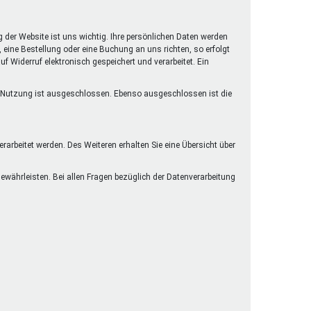
henrechte
ltcoach
g der Website ist uns wichtig. Ihre persönlichen Daten werden
darbeitsnetz
eine Bestellung oder eine Buchung an uns richten, so erfolgt
f Widerruf elektronisch gespeichert und verarbeitet. Ein
dgemeinderäte
ct! im Netz
lle Nutzung ist ausgeschlossen. Ebenso ausgeschlossen ist die
dagentur
arbeitet werden. Des Weiteren erhalten Sie eine Übersicht über
währleisten. Bei allen Fragen bezüglich der Datenverarbeitung