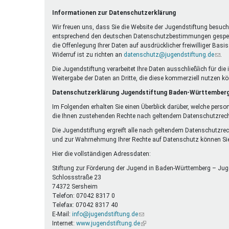
Ferienfreizeiten
Informationen zur Datenschutzerklärung
Sprung ins Ausland
Wir freuen uns, dass Sie die Website der Jugendstiftung besuche
entsprechend den deutschen Datenschutzbestimmungen gespeicher
die Offenlegung Ihrer Daten auf ausdrücklicher freiwilliger Bas
Widerruf ist zu richten an
datenschutz@jugendstiftung.de
(Link
.
send
Die Jugendstiftung verarbeitet Ihre Daten ausschließlich für d
E-
Weitergabe der Daten an Dritte, die diese kommerziell nutzen k
Mail)
Datenschutzerklärung Jugendstiftung Baden-Württember
Im Folgenden erhalten Sie einen Überblick darüber, welche perso
die Ihnen zustehenden Rechte nach geltendem Datenschutzrech
Die Jugendstiftung ergreift alle nach geltendem Datenschutzre
und zur Wahrnehmung Ihrer Rechte auf Datenschutz können Sie
Hier die vollständigen Adressdaten:
Stiftung zur Förderung der Jugend in Baden-Württemberg – Jug
Schlossstraße 23
74372 Sersheim
Telefon: 07042 8317 0
Telefax: 07042 8317 40
E-Mail:
info@jugendstiftung.de
(Link
Internet:
www.jugendstiftung.de
sendet
(Link