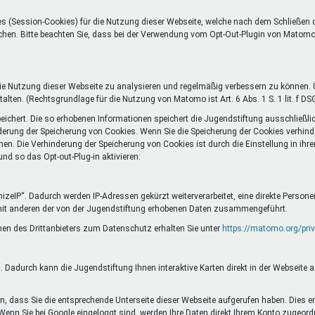
s (Session-Cookies) für die Nutzung dieser Webseite, welche nach dem Schließen
öschen. Bitte beachten Sie, dass bei der Verwendung vom Opt-Out-Plugin von Matom
 Nutzung dieser Webseite zu analysieren und regelmäßig verbessern zu können. Ü
alten. (Rechtsgrundlage für die Nutzung von Matomo ist Art. 6 Abs. 1 S. 1 lit. f DS
chert. Die so erhobenen Informationen speichert die Jugendstiftung ausschließli
erung der Speicherung von Cookies. Wenn Sie die Speicherung der Cookies verhinde
nen. Die Verhinderung der Speicherung von Cookies ist durch die Einstellung in ih
d so das Opt-out-Plug-in aktivieren:
eIP“. Dadurch werden IP-Adressen gekürzt weiterverarbeitet, eine direkte Person
mit anderen der von der Jugendstiftung erhobenen Daten zusammengeführt.
en des Drittanbieters zum Datenschutz erhalten Sie unter
https://matomo.org/priv
 Dadurch kann die Jugendstiftung Ihnen interaktive Karten direkt in der Webseite 
, dass Sie die entsprechende Unterseite dieser Webseite aufgerufen haben. Dies er
 Wenn Sie bei Google eingeloggt sind, werden Ihre Daten direkt Ihrem Konto zugeord