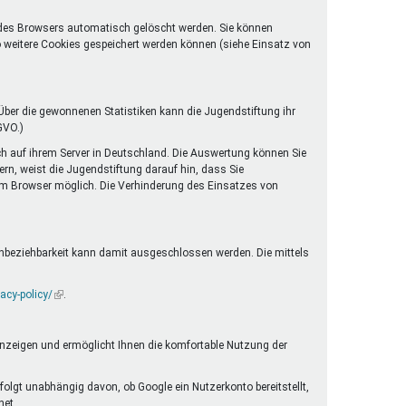
 des Browsers automatisch gelöscht werden. Sie können
o weitere Cookies gespeichert werden können (siehe Einsatz von
ber die gewonnenen Statistiken kann die Jugendstiftung ihr
GVO.)
ch auf ihrem Server in Deutschland. Die Auswertung können Sie
rn, weist die Jugendstiftung darauf hin, dass Sie
rem Browser möglich. Die Verhinderung des Einsatzes von
enbeziehbarkeit kann damit ausgeschlossen werden. Die mittels
acy-policy/
(Link
.
ist
extern)
anzeigen und ermöglicht Ihnen die komfortable Nutzung der
folgt unabhängig davon, ob Google ein Nutzerkonto bereitstellt,
net.