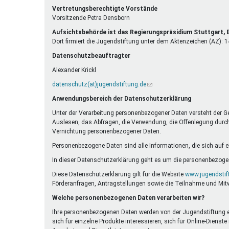
E-
ist
Vertretungsberechtigte Vorstände
Mail)
extern)
Vorsitzende Petra Densborn
Aufsichtsbehörde ist das Regierungspräsidium Stuttgart
Dort firmiert die Jugendstiftung unter dem Aktenzeichen (AZ):
Datenschutzbeauftragter
Alexander Krickl
datenschutz(at)jugendstiftung.de
(Link
sendet
Anwendungsbereich der Datenschutzerklärung
E-
Mail)
Unter der Verarbeitung personenbezogener Daten versteht der G
Auslesen, das Abfragen, die Verwendung, die Offenlegung durch 
Vernichtung personenbezogener Daten.
Personenbezogene Daten sind alle Informationen, die sich auf eine
In dieser Datenschutzerklärung geht es um die personenbezogen
Diese Datenschutzerklärung gilt für die Website
www.jugendstif
Förderanfragen, Antragstellungen sowie die Teilnahme und Mit
Welche personenbezogenen Daten verarbeiten wir?
Ihre personenbezogenen Daten werden von der Jugendstiftung erh
sich für einzelne Produkte interessieren, sich für Online-Die