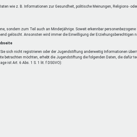
aten wie z. B. Informationen zur Gesundheit, politische Meinungen, Religions- od
ene, sondern zum Teil auch an Minderjährige. Soweit erkennbar personenbezogene 
end gelöscht. Ansonsten wird immer die Einwilligung der Erziehungsberechtigen nac
ebseite
Sie sich nicht registrieren oder der Jugendstiftung anderweitig Informationen übe
ite betrachten möchten, erhebt die Jugendstiftung die folgenden Daten, die dafür 
e ist Art. 6 Abs. 1 S. 1 lit. f DSGVO):