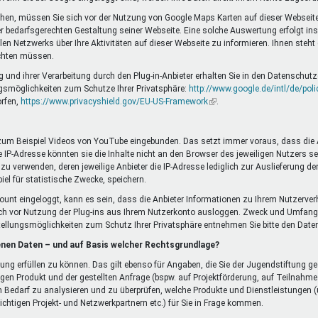
chen, müssen Sie sich vor der Nutzung von Google Maps Karten auf dieser Webseite
bedarfsgerechten Gestaltung seiner Webseite. Eine solche Auswertung erfolgt insb
 Netzwerks über Ihre Aktivitäten auf dieser Webseite zu informieren. Ihnen steht
ichten müssen.
d ihrer Verarbeitung durch den Plug-in-Anbieter erhalten Sie in den Datenschutze
gsmöglichkeiten zum Schutze Ihrer Privatsphäre:
http://www.google.de/intl/de/poli
orfen,
https://www.privacyshield.gov/EU-US-Framework
(Link
.
ist
extern)
 zum Beispiel Videos von YouTube eingebunden. Das setzt immer voraus, dass die Anb
IP-Adresse könnten sie die Inhalte nicht an den Browser des jeweiligen Nutzers send
 zu verwenden, deren jeweilige Anbieter die IP-Adresse lediglich zur Auslieferung d
piel für statistische Zwecke, speichern.
ccount eingeloggt, kann es sein, dass die Anbieter Informationen zu Ihrem Nutzerver
ch vor Nutzung der Plug-ins aus Ihrem Nutzerkonto ausloggen. Zweck und Umfang
tellungsmöglichkeiten zum Schutz Ihrer Privatsphäre entnehmen Sie bitte den Da
enen Daten – und auf Basis welcher Rechtsgrundlage?
llung erfüllen zu können. Das gilt ebenso für Angaben, die Sie der Jugendstiftun
gen Produkt und der gestellten Anfrage (bspw. auf Projektförderung, auf Teilnah
 Bedarf zu analysieren und zu überprüfen, welche Produkte und Dienstleistungen (u
chtigen Projekt- und Netzwerkpartnern etc.) für Sie in Frage kommen.