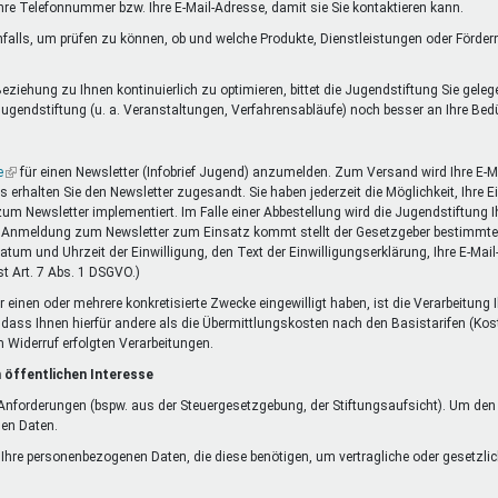
Ihre Telefonnummer bzw. Ihre E-Mail-Adresse, damit sie Sie kontaktieren kann.
falls, um prüfen zu können, ob und welche Produkte, Dienstleistungen oder Förde
ziehung zu Ihnen kontinuierlich zu optimieren, bittet die Jugendstiftung Sie gele
ugendstiftung (u. a. Veranstaltungen, Verfahrensabläufe) noch besser an Ihre Be
e
(Link
für einen Newsletter (Infobrief Jugend) anzumelden. Zum Versand wird Ihre E-Ma
rhalten Sie den Newsletter zugesandt. Sie haben jederzeit die Möglichkeit, Ihre 
ist
 zum Newsletter implementiert. Im Falle einer Abbestellung wird die Jugendstiftung
extern)
die Anmeldung zum Newsletter zum Einsatz kommt stellt der Gesetzgeber bestimmte 
Datum und Uhrzeit der Einwilligung, den Text der Einwilligungserklärung, Ihre E-Mai
t Art. 7 Abs. 1 DSGVO.)
r einen oder mehrere konkretisierte Zwecke eingewilligt haben, ist die Verarbeitung
ne dass Ihnen hierfür andere als die Übermittlungskosten nach den Basistarifen (Kos
m Widerruf erfolgten Verarbeitungen.
 öffentlichen Interesse
n Anforderungen (bspw. aus der Steuergesetzgebung, der Stiftungsaufsicht). Um de
nen Daten.
f Ihre personenbezogenen Daten, die diese benötigen, um vertragliche oder gesetzlic