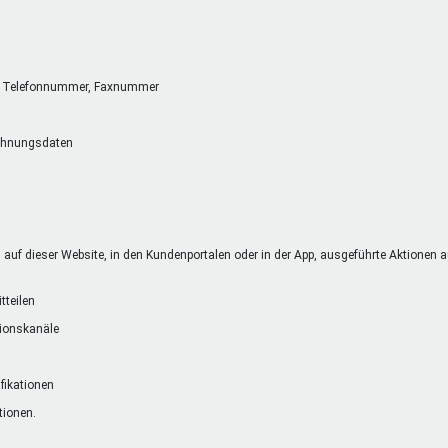
se, Telefonnummer, Faxnummer
chnungsdaten
uf dieser Website, in den Kundenportalen oder in der App, ausgeführte Aktionen auf
tteilen
tionskanäle
ifikationen
tionen.