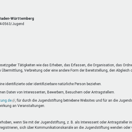
, Baden-Württemberg
 14-0563/Jugend
esetzgeber Tätigkeiten wie das Erheben, das Erfassen, die Organisation, das Ordn
Übermittlung, Verbreitung oder eine andere Form der Bereitstellung, den Abgleich
 identifizierte oder identifizierbare natürliche Person beziehen.
en Daten von Interessenten, Bewerbern, Besuchern oder Antragstellern.
tung.de
(Link
, für durch die Jugendstiftung betriebene Websites und für an die Jugend
wirkung an Veranstaltungen.
ist
extern)
oben, wenn Sie mit der Jugendstiftung, z. B. als Interessent oder Antragsteller in
nste registrieren, sich über Kommunikationskanäle an die Jugendstiftung wenden o