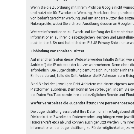
Wenn Sie die Zuordnung mit Ihrem Profil bei Google nicht wüns
und nutzt sie für Zwecke der Werbung, Marktforschung und/oder 
von bedarfsgerechter Werbung und um andere Nutzer des sozialen
Nutzerprofile, wobei Sie sich zur Ausübung dessen an Google r
Weitere Informationen zu Zweck und Umfang der Datenerhebung un
Informationen zu Ihren diesbezüglichen Rechten und Einstellun
auch in den USA und hat sich dem EU-US Privacy Shield unterw
Einbindung von Inhalten Dritter
Auf manchen Seiten dieser Webseite werden Inhalte Dritter, wie
Anbieter“) die IP-Adresse der Nutzer wahrnehmen. Denn ohne die 
erforderlich. Die Jugendstiftung bemüht sich, nur solche Inhalte
Einfluss darauf, falls die Dritt-Anbieter die IP-Adresse, zum Beis
Sind Sie bei den jeweiligen Dritt-Anbietern mit einem eigenen A
Plattformen zuordnen. Dem können Sie vorbeugen, indem Sie si
der Daten YouTube sowie Ihre diesbezüglichen Rechte und Eins
Wofür verarbeitet die Jugendstiftung Ihre personenbezog
Die Jugendstiftung verarbeitet Ihre Daten, um ihre Aufgabenste
Die konkreten Zwecke der Datenverarbeitung hängen vom jeweili
Honorarkraft etc.) ab und können auch genutzt werden, um Ihren
Informationen der Jugendstiftung zu Fördermöglichkeiten, zu wi