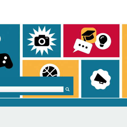
Mentoren & Projekte
Schule & Beruf
Demok
Projekte
Schulen in BW
Demok