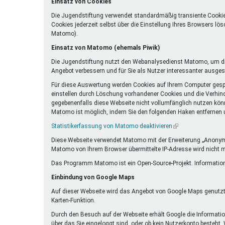
Einsatz von Cookies
Die Jugendstiftung verwendet standardmäßig transiente Cookie
Cookies jederzeit selbst über die Einstellung Ihres Browsers l
Matomo).
Einsatz von Matomo (ehemals Piwik)
Die Jugendstiftung nutzt den Webanalysedienst Matomo, um die
Angebot verbessern und für Sie als Nutzer interessanter ausgest
Für diese Auswertung werden Cookies auf Ihrem Computer gespei
einstellen durch Löschung vorhandener Cookies und die Verhind
gegebenenfalls diese Webseite nicht vollumfänglich nutzen kön
Matomo ist möglich, indem Sie den folgenden Haken entfernen un
Statistikerfassung von Matomo deaktivieren
(Link
ist
Diese Webseite verwendet Matomo mit der Erweiterung „Anonymiz
extern)
Matomo von Ihrem Browser übermittelte IP-Adresse wird nicht 
Das Programm Matomo ist ein Open-Source-Projekt. Information
Einbindung von Google Maps
Auf dieser Webseite wird das Angebot von Google Maps genutzt.
Karten-Funktion.
Durch den Besuch auf der Webseite erhält Google die Information
über das Sie eingeloggt sind, oder ob kein Nutzerkonto besteht.