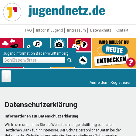
Direkt
zum
Inhalt
FAQ
Infobrief Jugend
Impressum
Datenschutz
Kontakt
Jugendinformation Baden-Württemberg
Schlüsselwörter
Anmelden
Registrieren
Startseite
News
Datenschutzerklärung
Jugendnetz
Informationen zur Datenschutzerklärung
Freizeit & Reisen
Vor Ort
Wir freuen uns, dass Sie die Website der Jugendstiftung besuchen.
Herzlichen Dank für Ihr Interesse. Der Schutz persönlicher Daten bei der
Nutzung der Website ist uns wichtig. Ihre persönlichen Daten werden