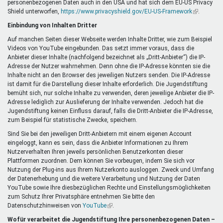
personenbezogenen Daten auch in den USA und hat sich dem EU-US Privacy
ist
Shield unterworfen,
https://www.privacyshield.gov/EU-US-Framework
extern)
(Link
.
ist
Einbindung von Inhalten Dritter
extern)
Auf manchen Seiten dieser Webseite werden Inhalte Dritter, wie zum Beispiel
Videos von YouTube eingebunden. Das setzt immer voraus, dass die
Anbieter dieser Inhalte (nachfolgend bezeichnet als „Dritt-Anbieter“) die IP-
Adresse der Nutzer wahrnehmen. Denn ohne die IP-Adresse könnten sie die
Inhalte nicht an den Browser des jeweiligen Nutzers senden. Die IP-Adresse
ist damit für die Darstellung dieser Inhalte erforderlich. Die Jugendstiftung
bemüht sich, nur solche Inhalte zu verwenden, deren jeweilige Anbieter die IP-
Adresse lediglich zur Auslieferung der Inhalte verwenden. Jedoch hat die
Jugendstiftung keinen Einfluss darauf, falls die Dritt-Anbieter die IP-Adresse,
zum Beispiel für statistische Zwecke, speichern.
Sind Sie bei den jeweiligen Dritt-Anbietern mit einem eigenen Account
eingeloggt, kann es sein, dass die Anbieter Informationen zu Ihrem
Nutzerverhalten Ihren jeweils persönlichen Benutzerkonten dieser
Plattformen zuordnen. Dem können Sie vorbeugen, indem Sie sich vor
Nutzung der Plug-ins aus Ihrem Nutzerkonto ausloggen. Zweck und Umfang
der Datenerhebung und die weitere Verarbeitung und Nutzung der Daten
YouTube sowie Ihre diesbezüglichen Rechte und Einstellungsmöglichkeiten
zum Schutz Ihrer Privatsphäre entnehmen Sie bitte den
Datenschutzhinweisen von
YouTube
(Link
.
ist
Wofür verarbeitet die Jugendstiftung Ihre personenbezogenen Daten –