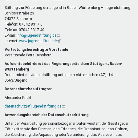
E-
Mail)
Stiftung zur Förderung der Jugend in Baden-Württemberg – Jugendstiftung-
Schlossstraße 23
74372 Sersheim
Telefon: 07042 8317 0
Telefax: 07042 8317 40
E-Mail:
info@jugendstiftung.de
(Link
Internet:
www.jugendstiftung.de
sendet
(Link
E-
ist
Vertretungsberechtigte Vorstände
Mail)
extern)
Vorsitzende Petra Densborn
Aufsichtsbehörde ist das Regierungspräsidium Stuttgart, Baden-
Württemberg
Dort firmiert die Jugendstiftung unter dem Aktenzeichen (AZ): 14-
0563/Jugend
Datenschutzbeauftragter
Alexander Krickl
datenschutz(at)jugendstiftung.de
(Link
sendet
Anwendungsbereich der Datenschutzerklärung
E-
Mail)
Unter der Verarbeitung personenbezogener Daten versteht der Gesetzgeber
Tätigkeiten wie das Erheben, das Erfassen, die Organisation, das Ordnen,
die Speicherung, die Anpassung oder Veränderung, das Auslesen, das