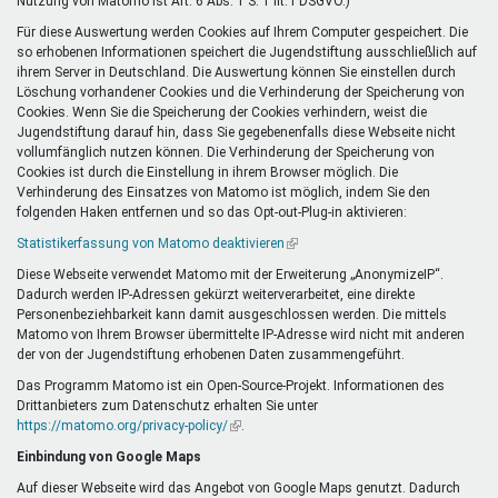
Nutzung von Matomo ist Art. 6 Abs. 1 S. 1 lit. f DSGVO.)
Für diese Auswertung werden Cookies auf Ihrem Computer gespeichert. Die
so erhobenen Informationen speichert die Jugendstiftung ausschließlich auf
ihrem Server in Deutschland. Die Auswertung können Sie einstellen durch
Löschung vorhandener Cookies und die Verhinderung der Speicherung von
Cookies. Wenn Sie die Speicherung der Cookies verhindern, weist die
Jugendstiftung darauf hin, dass Sie gegebenenfalls diese Webseite nicht
vollumfänglich nutzen können. Die Verhinderung der Speicherung von
Cookies ist durch die Einstellung in ihrem Browser möglich. Die
Verhinderung des Einsatzes von Matomo ist möglich, indem Sie den
folgenden Haken entfernen und so das Opt-out-Plug-in aktivieren:
Statistikerfassung von Matomo deaktivieren
(Link
ist
Diese Webseite verwendet Matomo mit der Erweiterung „AnonymizeIP“.
extern)
Dadurch werden IP-Adressen gekürzt weiterverarbeitet, eine direkte
Personenbeziehbarkeit kann damit ausgeschlossen werden. Die mittels
Matomo von Ihrem Browser übermittelte IP-Adresse wird nicht mit anderen
der von der Jugendstiftung erhobenen Daten zusammengeführt.
Das Programm Matomo ist ein Open-Source-Projekt. Informationen des
Drittanbieters zum Datenschutz erhalten Sie unter
https://matomo.org/privacy-policy/
(Link
.
ist
Einbindung von Google Maps
extern)
Auf dieser Webseite wird das Angebot von Google Maps genutzt. Dadurch