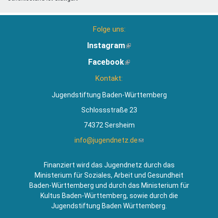
Folge uns:
Instagram
(Link
ist
Facebook
(Link
extern)
ist
Kontakt:
extern)
Jugendstiftung Baden-Württemberg
Schlossstraße 23
74372 Sersheim
info@jugendnetz.de
(Link
sendet
E-
Finanziert wird das Jugendnetz durch das
Mail)
Ministerium für Soziales, Arbeit und Gesundheit
Baden-Württemberg und durch das Ministerium für
Kultus Baden-Württemberg, sowie durch die
Jugendstiftung Baden Württemberg.