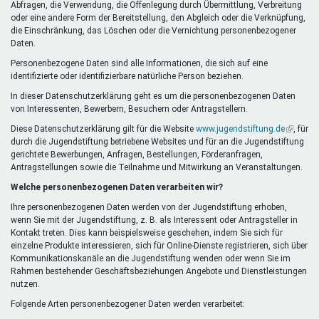
Abfragen, die Verwendung, die Offenlegung durch Übermittlung, Verbreitung
oder eine andere Form der Bereitstellung, den Abgleich oder die Verknüpfung,
die Einschränkung, das Löschen oder die Vernichtung personenbezogener
Daten.
Personenbezogene Daten sind alle Informationen, die sich auf eine
identifizierte oder identifizierbare natürliche Person beziehen.
In dieser Datenschutzerklärung geht es um die personenbezogenen Daten
von Interessenten, Bewerbern, Besuchern oder Antragstellern.
Diese Datenschutzerklärung gilt für die Website
www.jugendstiftung.de
(Link
, für
durch die Jugendstiftung betriebene Websites und für an die Jugendstiftung
ist
gerichtete Bewerbungen, Anfragen, Bestellungen, Förderanfragen,
extern)
Antragstellungen sowie die Teilnahme und Mitwirkung an Veranstaltungen.
Welche personenbezogenen Daten verarbeiten wir?
Ihre personenbezogenen Daten werden von der Jugendstiftung erhoben,
wenn Sie mit der Jugendstiftung, z. B. als Interessent oder Antragsteller in
Kontakt treten. Dies kann beispielsweise geschehen, indem Sie sich für
einzelne Produkte interessieren, sich für Online-Dienste registrieren, sich über
Kommunikationskanäle an die Jugendstiftung wenden oder wenn Sie im
Rahmen bestehender Geschäftsbeziehungen Angebote und Dienstleistungen
nutzen.
Folgende Arten personenbezogener Daten werden verarbeitet: