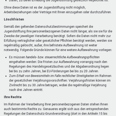
Daten, zu deren Erhebung die Jugendstiftung gesetzlich verpflichtet ist.
Ohne diese Daten ist es der Jugendstiftung nicht möglich,
Arbeitsbeziehungen oder Verträge mit Ihnen einzugehen oder durchzuführen.
Löschfristen
Gemäß den geltenden Datenschutzbestimmungen speichert die
Jugendstiftung Ihre personenbezogenen Daten nicht länger, als sie sie für die
Zwecke der jeweiligen Verarbeitung benötigt. Sofern die Daten nicht mehr zur
Erfüllung vertraglicher oder gesetzlicher Pflichten benötigt werden, werden sie
regelmäßig gelöscht, außer, ihre befristete Aufbewahrung ist weiter
notwendig. Folgende Gründe können für eine weitere Aufbewahrung vorliegen:
Es müssen
handels- bzw. steuerrechtliche Aufbewahrungspflichten
eingehalten werden: Die Fristen zur Aufbewahrung vorrangig nach den
Regelungen des Handelsgesetzbuches und der Abgabenordnung liegen
bei bis zu zehn Jahren, bei EU-Förderungen bei bis zu 20 Jahren.
Zum
Erhalt von Beweismitteln im Falle rechtlicher Streitigkeiten
im Rahmen
der gesetzlichen Verjährungsvorschriften: Verjährungsfristen können im
Zivilrecht bis zu 30 Jahre betragen, wobei die regelmäßige Verjährung
nach drei Jahren eintritt.
Ihre Rechte
Im Rahmen der Verarbeitung Ihrer personenbezogenen Daten stehen Ihnen
auch bestimmte Rechte zu. Genaueres ergibt sich aus den entsprechenden
Regelungen der Datenschutz-Grundverordnung (dort in den Artikeln 15 bis