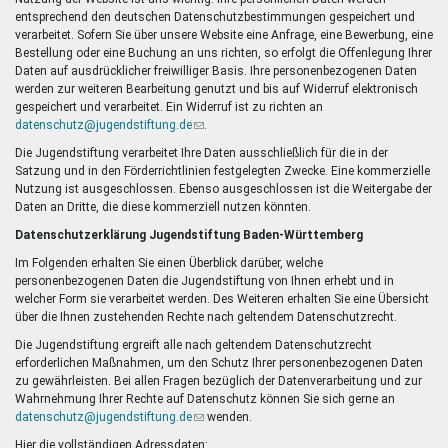
Mentoren & Projekte
entsprechend den deutschen Datenschutzbestimmungen gespeichert und
verarbeitet. Sofern Sie über unsere Website eine Anfrage, eine Bewerbung, eine
Bestellung oder eine Buchung an uns richten, so erfolgt die Offenlegung Ihrer
Daten auf ausdrücklicher freiwilliger Basis. Ihre personenbezogenen Daten
Schule & Beruf
werden zur weiteren Bearbeitung genutzt und bis auf Widerruf elektronisch
gespeichert und verarbeitet. Ein Widerruf ist zu richten an
datenschutz@jugendstiftung.de
(Link
.
sendet
Die Jugendstiftung verarbeitet Ihre Daten ausschließlich für die in der
Demokratie & Beteiligung
E-
Satzung und in den Förderrichtlinien festgelegten Zwecke. Eine kommerzielle
Mail)
Nutzung ist ausgeschlossen. Ebenso ausgeschlossen ist die Weitergabe der
Daten an Dritte, die diese kommerziell nutzen könnten.
Datenschutzerklärung Jugendstiftung Baden-Württemberg
Im Folgenden erhalten Sie einen Überblick darüber, welche
personenbezogenen Daten die Jugendstiftung von Ihnen erhebt und in
welcher Form sie verarbeitet werden. Des Weiteren erhalten Sie eine Übersicht
über die Ihnen zustehenden Rechte nach geltendem Datenschutzrecht.
Die Jugendstiftung ergreift alle nach geltendem Datenschutzrecht
erforderlichen Maßnahmen, um den Schutz Ihrer personenbezogenen Daten
zu gewährleisten. Bei allen Fragen bezüglich der Datenverarbeitung und zur
Wahrnehmung Ihrer Rechte auf Datenschutz können Sie sich gerne an
datenschutz@jugendstiftung.de
(Link
wenden.
sendet
Hier die vollständigen Adressdaten: