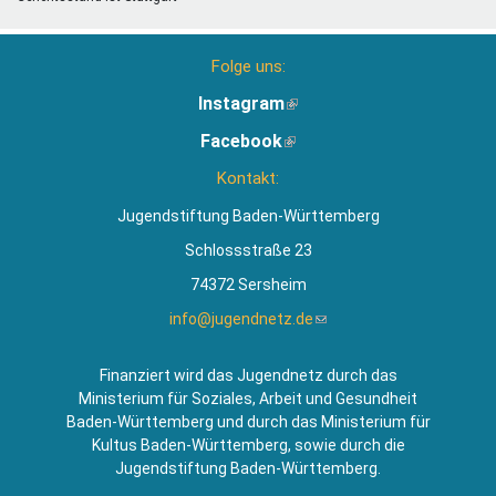
Folge uns:
Instagram
(Link
ist
Facebook
(Link
extern)
ist
Kontakt:
extern)
Jugendstiftung Baden-Württemberg
Schlossstraße 23
74372 Sersheim
info@jugendnetz.de
(Link
sendet
E-
Finanziert wird das Jugendnetz durch das
Mail)
Ministerium für Soziales, Arbeit und Gesundheit
Baden-Württemberg und durch das Ministerium für
Kultus Baden-Württemberg, sowie durch die
Jugendstiftung Baden-Württemberg.