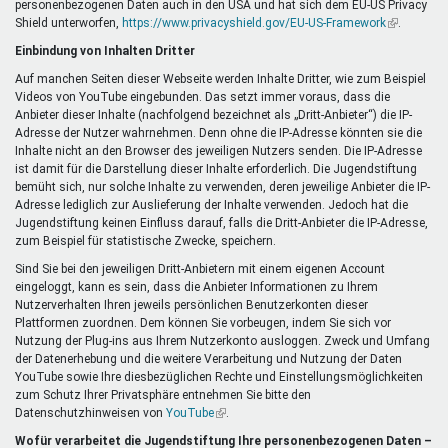
personenbezogenen Daten auch in den USA und hat sich dem EU-US Privacy
ist
Shield unterworfen,
https://www.privacyshield.gov/EU-US-Framework
extern)
(Link
.
ist
Einbindung von Inhalten Dritter
extern)
Auf manchen Seiten dieser Webseite werden Inhalte Dritter, wie zum Beispiel
Videos von YouTube eingebunden. Das setzt immer voraus, dass die
Anbieter dieser Inhalte (nachfolgend bezeichnet als „Dritt-Anbieter“) die IP-
Adresse der Nutzer wahrnehmen. Denn ohne die IP-Adresse könnten sie die
Inhalte nicht an den Browser des jeweiligen Nutzers senden. Die IP-Adresse
ist damit für die Darstellung dieser Inhalte erforderlich. Die Jugendstiftung
bemüht sich, nur solche Inhalte zu verwenden, deren jeweilige Anbieter die IP-
Adresse lediglich zur Auslieferung der Inhalte verwenden. Jedoch hat die
Jugendstiftung keinen Einfluss darauf, falls die Dritt-Anbieter die IP-Adresse,
zum Beispiel für statistische Zwecke, speichern.
Sind Sie bei den jeweiligen Dritt-Anbietern mit einem eigenen Account
eingeloggt, kann es sein, dass die Anbieter Informationen zu Ihrem
Nutzerverhalten Ihren jeweils persönlichen Benutzerkonten dieser
Plattformen zuordnen. Dem können Sie vorbeugen, indem Sie sich vor
Nutzung der Plug-ins aus Ihrem Nutzerkonto ausloggen. Zweck und Umfang
der Datenerhebung und die weitere Verarbeitung und Nutzung der Daten
YouTube sowie Ihre diesbezüglichen Rechte und Einstellungsmöglichkeiten
zum Schutz Ihrer Privatsphäre entnehmen Sie bitte den
Datenschutzhinweisen von
YouTube
(Link
.
ist
Wofür verarbeitet die Jugendstiftung Ihre personenbezogenen Daten –