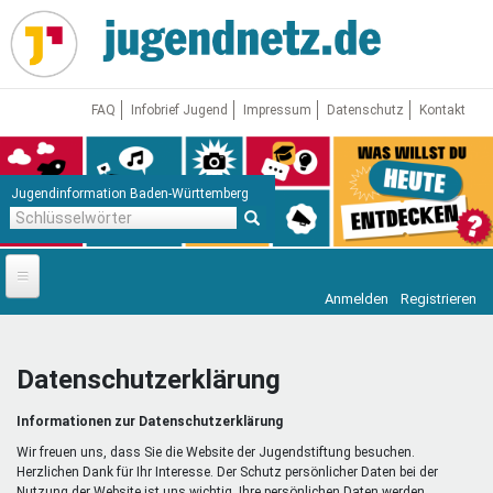
Direkt
zum
Inhalt
FAQ
Infobrief Jugend
Impressum
Datenschutz
Kontakt
Jugendinformation Baden-Württemberg
Schlüsselwörter
Anmelden
Registrieren
Startseite
News
Datenschutzerklärung
Jugendnetz
Informationen zur Datenschutzerklärung
Freizeit & Reisen
Vor Ort
Wir freuen uns, dass Sie die Website der Jugendstiftung besuchen.
Herzlichen Dank für Ihr Interesse. Der Schutz persönlicher Daten bei der
Nutzung der Website ist uns wichtig. Ihre persönlichen Daten werden