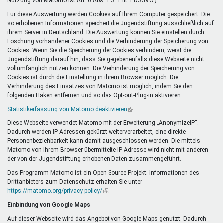
Nutzung von Matomo ist Art. 6 Abs. 1 S. 1 lit. f DSGVO.)
Für diese Auswertung werden Cookies auf Ihrem Computer gespeichert. Die
so erhobenen Informationen speichert die Jugendstiftung ausschließlich auf
ihrem Server in Deutschland. Die Auswertung können Sie einstellen durch
Löschung vorhandener Cookies und die Verhinderung der Speicherung von
Cookies. Wenn Sie die Speicherung der Cookies verhindern, weist die
Jugendstiftung darauf hin, dass Sie gegebenenfalls diese Webseite nicht
vollumfänglich nutzen können. Die Verhinderung der Speicherung von
Cookies ist durch die Einstellung in ihrem Browser möglich. Die
Verhinderung des Einsatzes von Matomo ist möglich, indem Sie den
folgenden Haken entfernen und so das Opt-out-Plug-in aktivieren:
Statistikerfassung von Matomo deaktivieren
(Link
ist
Diese Webseite verwendet Matomo mit der Erweiterung „AnonymizeIP“.
extern)
Dadurch werden IP-Adressen gekürzt weiterverarbeitet, eine direkte
Personenbeziehbarkeit kann damit ausgeschlossen werden. Die mittels
Matomo von Ihrem Browser übermittelte IP-Adresse wird nicht mit anderen
der von der Jugendstiftung erhobenen Daten zusammengeführt.
Das Programm Matomo ist ein Open-Source-Projekt. Informationen des
Drittanbieters zum Datenschutz erhalten Sie unter
https://matomo.org/privacy-policy/
(Link
.
ist
Einbindung von Google Maps
extern)
Auf dieser Webseite wird das Angebot von Google Maps genutzt. Dadurch