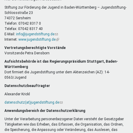
E-
Mail)
Stiftung zur Förderung der Jugend in Baden-Württemberg – Jugendstiftung-
Schlossstraße 23
74372 Sersheim
Telefon: 07042 8317 0
Telefax: 07042 8317 40
E-Mail:
info@jugendstiftung.de
(Link
Internet:
www.jugendstiftung.de
sendet
(Link
E-
ist
Vertretungsberechtigte Vorstände
Mail)
extern)
Vorsitzende Petra Densborn
Aufsichtsbehörde ist das Regierungspräsidium Stuttgart, Baden-
Württemberg
Dort firmiert die Jugendstiftung unter dem Aktenzeichen (AZ): 14-
0563/Jugend
Datenschutzbeauftragter
Alexander Krickl
datenschutz(at)jugendstiftung.de
(Link
sendet
Anwendungsbereich der Datenschutzerklärung
E-
Mail)
Unter der Verarbeitung personenbezogener Daten versteht der Gesetzgeber
Tätigkeiten wie das Erheben, das Erfassen, die Organisation, das Ordnen,
die Speicherung, die Anpassung oder Veränderung, das Auslesen, das