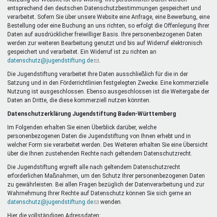
Mentoren & Projekte
entsprechend den deutschen Datenschutzbestimmungen gespeichert und
verarbeitet. Sofern Sie über unsere Website eine Anfrage, eine Bewerbung, eine
Bestellung oder eine Buchung an uns richten, so erfolgt die Offenlegung Ihrer
Daten auf ausdrücklicher freiwilliger Basis. Ihre personenbezogenen Daten
Schule & Beruf
werden zur weiteren Bearbeitung genutzt und bis auf Widerruf elektronisch
gespeichert und verarbeitet. Ein Widerruf ist zu richten an
datenschutz@jugendstiftung.de
(Link
.
sendet
Die Jugendstiftung verarbeitet Ihre Daten ausschließlich für die in der
Demokratie & Beteiligung
E-
Satzung und in den Förderrichtlinien festgelegten Zwecke. Eine kommerzielle
Mail)
Nutzung ist ausgeschlossen. Ebenso ausgeschlossen ist die Weitergabe der
Daten an Dritte, die diese kommerziell nutzen könnten.
Datenschutzerklärung Jugendstiftung Baden-Württemberg
Im Folgenden erhalten Sie einen Überblick darüber, welche
personenbezogenen Daten die Jugendstiftung von Ihnen erhebt und in
welcher Form sie verarbeitet werden. Des Weiteren erhalten Sie eine Übersicht
über die Ihnen zustehenden Rechte nach geltendem Datenschutzrecht.
Die Jugendstiftung ergreift alle nach geltendem Datenschutzrecht
erforderlichen Maßnahmen, um den Schutz Ihrer personenbezogenen Daten
zu gewährleisten. Bei allen Fragen bezüglich der Datenverarbeitung und zur
Wahrnehmung Ihrer Rechte auf Datenschutz können Sie sich gerne an
datenschutz@jugendstiftung.de
(Link
wenden.
sendet
Hier die vollständigen Adressdaten: