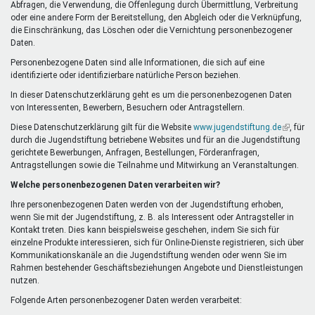
Abfragen, die Verwendung, die Offenlegung durch Übermittlung, Verbreitung
oder eine andere Form der Bereitstellung, den Abgleich oder die Verknüpfung,
die Einschränkung, das Löschen oder die Vernichtung personenbezogener
Daten.
Personenbezogene Daten sind alle Informationen, die sich auf eine
identifizierte oder identifizierbare natürliche Person beziehen.
In dieser Datenschutzerklärung geht es um die personenbezogenen Daten
von Interessenten, Bewerbern, Besuchern oder Antragstellern.
Diese Datenschutzerklärung gilt für die Website
www.jugendstiftung.de
(Link
, für
durch die Jugendstiftung betriebene Websites und für an die Jugendstiftung
ist
gerichtete Bewerbungen, Anfragen, Bestellungen, Förderanfragen,
extern)
Antragstellungen sowie die Teilnahme und Mitwirkung an Veranstaltungen.
Welche personenbezogenen Daten verarbeiten wir?
Ihre personenbezogenen Daten werden von der Jugendstiftung erhoben,
wenn Sie mit der Jugendstiftung, z. B. als Interessent oder Antragsteller in
Kontakt treten. Dies kann beispielsweise geschehen, indem Sie sich für
einzelne Produkte interessieren, sich für Online-Dienste registrieren, sich über
Kommunikationskanäle an die Jugendstiftung wenden oder wenn Sie im
Rahmen bestehender Geschäftsbeziehungen Angebote und Dienstleistungen
nutzen.
Folgende Arten personenbezogener Daten werden verarbeitet: